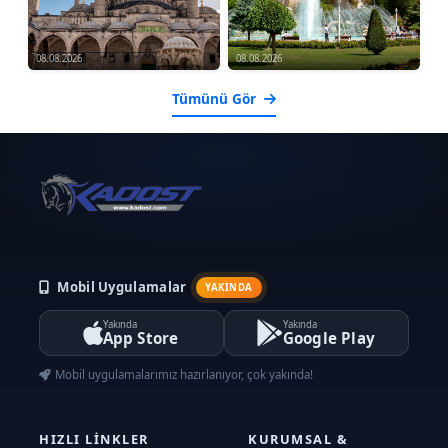
08.08.2026
08.08.2026
Tümünü Gör
Mobil Uygulamalar
YAKINDA
Yakında
Yakında
App Store
Google Play
Mobil uygulamalarımız hazırlanıyor, çok yakında!
HIZLI LINKLER
KURUMSAL &