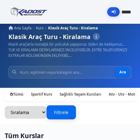
Ana Sayfa
Kurs
Klasik Araç Turu - Kiralama
Klasik Araç Turu - Kiralama
Klasik araçlarla nostaljik bir yolculuk yapıyoruz. Sizleri de bekliyoruz...
TUR VE KİRALAMA DETAYLARIMIZI İNCELEYEBİLİR, EXTRE TALEPLERİNİZİ
EXTRALAR BÖLÜMÜNDEN EKLEYEBİL…
Ara
Tümü
Sportif Kurs
Sağlıklı Yaşam Kursları
Atv - Utv - Motos
Filtrele
Tüm Kurslar