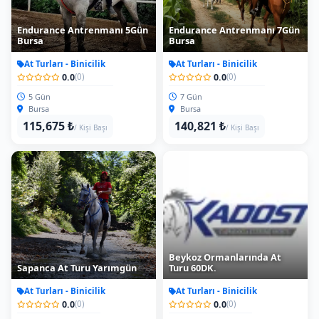
Endurance Antrenmanı 5Gün
Endurance Antrenmanı 7Gün
Bursa
Bursa
At Turları - Binicilik
At Turları - Binicilik
0.0
0.0
(0)
(0)
5 Gün
7 Gün
Bursa
Bursa
115,675 ₺
140,821 ₺
/ Kişi Başı
/ Kişi Başı
Beykoz Ormanlarında At
Sapanca At Turu Yarımgün
Turu 60DK.
At Turları - Binicilik
At Turları - Binicilik
0.0
0.0
(0)
(0)
Yarım Gün (4 Saat)
60 dk.