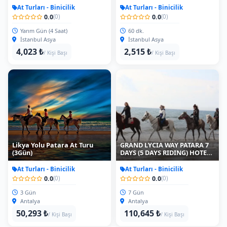
At Turları - Binicilik
At Turları - Binicilik
0.0
0.0
(0)
(0)
Yarım Gün (4 Saat)
60 dk.
İstanbul Asya
İstanbul Asya
4,023 ₺
2,515 ₺
/ Kişi Başı
/ Kişi Başı
Likya Yolu Patara At Turu
GRAND LYCIA WAY PATARA 7
(3Gün)
DAYS (5 DAYS RIDING) HOTEL
ACCOMONDATION
At Turları - Binicilik
At Turları - Binicilik
0.0
0.0
(0)
(0)
3 Gün
7 Gün
Antalya
Antalya
50,293 ₺
110,645 ₺
/ Kişi Başı
/ Kişi Başı