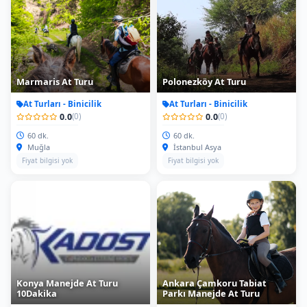
Marmaris At Turu
Polonezköy At Turu
At Turları - Binicilik
At Turları - Binicilik
0.0
0.0
(0)
(0)
60 dk.
60 dk.
Muğla
İstanbul Asya
Fiyat bilgisi yok
Fiyat bilgisi yok
Konya Manejde At Turu
Ankara Çamkoru Tabiat
10Dakika
Parkı Manejde At Turu