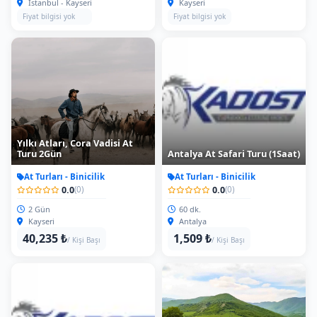
Fiyat bilgisi yok
Fiyat bilgisi yok
Yılkı Atları, Cora Vadisi At
Turu 2Gün
Antalya At Safari Turu (1Saat)
At Turları - Binicilik
At Turları - Binicilik
0.0
0.0
(0)
(0)
2 Gün
60 dk.
Kayseri
Antalya
40,235 ₺
1,509 ₺
/ Kişi Başı
/ Kişi Başı