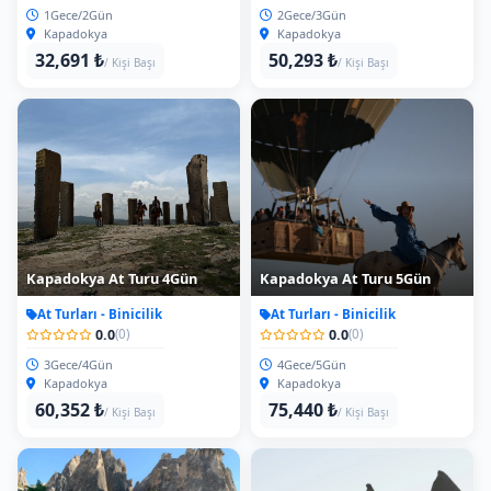
1Gece/2Gün
2Gece/3Gün
Kapadokya
Kapadokya
32,691 ₺
50,293 ₺
/ Kişi Başı
/ Kişi Başı
Kapadokya At Turu 4Gün
Kapadokya At Turu 5Gün
At Turları - Binicilik
At Turları - Binicilik
0.0
0.0
(0)
(0)
3Gece/4Gün
4Gece/5Gün
Kapadokya
Kapadokya
60,352 ₺
75,440 ₺
/ Kişi Başı
/ Kişi Başı