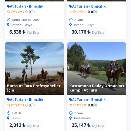
At Turları - Binicilik
At Turları - Binicilik
0.0
0.0
(0)
(0)
Yarım Gün (4 Saat)
2 Gün
İstanbul Asya
İstanbul Asya
6,538 ₺
30,176 ₺
/ Kişi Başı
/ Kişi Başı
Bursa At Turu Profesyoneller
Kastamonu Daday Ormanları
İçin
Kamplı At Turu
At Turları - Binicilik
At Turları - Binicilik
0.0
0.0
(0)
(0)
120 dk.
2 Gün
Bursa
Kastamonu
2,012 ₺
25,147 ₺
/ Kişi Başı
/ Kişi Başı