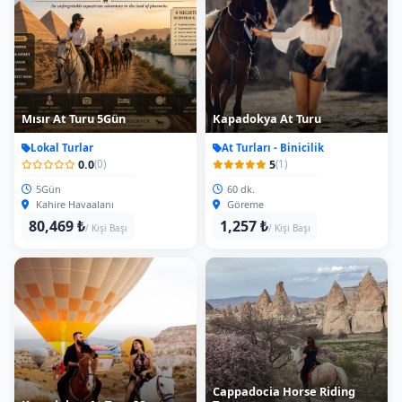
Mısır At Turu 5Gün
Kapadokya At Turu
Lokal Turlar
At Turları - Binicilik
0.0
5
(0)
(1)
5Gün
60 dk.
Kahire Havaalanı
Göreme
80,469 ₺
1,257 ₺
/ Kişi Başı
/ Kişi Başı
Cappadocia Horse Riding
Kapadokya At Turu 2Saat
Tour