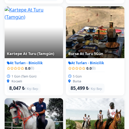
Kartepe At Turu (Tamgün)
Bursa At Turu 5Gün
At Turları - Binicilik
At Turları - Binicilik
0.0
0.0
(0)
(0)
1 Gün (Tam Gün)
5 Gün
Kocaeli
Bursa
8,047 ₺
85,499 ₺
/ Kişi Başı
/ Kişi Başı