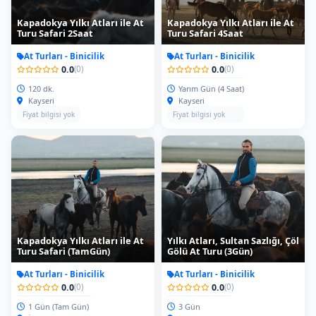
Kapadokya Yılkı Atları ile At
Kapadokya Yılkı Atları ile At
Turu Safari 2Saat
Turu Safari 4Saat
At Turları - Binicilik
At Turları - Binicilik
0.0
0.0
(0)
(0)
120 dk.
Yarım Gün (4 Saat)
Kayseri
Kayseri
Fiyat bilgisi yok
Fiyat bilgisi yok
Kapadokya Yılkı Atları ile At
Yılkı Atları, Sultan Sazlığı, Çöl
Turu Safari (TamGün)
Gölü At Turu (3Gün)
At Turları - Binicilik
At Turları - Binicilik
0.0
0.0
(0)
(0)
1 Gün (Tam Gün)
3 Gün
İstanbul - Kayseri
Kayseri