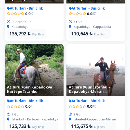
At Turları - Binicilik
At Turları - Binicilik
0.0
0.0
(0)
(0)
9Gece/10Gün
5 Gün
Kapadokya
Kapadokya - Cappadocia
135,792 ₺
110,645 ₺
/ Kişi Başı
/ Kişi Başı
At Turu 7Gün Kapadokya
At Turu 9Gün İstanbul-
Kartepe İstanbul
Kapadokya-Mersin
(YurtdışıSatışı)
At Turları - Binicilik
At Turları - Binicilik
0.0
0.0
(0)
(0)
7 Gün
9 Gün
İstanbul - Kartepe - Kapadokya
İstanbul-Cappadocia-Mersin
125,733 ₺
115,675 ₺
/ Kişi Başı
/ Kişi Başı