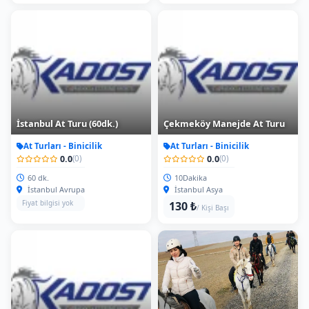
İstanbul At Turu (60dk.)
Çekmeköy Manejde At Turu
At Turları - Binicilik
At Turları - Binicilik
0.0
0.0
(0)
(0)
60 dk.
10Dakika
İstanbul Avrupa
İstanbul Asya
Fiyat bilgisi yok
130 ₺
/ Kişi Başı