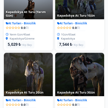
Kapadokya At Turu (Yarım
Gün)
Kapadokya At Turu 1Gün
At Turları - Binicilik
At Turları - Binicilik
0.0
0.0
(0)
(0)
Yarım Gün/4Saat
1Gün/6Saat
Kapadokya/Göreme
Kapadokya
5,029 ₺
7,544 ₺
/ Kişi Başı
/ Kişi Başı
Kapadokya At Turu 2Gün
Kapadokya At Turu 3Gün
At Turları - Binicilik
At Turları - Binicilik
0.0
0.0
(0)
(0)