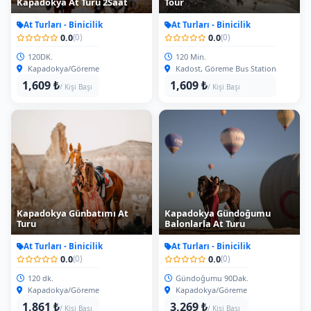
At Turları - Binicilik
At Turları - Binicilik
0.0
0.0
(0)
(0)
120DK.
120 Min.
Kapadokya/Göreme
Kadost, Göreme Bus Station
1,609 ₺
1,609 ₺
/ Kişi Başı
/ Kişi Başı
Kapadokya Günbatımı At
Kapadokya Gündoğumu
Turu
Balonlarla At Turu
At Turları - Binicilik
At Turları - Binicilik
0.0
0.0
(0)
(0)
120 dk.
Gündoğumu 90Dak.
Kapadokya/Göreme
Kapadokya/Göreme
1,861 ₺
3,269 ₺
/ Kişi Başı
/ Kişi Başı