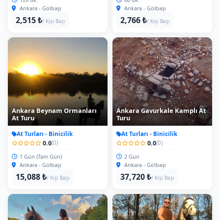
Ankara - Gölbaşı
Ankara - Gölbaşı
2,515 ₺
2,766 ₺
/ Kişi Başı
/ Kişi Başı
Ankara Beynam Ormanları
Ankara Gavurkale Kamplı At
At Turu
Turu
At Turları - Binicilik
At Turları - Binicilik
0.0
0.0
(0)
(0)
1 Gün (Tam Gün)
2 Gün
Ankara - Gölbaşı
Ankara - Gölbaşı
15,088 ₺
37,720 ₺
/ Kişi Başı
/ Kişi Başı