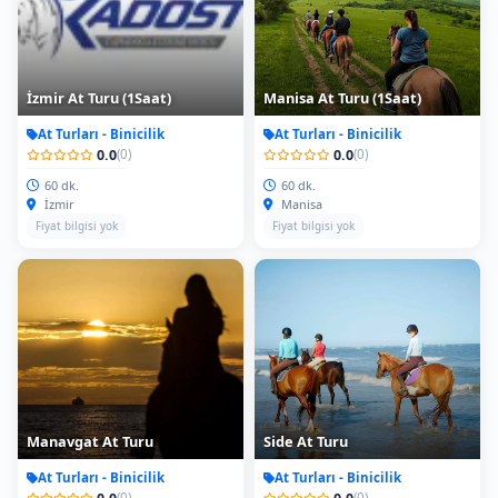
İzmir At Turu (1Saat)
Manisa At Turu (1Saat)
At Turları - Binicilik
At Turları - Binicilik
0.0
0.0
(0)
(0)
60 dk.
60 dk.
İzmir
Manisa
Fiyat bilgisi yok
Fiyat bilgisi yok
Manavgat At Turu
Side At Turu
At Turları - Binicilik
At Turları - Binicilik
0.0
0.0
(0)
(0)