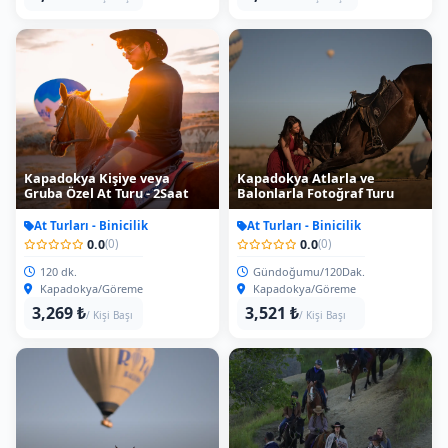
Kapadokya Kişiye veya
Kapadokya Atlarla ve
Gruba Özel At Turu - 2Saat
Balonlarla Fotoğraf Turu
At Turları - Binicilik
At Turları - Binicilik
0.0
0.0
(0)
(0)
120 dk.
Gündoğumu/120Dak.
Kapadokya/Göreme
Kapadokya/Göreme
3,269 ₺
3,521 ₺
/ Kişi Başı
/ Kişi Başı