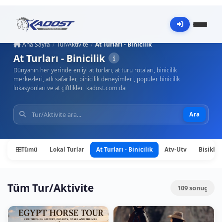
Ana Sayfa
Tur/Aktivite
At Turları - Binicilik
At Turları - Binicilik
Dünyanın her yerinde en iyi at turları, at turu rotaları, binicilik
merkezleri, atlı safariler, binicilik deneyimleri, popüler binicilik
lokasyonları ve at çiftlikleri kadost.com da
Ara
Tümü
Lokal Turlar
At Turları - Binicilik
Atv-Utv
Bisiklet
Tüm Tur/Aktivite
109
sonuç