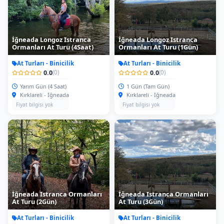
İğneada Longoz Istranca
İğneada Longoz Istranca
Ormanları At Turu (4Saat)
Ormanları At Turu (1Gün)
At Turları - Binicilik
At Turları - Binicilik
0.0
0.0
(0)
(0)
Yarım Gün (4 Saat)
1 Gün (Tam Gün)
Kırklareli - İğneada
Kırklareli - İğneada
Fiyat bilgisi yok
Fiyat bilgisi yok
İğneada Istranca Ormanları
İğneada Istranca Ormanları
At Turu (2Gün)
At Turu (3Gün)
At Turları - Binicilik
At Turları - Binicilik
0.0
0.0
(0)
(0)