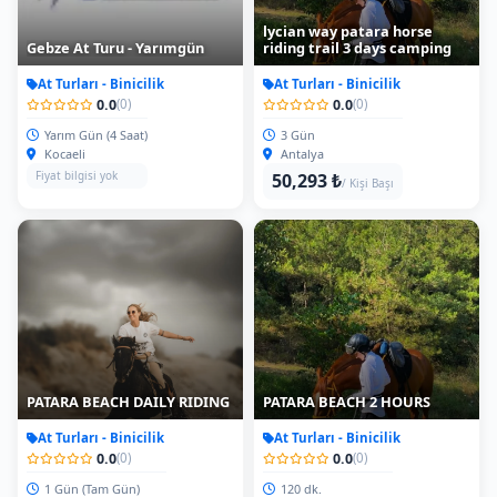
lycian way patara horse
Gebze At Turu - Yarımgün
riding trail 3 days camping
At Turları - Binicilik
At Turları - Binicilik
0.0
0.0
(0)
(0)
Yarım Gün (4 Saat)
3 Gün
Kocaeli
Antalya
Fiyat bilgisi yok
50,293 ₺
/ Kişi Başı
PATARA BEACH DAILY RIDING
PATARA BEACH 2 HOURS
At Turları - Binicilik
At Turları - Binicilik
0.0
0.0
(0)
(0)
1 Gün (Tam Gün)
120 dk.
Antalya
Antalya