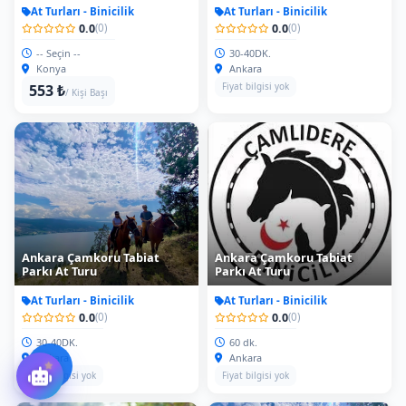
At Turları - Binicilik
At Turları - Binicilik
0.0
0.0
(0)
(0)
-- Seçin --
30-40DK.
Konya
Ankara
Fiyat bilgisi yok
553 ₺
/ Kişi Başı
Ankara Çamkoru Tabiat
Ankara Çamkoru Tabiat
Parkı At Turu
Parkı At Turu
At Turları - Binicilik
At Turları - Binicilik
0.0
0.0
(0)
(0)
30-40DK.
60 dk.
Ankara
Ankara
Fiyat bilgisi yok
Fiyat bilgisi yok