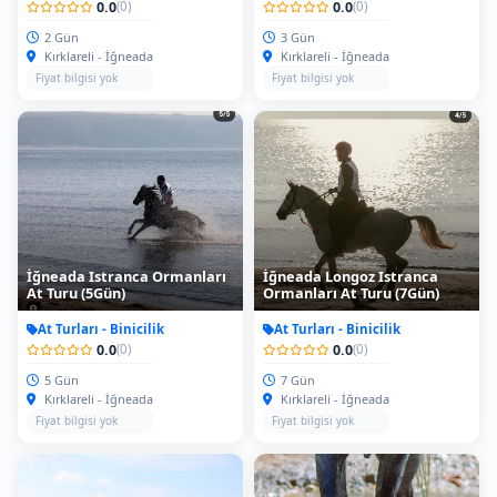
2 Gün
3 Gün
Kırklareli - İğneada
Kırklareli - İğneada
Fiyat bilgisi yok
Fiyat bilgisi yok
İğneada Istranca Ormanları
İğneada Longoz Istranca
At Turu (5Gün)
Ormanları At Turu (7Gün)
At Turları - Binicilik
At Turları - Binicilik
0.0
0.0
(0)
(0)
5 Gün
7 Gün
Kırklareli - İğneada
Kırklareli - İğneada
Fiyat bilgisi yok
Fiyat bilgisi yok