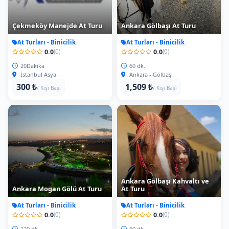
Çekmeköy Manejde At Turu
Ankara Gölbaşı At Turu
At Turları - Binicilik
At Turları - Binicilik
0.0
0.0
(0)
(0)
20Dakika
60 dk.
İstanbul Asya
Ankara - Gölbaşı
300 ₺
1,509 ₺
/ Kişi Başı
/ Kişi Başı
Ankara Gölbaşı Kahvaltı ve
Ankara Mogan Gölü At Turu
At Turu
At Turları - Binicilik
At Turları - Binicilik
0.0
0.0
(0)
(0)
120 dk.
60 dk.