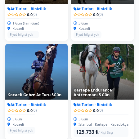
At Turları - Binicilik
At Turları - Binicilik
0.0
0.0
(0)
(0)
1 Gün (Tam Gün)
3 Gün
Kocaeli
Kocaeli
Fiyat bilgisi yok
Fiyat bilgisi yok
Kartepe Endurance
Kocaeli Gebze At Turu 5Gün
Antrenmanı 5 Gün
At Turları - Binicilik
At Turları - Binicilik
0.0
0.0
(0)
(0)
5 Gün
5 Gün
Kocaeli
İstanbul - Kartepe - Kapadokya
Fiyat bilgisi yok
125,733 ₺
/ Kişi Başı