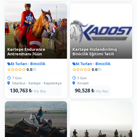
Kartepe Endurance
Kartepe Hızlandırılmış
Antrenmanı 7Gün
Binicilik Eğitimi Tatili
At Turları - Binicilik
At Turları - Binicilik
0.0
0.0
(0)
(0)
7 Gün
5 Gün
İstanbul - Kartepe - Kapadokya
Kocaeli
130,763 ₺
90,528 ₺
/ Kişi Başı
/ Kişi Başı