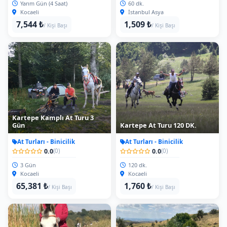
Kocaeli
İstanbul Asya
7,544 ₺
1,509 ₺
/ Kişi Başı
/ Kişi Başı
Kartepe Kamplı At Turu 3
Gün
Kartepe At Turu 120 DK.
At Turları - Binicilik
At Turları - Binicilik
0.0
0.0
(0)
(0)
3 Gün
120 dk.
Kocaeli
Kocaeli
65,381 ₺
1,760 ₺
/ Kişi Başı
/ Kişi Başı