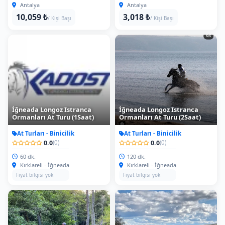
10,059 ₺
3,018 ₺
/ Kişi Başı
/ Kişi Başı
İğneada Longoz Istranca
İğneada Longoz Istranca
Ormanları At Turu (1Saat)
Ormanları At Turu (2Saat)
At Turları - Binicilik
At Turları - Binicilik
0.0
0.0
(0)
(0)
60 dk.
120 dk.
Kırklareli - İğneada
Kırklareli - İğneada
Fiyat bilgisi yok
Fiyat bilgisi yok