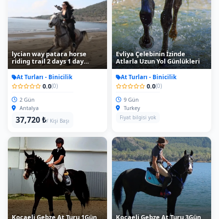
lycian way patara horse
Evliya Çelebinin İzinde
riding trail 2 days 1 day
Atlarla Uzun Yol Günlükleri
accomondation
At Turları - Binicilik
At Turları - Binicilik
0.0
0.0
(0)
(0)
2 Gün
9 Gün
Antalya
Turkey
Fiyat bilgisi yok
37,720 ₺
/ Kişi Başı
Kocaeli Gebze At Turu 1Gün
Kocaeli Gebze At Turu 3Gün