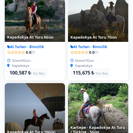
Kapadokya At Turu 6Gün
Kapadokya At Turu 7Gün
At Turları - Binicilik
At Turları - Binicilik
0.0
0.0
(0)
(0)
5Gece/6Gün
6Gece/7Gün
Kapadokya
Kapadokya
100,587 ₺
115,675 ₺
/ Kişi Başı
/ Kişi Başı
Kartepe - Kapadokya At Turu
Kapadokya At Turu 10Gün
/ Türkiye - 5Gün