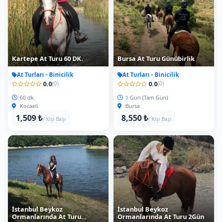
Kartepe At Turu 60 DK.
Bursa At Turu Günübirlik
At Turları - Binicilik
At Turları - Binicilik
0.0
0.0
(0)
(0)
60 dk.
1 Gün (Tam Gün)
Kocaeli
Bursa
1,509 ₺
8,550 ₺
/ Kişi Başı
/ Kişi Başı
İstanbul Beykoz
İstanbul Beykoz
Ormanlarında At Turu
Ormanlarında At Turu 2Gün
Yarımgün