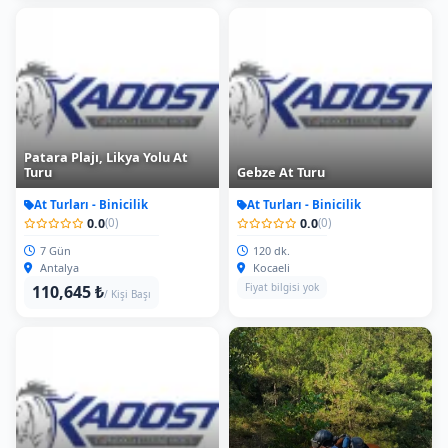
Patara Plajı, Likya Yolu At
Turu
Gebze At Turu
At Turları - Binicilik
At Turları - Binicilik
0.0
0.0
(0)
(0)
7 Gün
120 dk.
Antalya
Kocaeli
Fiyat bilgisi yok
110,645 ₺
/ Kişi Başı