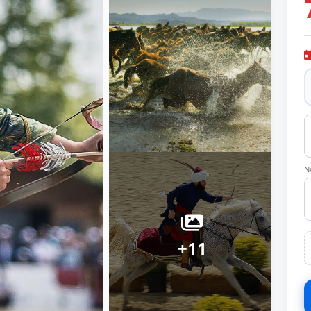
N
+11