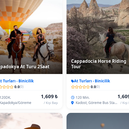
isi
gah)
Cappadocia Horse Riding
padokya At Turu 2Saat
Tour
t Turları - Binicilik
At Turları - Binicilik
0.0
0.0
(0)
(0)
1,609 ₺
1,60
120DK.
120 Min.
Kapadokya/Göreme
Kadost, Göreme Bus Station
/ Kişi Başı
/ Kişi