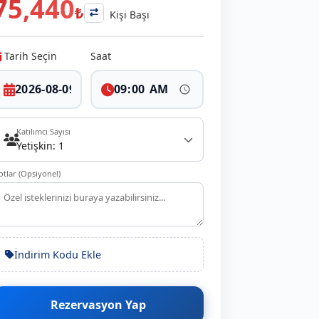
75,440
₺
Kişi Başı
Tarih Seçin
Saat
Katılımcı Sayısı
Yetişkin: 1
otlar (Opsiyonel)
İndirim Kodu Ekle
Rezervasyon Yap