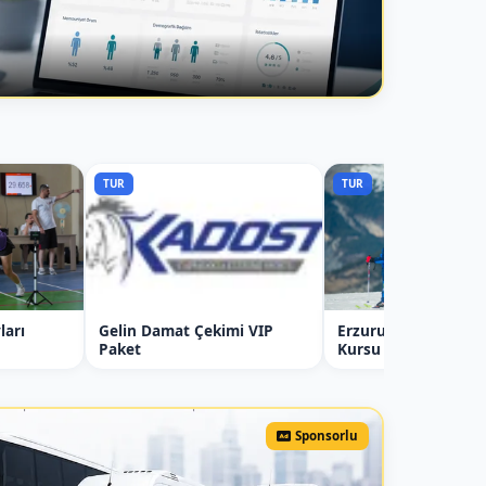
TUR
TUR
ları
Gelin Damat Çekimi VIP
Erzurum Palandöke
Paket
Kursu
Sponsorlu