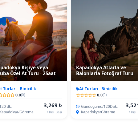
ser
padokya Kişiye veya
Kapadokya Atlarla ve
uba Özel At Turu - 2Saat
Balonlarla Fotoğraf Turu
t Turları - Binicilik
At Turları - Binicilik
0.0
0.0
(0)
(0)
3,269 ₺
3,52
120 dk.
Gündoğumu/120Dak.
Kapadokya/Göreme
Kapadokya/Göreme
/ Kişi Başı
/ Kişi