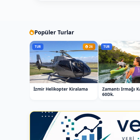
14:30
Atlı Koşular ve gösteriler
Geleneksel atlı performanslar
Popüler Turlar
16:30
TUR
26
TUR
Atçılık kültürü semineri
18:30
Serbest zaman / Fotoğraf çekimi
İzmir Helikopter Kiralama
Zamantı Irmağı K
20:30
60Dk.
Büyük akşam konseri
23:30
Otele dönüş