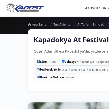
AKTİVİTE/TUR
Ana Sayfa
Tur/Aktivite
At Turları - Binicilik
Kapadokya At Festivali
Güzel Atlar Ülkesi Kapadokya'da, yüzlerce at ve
Süre
Lokasyon
4 Gün
Kapadokya - Cappadoc
Gezilecek Yerler
Festival Alanı, Festival Etkinlikleri
Bırakma Noktası
Kadost