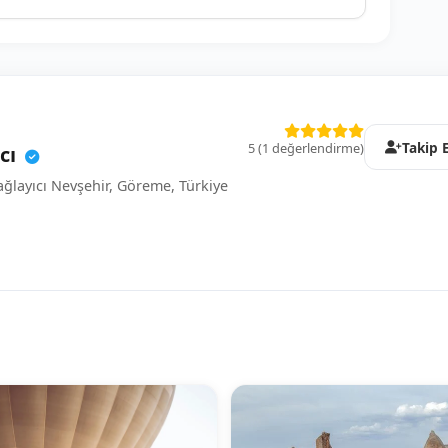
klikler olabilir.)
Takip 
5 (1 değerlendirme)
ıcı
layıcı Nevşehir, Göreme, Türkiye
 Havalimanı transferleri)
 oteller)
anlaşmalı restoran)