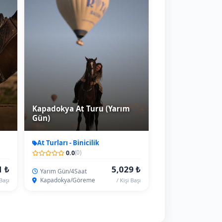
Kapadokya At Turu (Yarım
Gün)
At Turları - Binicilik
0.0
(0)
1 ₺
5,029 ₺
Yarım Gün/4Saat
Kapadokya/Göreme
 Başı
/ Kişi Başı