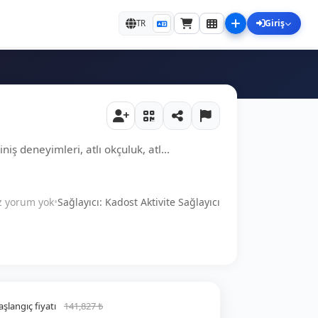
Giriş
TR
niş deneyimleri, atlı okçuluk, atl...
 yorum yok
•
Sağlayıcı: Kadost Aktivite Sağlayıcı
aşlangıç fiyatı
141,827 ₺