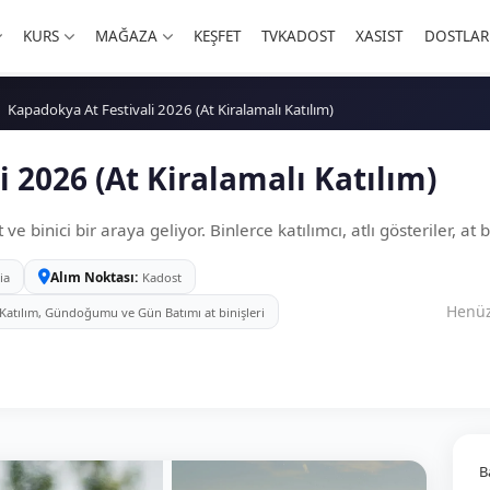
KURS
MAĞAZA
KEŞFET
TVKADOST
XASIST
DOSTLAR
Kapadokya At Festivali 2026 (At Kiralamalı Katılım)
 2026 (At Kiralamalı Katılım)
 binici bir araya geliyor. Binlerce katılımcı, atlı gösteriler, at bi
Alım Noktası
ia
Kadost
Henüz
ne Katılım, Gündoğumu ve Gün Batımı at binişleri
B