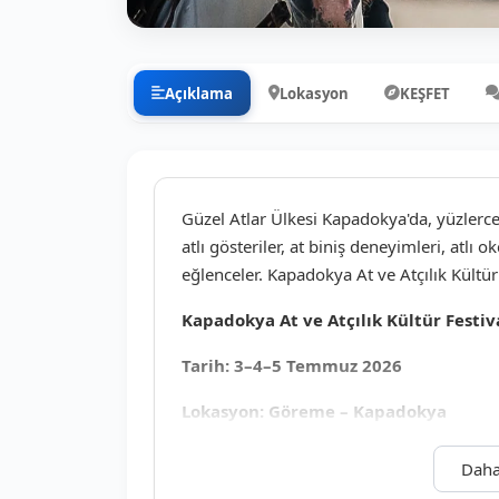
Açıklama
Lokasyon
KEŞFET
Güzel Atlar Ülkesi Kapadokya'da, yüzlerce a
atlı gösteriler, at biniş deneyimleri, atlı o
eğlenceler. Kapadokya At ve Atçılık Kültür
Kapadokya At ve Atçılık Kültür Festiv
Tarih: 3–4–5 Temmuz 2026
Lokasyon: Göreme – Kapadokya
Süre: 4 Gün / 3 Gece Konaklamalı Tur
Daha
Kapadokya At Festivali Programı