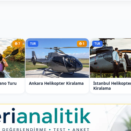
7
TUR
5
TUR
ano Turu
Ankara Helikopter Kiralama
İstanbul Helikopte
Kiralama