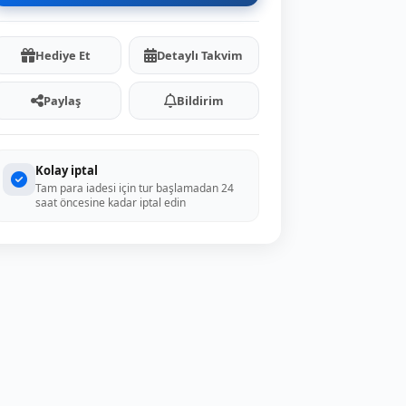
Hediye Et
Detaylı Takvim
Paylaş
Bildirim
Kolay iptal
Tam para iadesi için tur başlamadan 24
saat öncesine kadar iptal edin