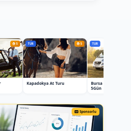
5
TUR
5
TUR
r
Kapadokya At Turu
Bursa Karavan Kira
5Gün
Sponsorlu