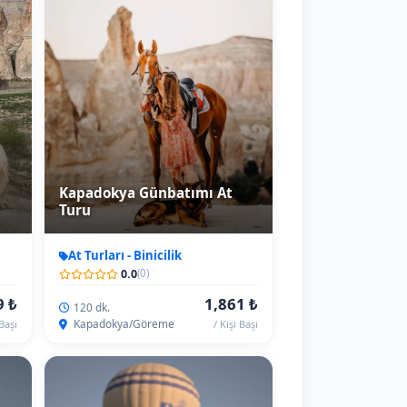
Kapadokya Günbatımı At
Turu
At Turları - Binicilik
0.0
(0)
9 ₺
1,861 ₺
120 dk.
Kapadokya/Göreme
 Başı
/ Kişi Başı