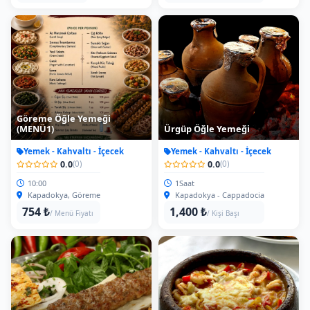
Göreme Öğle Yemeği
(MENÜ1)
Ürgüp Öğle Yemeği
Yemek - Kahvaltı - İçecek
Yemek - Kahvaltı - İçecek
0.0
0.0
(0)
(0)
10:00
1Saat
Kapadokya, Göreme
Kapadokya - Cappadocia
754 ₺
1,400 ₺
/ Menü Fiyatı
/ Kişi Başı