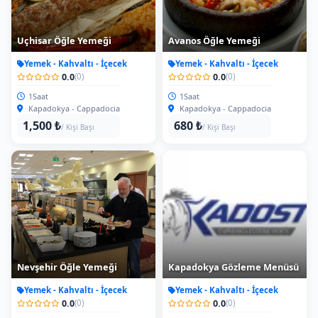
Uçhisar Öğle Yemeği
Avanos Öğle Yemeği
Yemek - Kahvaltı - İçecek
Yemek - Kahvaltı - İçecek
0.0
0.0
(0)
(0)
1Saat
1Saat
Kapadokya - Cappadocia
Kapadokya - Cappadocia
1,500 ₺
680 ₺
/ Kişi Başı
/ Kişi Başı
Nevşehir Öğle Yemeği
Kapadokya Gözleme Menüsü
Yemek - Kahvaltı - İçecek
Yemek - Kahvaltı - İçecek
0.0
0.0
(0)
(0)