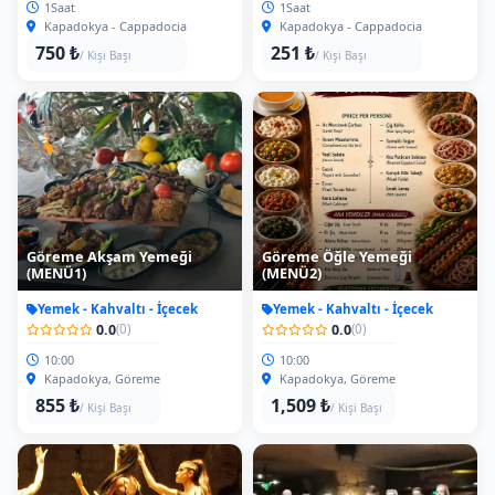
1Saat
1Saat
Kapadokya - Cappadocia
Kapadokya - Cappadocia
750 ₺
251 ₺
/ Kişi Başı
/ Kişi Başı
Göreme Akşam Yemeği
Göreme Öğle Yemeği
(MENÜ1)
(MENÜ2)
Yemek - Kahvaltı - İçecek
Yemek - Kahvaltı - İçecek
0.0
0.0
(0)
(0)
10:00
10:00
Kapadokya, Göreme
Kapadokya, Göreme
855 ₺
1,509 ₺
/ Kişi Başı
/ Kişi Başı