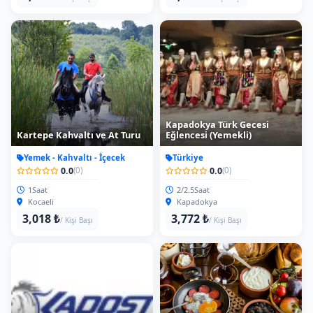
Kapadokya Türk Gecesi
Kartepe Kahvaltı ve At Turu
Eğlencesi (Yemekli)
Yemek - Kahvaltı - İçecek
Türkiye
0.0
0.0
(0)
(0)
1Saat
2/2.5Saat
Kocaeli
Kapadokya
3,018 ₺
3,772 ₺
/ Kişi Başı
/ Kişi Başı