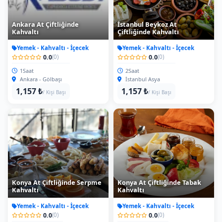
Ankara At Çiftliğinde
İstanbul Beykoz At
Kahvaltı
Çiftliğinde Kahvaltı
Yemek - Kahvaltı - İçecek
Yemek - Kahvaltı - İçecek
0.0
0.0
(0)
(0)
1Saat
2Saat
Ankara - Gölbaşı
İstanbul Asya
1,157 ₺
1,157 ₺
/ Kişi Başı
/ Kişi Başı
Konya At Çiftliğinde Serpme
Konya At Çiftliğinde Tabak
Kahvaltı
Kahvaltı
Yemek - Kahvaltı - İçecek
Yemek - Kahvaltı - İçecek
0.0
0.0
(0)
(0)