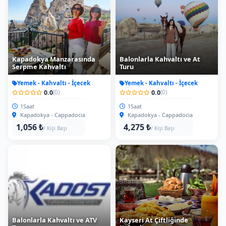
Kapadokya Manzarasında
Balonlarla Kahvaltı ve At
Serpme Kahvaltı
Turu
Yemek - Kahvaltı - İçecek
Yemek - Kahvaltı - İçecek
0.0
0.0
(0)
(0)
1Saat
1Saat
Kapadokya - Cappadocia
Kapadokya - Cappadocia
1,056 ₺
4,275 ₺
/ Kişi Başı
/ Kişi Başı
Balonlarla Kahvaltı ve ATV
Kayseri At Çiftliğinde