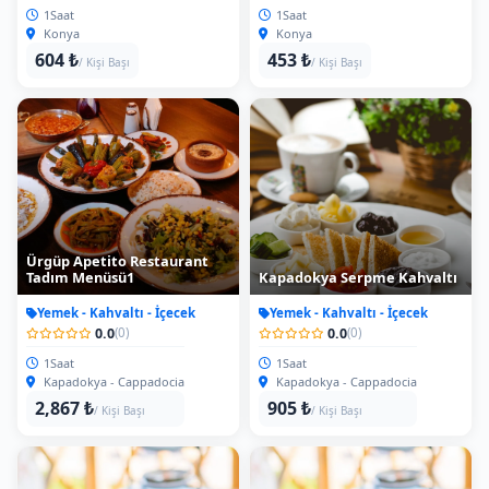
1Saat
1Saat
Konya
Konya
604 ₺
453 ₺
/ Kişi Başı
/ Kişi Başı
Ürgüp Apetito Restaurant
Tadım Menüsü1
Kapadokya Serpme Kahvaltı
Yemek - Kahvaltı - İçecek
Yemek - Kahvaltı - İçecek
0.0
0.0
(0)
(0)
1Saat
1Saat
Kapadokya - Cappadocia
Kapadokya - Cappadocia
2,867 ₺
905 ₺
/ Kişi Başı
/ Kişi Başı