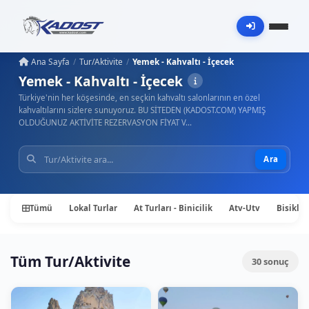
Ana Sayfa
Tur/Aktivite
Yemek - Kahvaltı - İçecek
Yemek - Kahvaltı - İçecek
Türkiye'nin her köşesinde, en seçkin kahvaltı salonlarının en özel
kahvaltılarını sizlere sunuyoruz. BU SİTEDEN (KADOST.COM) YAPMIŞ
OLDUĞUNUZ AKTİVİTE REZERVASYON FİYAT V…
Ara
Tümü
Lokal Turlar
At Turları - Binicilik
Atv-Utv
Bisiklet
Tüm Tur/Aktivite
30
sonuç