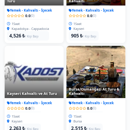
Turu
Kahvaltı
Yemek - Kahvaltı - İçecek
Yemek - Kahvaltı - İçecek
0.0
0.0
(0)
(0)
1Saat
1Saat
Kapadokya - Cappadocia
Kayseri
4,526 ₺
905 ₺
/ Kişi Başı
/ Kişi Başı
Bursa/Osmangazi At Turu &
Kayseri Kahvaltı ve At Turu
Kahvaltı
Yemek - Kahvaltı - İçecek
Yemek - Kahvaltı - İçecek
0.0
0.0
(0)
(0)
1Saat
1Saat
Kayseri
Bursa
2,263 ₺
2,515 ₺
/ Kişi Başı
/ Kişi Başı