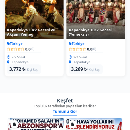
Kapadokya Türk Gecesi ve
Kapadokya Türk Gecesi
Akşam Yemeği
(Yemeksiz)
Türkiye
Türkiye
0.0
0.0
(0)
(0)
2/2.5Saat
2/2.5Saat
Kapadokya
Kapadokya
3,772 ₺
3,269 ₺
/ Kişi Başı
/ Kişi Başı
Keşfet
Topluluk tarafindan paylasilan icerikler
Tümünü Gör