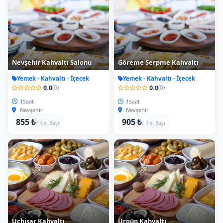
Nevşehir Kahvaltı Salonu
Göreme Serpme Kahvaltı
Yemek - Kahvaltı - İçecek
Yemek - Kahvaltı - İçecek
0.0
0.0
(0)
(0)
1Saat
1Saat
Nevşehir
Nevşehir
855 ₺
905 ₺
/ Kişi Başı
/ Kişi Başı
Uçhisar Kahvaltı
Ürgüp Kahvaltı