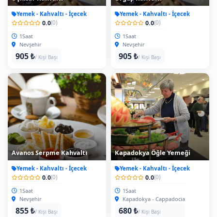
Yemek - Kahvaltı - İçecek
Yemek - Kahvaltı - İçecek
0.0
0.0
(0)
(0)
1Saat
1Saat
Nevşehir
Nevşehir
905 ₺
905 ₺
/ Kişi Başı
/ Kişi Başı
Avanos Serpme Kahvaltı
Kapadokya Öğle Yemeği
Yemek - Kahvaltı - İçecek
Yemek - Kahvaltı - İçecek
0.0
0.0
(0)
(0)
1Saat
1Saat
Nevşehir
Kapadokya - Cappadocia
855 ₺
680 ₺
/ Kişi Başı
/ Kişi Başı