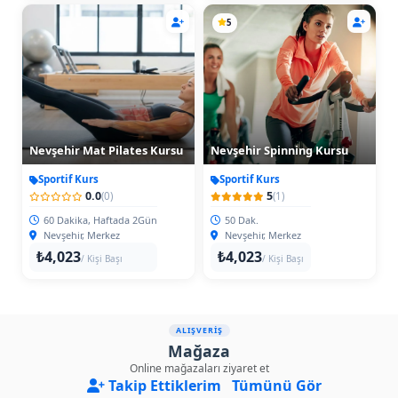
5
Nevşehir Mat Pilates Kursu
Nevşehir Spinning Kursu
Sportif Kurs
Sportif Kurs
0.0
5
(0)
(1)
60 Dakika, Haftada 2Gün
50 Dak.
Nevşehir, Merkez
Nevşehir, Merkez
₺4,023
₺4,023
/ Kişi Başı
/ Kişi Başı
ALIŞVERİŞ
Mağaza
Online mağazaları ziyaret et
Takip Ettiklerim
Tümünü Gör