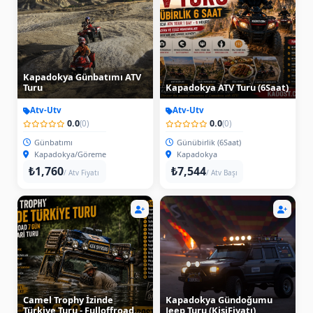
Kapadokya Günbatımı ATV
Turu
Kapadokya ATV Turu (6Saat)
Atv-Utv
Atv-Utv
0.0
0.0
(0)
(0)
Günbatımı
Günübirlik (6Saat)
Kapadokya/Göreme
Kapadokya
₺1,760
₺7,544
/ Atv Fiyatı
/ Atv Başı
Camel Trophy İzinde
Kapadokya Gündoğumu
Türkiye Turu - Fulloffroad
Jeep Turu (KişiFiyatı)