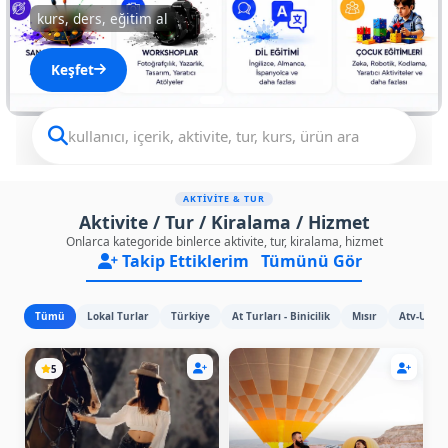
kurs, ders, eğitim al
Keşfet
AKTİVİTE & TUR
Aktivite / Tur / Kiralama / Hizmet
Onlarca kategoride binlerce aktivite, tur, kiralama, hizmet
Takip Ettiklerim
Tümünü Gör
Tümü
Lokal Turlar
Türkiye
At Turları - Binicilik
Mısır
Atv-Utv
5