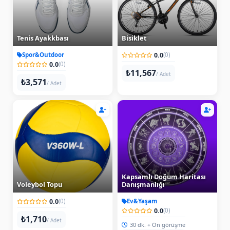
Tenis Ayakkbası
Bisiklet
Spor&Outdoor
0.0
(0)
0.0
(0)
₺11,567
/ Adet
₺3,571
/ Adet
Kapsamlı Doğum Haritası
Voleybol Topu
Danışmanlığı
0.0
Ev&Yaşam
(0)
0.0
(0)
₺1,710
/ Adet
30 dk. + Ön görüşme