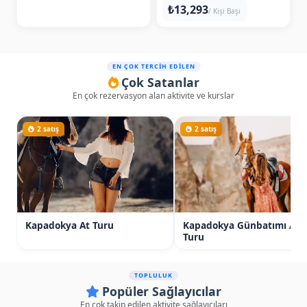
₺13,293
/ Kişi Başı
EN ÇOK TERCİH EDİLEN
Çok Satanlar
En çok rezervasyon alan aktivite ve kurslar
2 satış
2 satış
Kapadokya At Turu
Kapadokya Günbatımı At
Turu
TOPLULUK
Popüler Sağlayıcılar
En çok takip edilen aktivite sağlayıcıları