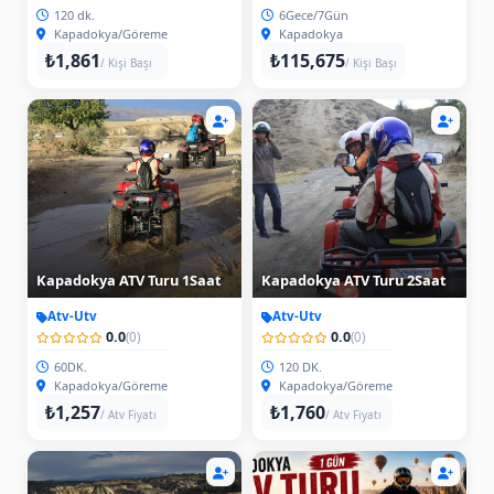
120 dk.
6Gece/7Gün
Kapadokya/Göreme
Kapadokya
₺1,861
₺115,675
/ Kişi Başı
/ Kişi Başı
Kapadokya ATV Turu 1Saat
Kapadokya ATV Turu 2Saat
Atv-Utv
Atv-Utv
0.0
0.0
(0)
(0)
60DK.
120 DK.
Kapadokya/Göreme
Kapadokya/Göreme
₺1,257
₺1,760
/ Atv Fiyatı
/ Atv Fiyatı