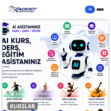
KADOST | Aktivite, Tur, Kurs ve K
KURS, DERS, EĞİTMEN, KULÜP ARA
KURSLAR