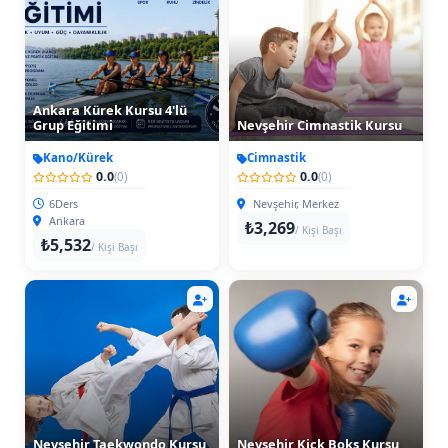
Ankara Kürek Kursu 4'lü
Grup Eğitimi
Nevşehir Cimnastik Kursu
Kano/Kürek
Cimnastik
0.0
0.0
(0)
(0)
6Ders
Nevşehir, Merkez
Ankara
₺3,269
/ Kişi Başı
₺5,532
/ Kişi Başı
Nevşehir Taekwondo Kursu
Nevşehir Kick Boks Kursu