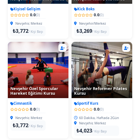
Kişisel Gelişim
Kick Boks
0.0
0.0
(0)
(0)
Nevşehir, Merkez
Nevşehir/Merkez
₺3,772
₺3,269
/ Kişi Başı
/ Kişi Başı
Nevşehir Özel Sporcular
Nevşehir Reformer Pilates
Hareket Eğitimi Kursu
Kursu
Cimnastik
Sportif Kurs
0.0
0.0
(0)
(0)
Nevşehir, Merkez
60 Dakika, Haftada 2Gün
Nevşehir, Merkez
₺3,772
/ Kişi Başı
₺4,023
/ Kişi Başı