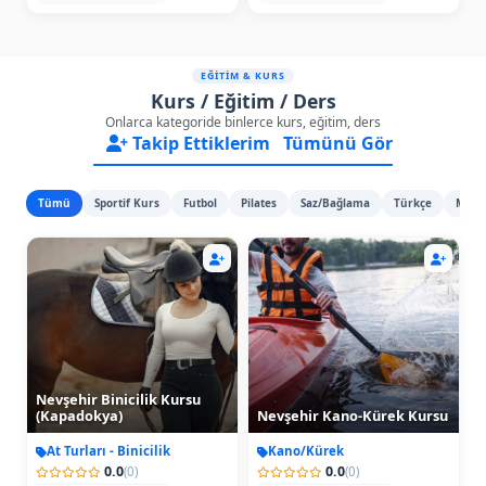
EĞİTİM & KURS
Kurs / Eğitim / Ders
Onlarca kategoride binlerce kurs, eğitim, ders
Takip Ettiklerim
Tümünü Gör
Tümü
Sportif Kurs
Futbol
Pilates
Saz/Bağlama
Türkçe
Mate
Nevşehir Binicilik Kursu
(Kapadokya)
Nevşehir Kano-Kürek Kursu
At Turları - Binicilik
Kano/Kürek
0.0
0.0
(0)
(0)