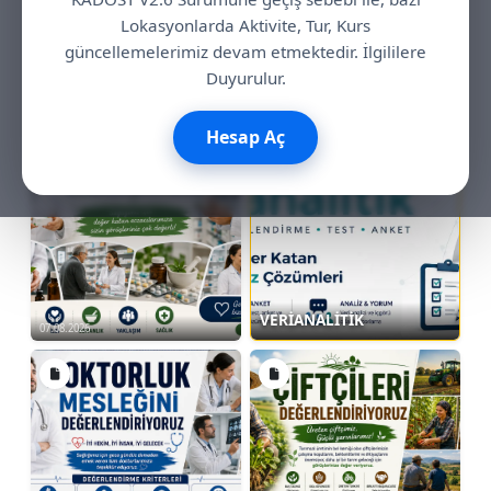
Lokasyonlarda Aktivite, Tur, Kurs
güncellemelerimiz devam etmektedir. İlgililere
Türkiye Otobüs, Minibüs
Duyurulur.
Kiralama
07.08.2026
Hesap Aç
Sponsorlu
VERİANALİTİK
07.08.2026