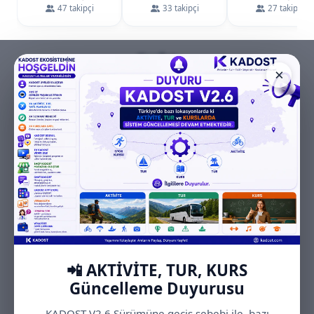
47 takipçi
33 takipçi
27 takipçi
Keşfet
×
Topluluk tarafindan paylasilan icerikler
Tümünü Gör
07.08.2026
07.08.2026
Sponsorlu
📲 AKTİVİTE, TUR, KURS
Güncelleme Duyurusu
KADOST V2.6 Sürümüne geçiş sebebi ile, bazı