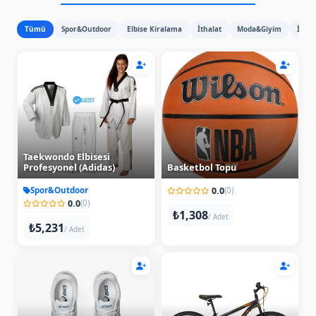
Tümü
Spor&Outdoor
Elbise Kiralama
İthalat
Moda&Giyim
İhrac
Taekwondo Elbisesi
Profesyonel (Adidas)
Basketbol Topu
Spor&Outdoor
0.0
(0)
0.0
(0)
₺1,308
/ Adet
₺5,231
/ Adet