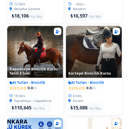
12 Ders
-- Seçin --
Nevşehir, Göreme
Nevşehir
₺18,106
₺16,597
/ Kişi Başı
/ Kişi Başı
Kapadokya Binicilik Kursu
Tatili 5 Gün
Kartepe Binicilik Kursu
At Turları - Binicilik
At Turları - Binicilik
0.0
0.0
(0)
(0)
18 Ders
8 Ders
Kapadokya - Cappadocia
Kocaeli
₺110,645
₺15,088
/ Kişi Başı
/ Kişi Başı