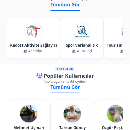
Tümünü Gör
Kadost Aktivite Sağlayıcı
Spor Verianalitik
Tourism Tra
45 takipçi
41 takipçi
40 
TOPLULUK
Popüler Kullanıcılar
Topluluğun en aktif üyeleri
Tümünü Gör
Mehmet Uçman
Tarkan Güney
Özgür Peştanlı