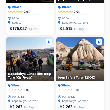
9Gün
Offroad
Offroad
0.0
0.0
(0)
(0)
9Gün
90 DK.
Kadost
Kapadokya, Göreme
₺176,027
₺2,515
/ Kişi Başı
/ Kişi Başı
Kapadokya Günbatımı Jeep
Turu (KişiFiyatı)
Jeep Safari Turu (120DK)
Offroad
Offroad
0.0
0.0
(0)
(0)
90/120 Dk.
90/120 DK.
Kapadokya, Göreme
Kapadokya, Göreme
₺2,263
₺2,263
/ Kişi Başı
/ Kişi Başı