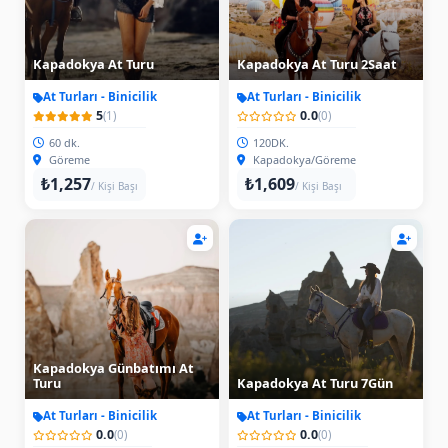
Kapadokya At Turu
Kapadokya At Turu 2Saat
At Turları - Binicilik
At Turları - Binicilik
5
0.0
(1)
(0)
60 dk.
120DK.
Göreme
Kapadokya/Göreme
₺1,257
₺1,609
/ Kişi Başı
/ Kişi Başı
Kapadokya Günbatımı At
Turu
Kapadokya At Turu 7Gün
At Turları - Binicilik
At Turları - Binicilik
0.0
0.0
(0)
(0)