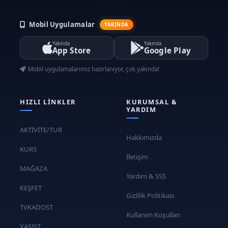
Mobil Uygulamalar
YAKINDA
Yakında
Yakında
App Store
Google Play
Mobil uygulamalarımız hazırlanıyor, çok yakında!
HIZLI LINKLER
KURUMSAL &
YARDIM
AKTİVİTE/TUR
Hakkımızda
KURS
İletişim
MAĞAZA
Yardım & SSS
KEŞFET
Gizlilik Politikası
TVKADOST
Kullanım Koşulları
XASIST