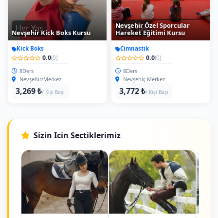
Nevşehir Özel Sporcular
Her Yas
Her Yas
Nevşehir Kick Boks Kursu
Hareket Eğitimi Kursu
Kick Boks
Cimnastik
0.0
0.0
(0)
(0)
8Ders
8Ders
Nevşehir/Merkez
Nevşehir, Merkez
3,269 ₺
3,772 ₺
/ Kişi Başı
/ Kişi Başı
Sizin Icin Sectiklerimiz