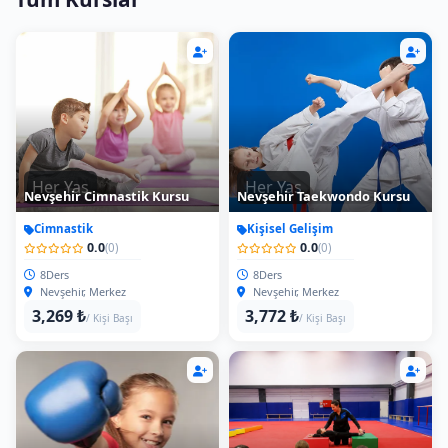
Her Yas
Her Yas
Nevşehir Cimnastik Kursu
Nevşehir Taekwondo Kursu
Cimnastik
Kişisel Gelişim
0.0
0.0
(0)
(0)
8Ders
8Ders
Nevşehir, Merkez
Nevşehir, Merkez
3,269 ₺
3,772 ₺
/ Kişi Başı
/ Kişi Başı