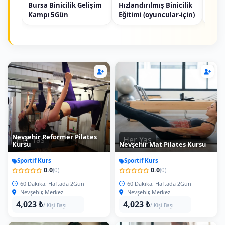
Bursa Binicilik Gelişim
Hızlandırılmış Binicilik
Kas
Kampı 5Gün
Eğitimi (oyuncular-için)
Taek
Nevşehir Reformer Pilates
Her Yas
Her Yas
Kursu
Nevşehir Mat Pilates Kursu
Sportif Kurs
Sportif Kurs
0.0
0.0
(0)
(0)
60 Dakika, Haftada 2Gün
60 Dakika, Haftada 2Gün
Nevşehir, Merkez
Nevşehir, Merkez
4,023 ₺
4,023 ₺
/ Kişi Başı
/ Kişi Başı