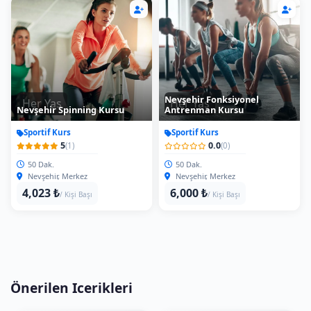
Nevşehir Fonksiyonel
Her Yas
Her Yas
Nevşehir Spinning Kursu
Antrenman Kursu
Sportif Kurs
Sportif Kurs
5
0.0
(1)
(0)
50 Dak.
50 Dak.
Nevşehir, Merkez
Nevşehir, Merkez
4,023 ₺
6,000 ₺
/ Kişi Başı
/ Kişi Başı
Önerilen Icerikleri