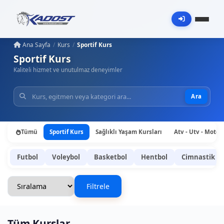
Ana Sayfa
Kurs
Sportif Kurs
Sportif Kurs
Kaliteli hizmet ve unutulmaz deneyimler
Ara
Tümü
Sportif Kurs
Sağlıklı Yaşam Kursları
Atv - Utv - Motos
Futbol
Voleybol
Basketbol
Hentbol
Cimnastik
Filtrele
Tüm Kurslar