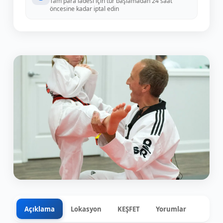
Tam para iadesi için tur başlamadan 24 saat
öncesine kadar iptal edin
Açıklama
Lokasyon
KEŞFET
Yorumlar
0