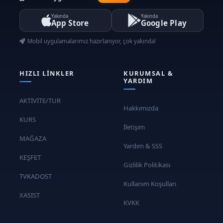
egzersizleri
Vücut ağırlığı ile yapılan
Yakında
Yakında
App Store
Google Play
taekwondo çalışmaları
Mobil uygulamalarımız hazırlanıyor, çok yakında!
4. Hafta: Savunma Teknikleri
Temel Savunma Teknikleri
HIZLI LINKLER
KURUMSAL &
YARDIM
Bloklama ve savunma hareketleri
Savunma pozisyonları ve
AKTİVİTE/TUR
Hakkımızda
uygulamaları
KURS
Taekwondo İleri Savunma
İletişim
Teknikleri
MAĞAZA
Yardım & SSS
İleri düzey savunma
KEŞFET
Gizlilik Politikası
kombinasyonları
TVKADOST
Savunma ve karşı saldırı stratejileri
Kullanım Koşulları
XASIST
Taekwondo'da kuşaklar, öğrencinin
KVKK
seviyesini ve deneyimini belirlemek için