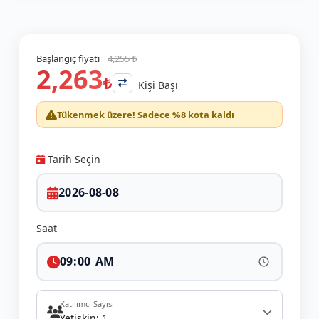
Başlangıç fiyatı
4,255 ₺
2,263
₺
Kişi Başı
Tükenmek üzere! Sadece %8 kota kaldı
Tarih Seçin
Saat
Katılımcı Sayısı
Yetişkin: 1