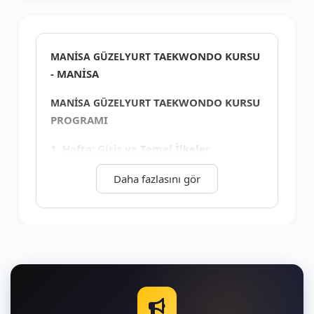
+5
TAEKWONDO KURSU
MANİSA GÜZELYURT
- MANİSA
TAEKWONDO KURSU
MANİSA GÜZELYURT
PROGRAMI
1. Hafta: Giriş ve Temel İlkeler
Taekwondo Tanışma ve Isınma
Daha fazlasını gör
Egzersizleri
Katılımcıların tanıtılması
Taekwondo ısınma hareketleri ve
esneme teknikleri
Taekwondo Temel Bilgileri
Taekwondo'nun tanımı ve tarihçesi