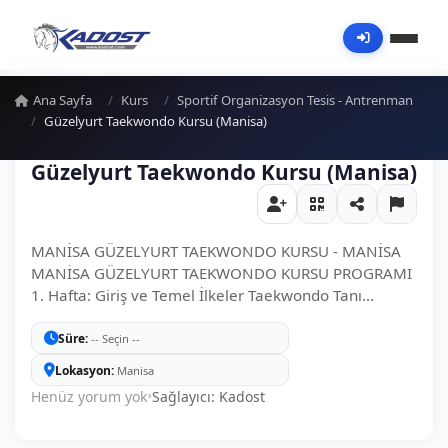
Ana Sayfa
Kurs
Sportif Organizasyon Tesis - Antrenman
Güzelyurt Taekwondo Kursu (Manisa)
Güzelyurt Taekwondo Kursu (Manisa)
MANİSA GÜZELYURT TAEKWONDO KURSU - MANİSA
MANİSA GÜZELYURT TAEKWONDO KURSU PROGRAMI
1. Hafta: Giriş ve Temel İlkeler Taekwondo Tanı...
Süre
-- Seçin --
Lokasyon
Manisa
Henüz yorum yok
•
Sağlayıcı: Kadost