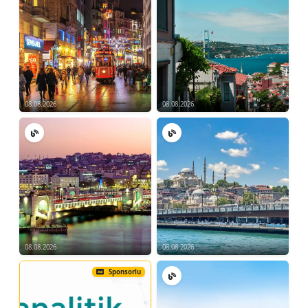
File önü pratik uygulamaları
Smaç Vuruşları:
Smaç vuruşunun temelleri
Doğru zamanlama ve güç kullanımı
Smaç pratiği
08.08.2026
08.08.2026
File Önü ve Arka Kort Kombine
Çalışmaları:
File önü ve arka kort hareketlerini
birleştirme
Pratik uygulamalar ve mini maçlar
-Oyun Stratejileri
08.08.2026
08.08.2026
Temel Oyun Stratejileri:
Sponsorlu
Oyun stratejilerinin önemi
Temel stratejik hareketler ve