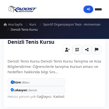
Ana Sayfa
Kurs
Sportif Organizasyon Tesis - Antrenman
Denizli Tenis Kursu
Denizli Tenis Kursu
Denizli Tenis Kursu Denizli Tenis Kursu Tanışma ve Kısa
Bilgilendirme: Öğrencilerle tanışma Kursun amacı ve
hedefleri hakkında bilgi Sını...
Süre
8Ders
Lokasyon
Denizli
Henüz yorum yok
•
Sağlayıcı: Kadost