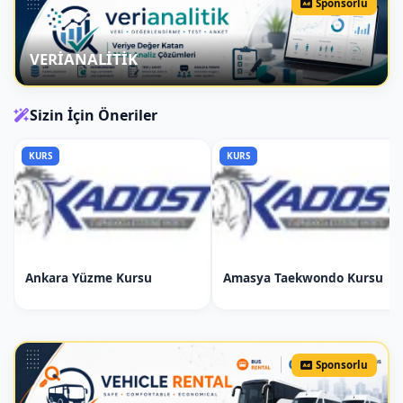
Doğru Oturuş
: At üzerinde doğru
Sponsorlu
oturuş teknikleri ve denge
sağlama.
VERİANALİTİK
At Yönlendirme
: Atla adeta
yürüyüş ve dönüşler, atı
Sizin İçin Öneriler
yönlendirme teknikleri.
Adana Binicilik Kursu Hafta 5: İleri
KURS
KURS
Düzey Yönlendirme
Topuk ve Ses Yardımı
: Atı topuk
ve ses yardımı ile yönlendirme
teknikleri.
İstasyon Yürüyüşleri
: Atla
Ankara Yüzme Kursu
Amasya Taekwondo Kursu
istasyon yürüyüşleri.
Adana Binicilik Kursu Hafta 6:
Pratik Sürüş Teknikleri
Sponsorlu
Atlı Pratik Teknikler
: Atlı sürüş
teknikleri ve arazide atlı biniş.