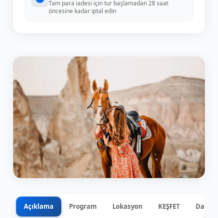
Tam para iadesi için tur başlamadan 28 saat
öncesine kadar iptal edin
Açıklama
Program
Lokasyon
KEŞFET
Dahil 