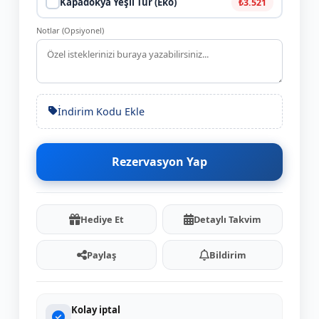
Kapadokya Yeşil Tur (Eko)
₺3.521
Notlar (Opsiyonel)
İndirim Kodu Ekle
Rezervasyon Yap
Hediye Et
Detaylı Takvim
Paylaş
Bildirim
Kolay iptal