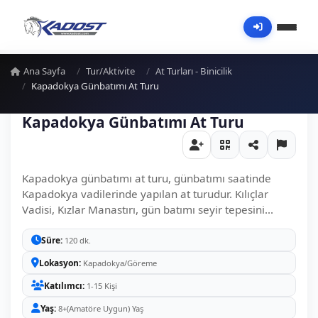
Ana Sayfa
Tur/Aktivite
At Turları - Binicilik
Kapadokya Günbatımı At Turu
Kapadokya Günbatımı At Turu
Kapadokya günbatımı at turu, günbatımı saatinde
Kapadokya vadilerinde yapılan at turudur. Kılıçlar
Vadisi, Kızlar Manastırı, gün batımı seyir tepesini...
Süre
120 dk.
Lokasyon
Kapadokya/Göreme
Katılımcı
1-15 Kişi
Yaş
8+(Amatöre Uygun) Yaş