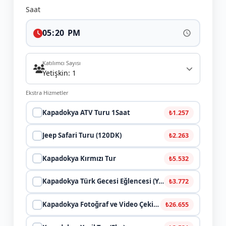
Saat
Katılımcı Sayısı
Yetişkin: 1
Ekstra Hizmetler
Kapadokya ATV Turu 1Saat
₺1.257
Jeep Safari Turu (120DK)
₺2.263
Kapadokya Kırmızı Tur
₺5.532
Kapadokya Türk Gecesi Eğlencesi (Yemekli)
₺3.772
Kapadokya Fotoğraf ve Video Çekimi Eko2
₺26.655