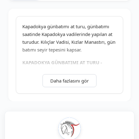
+7
Kapadokya günbatımı at turu, günbatımı
saatinde Kapadokya vadilerinde yapılan at
turudur. Kılıçlar Vadisi, Kızlar Manastırı, gün
batımı seyir tepesini kapsar.
KAPADOKYA GÜNBATIMI AT TURU -
NEVŞEHİR-GÖREME
Daha fazlasını gör
TUR :
Kapadokya Günbatımı
At Turu
LOKASYON :
Kapadokya - Nevşehir-
Göreme
TARİH :
Her gün çıkışlı
ÇIKIŞ SAATİ :
17:30 At Turu Başlama
Saati
TURUN YAPILDIĞI ROTA:
Kılıçlar