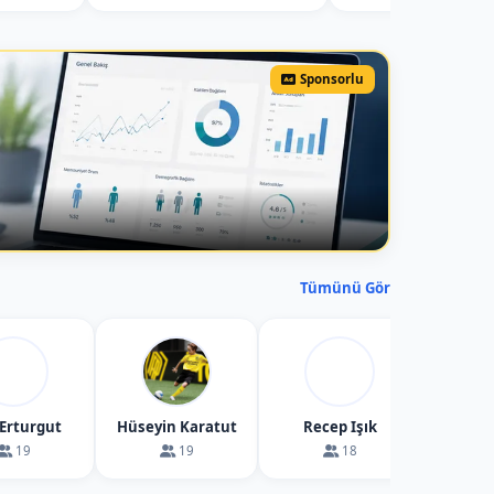
Sponsorlu
Tümünü Gör
 Erturgut
Hüseyin Karatut
Recep Işık
Tekin 
19
19
18