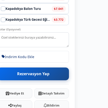
Kapadokya Balon Turu
₺7.041
Kapadokya Türk Gecesi Eğlencesi (Yemekli)
₺3.772
otlar (Opsiyonel)
mlar
0
İndirim Kodu Ekle
Rezervasyon Yap
Hediye Et
Detaylı Takvim
Paylaş
Bildirim