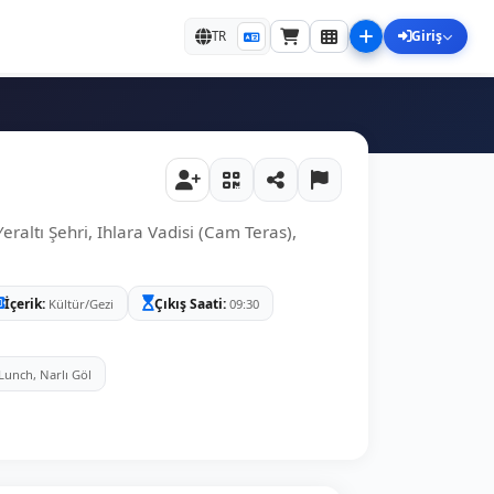
Giriş
TR
altı Şehri, Ihlara Vadisi (Cam Teras),
İçerik
Çıkış Saati
Kültür/Gezi
09:30
 Lunch, Narlı Göl