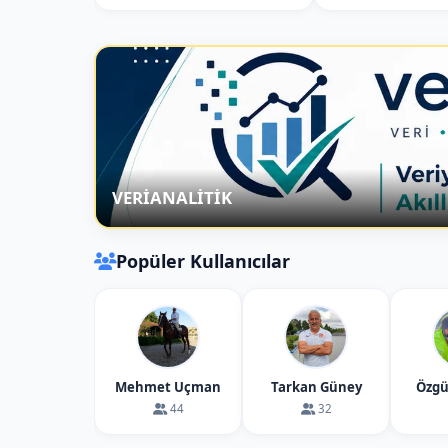
Güvercin yuvalarıyla dolu bu vadi, Kapado
Kısa bir yürüyüş ve fotoğraf molası verilir
6. Onyx Taş Atölyesi Ziyareti
Kapadokya’nın volkanik taşlarından yapıla
bilgi alınır. Dileyenler alışveriş yapabilir.
7.Narlıgöl Krater Göl Ziyareti
VERİANALİTİK
Dünyada sadece bir kaç yerde görebileceğ
bulunur. Doğa harikası Narlıgöl Krater Gö
Popüler Kullanıcılar
✅ YEŞİL TUR FİYATINA DAHİL OLANLA
Profesyonel Rehber
Konforlu Ulaşım (Klimalı Araçlar)
Müze ve Giriş Ücretleri
Mehmet Uçman
Tarkan Güney
Özgü
Öğle Yemeği
44
32
Otelden Alma & Otele Bırakma