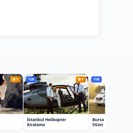
5
TUR
4
TUR
İstanbul Helikopter
Bursa Karavan Kira
Kiralama
5Gün