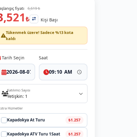
aşlangıç fiyatı
6,619 ₺
3,521
₺
Kişi Başı
Tükenmek üzere! Sadece %13 kota
kaldı
Tarih Seçin
Saat
Katılımcı Sayısı
Yetişkin: 1
kstra Hizmetler
Kapadokya At Turu
₺1.257
Kapadokya ATV Turu 1Saat
₺1.257