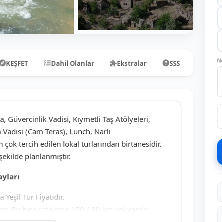
N
KEŞFET
Dahil Olanlar
Ekstralar
SSS
Yoru
Güvercinlik Vadisi, Kıymetli Taş Atölyeleri,
 Vadisi (Cam Teras), Lunch, Narlı
çok tercih edilen lokal turlarından birtanesidir.
şekilde planlanmıştır.
ayları
 Yeşil Tur Fiyatıdır.
rer. Bu tura ortalama 150-180 km yol yapılır.
 Rehberleri karar verir. Ziyaret noktaları,