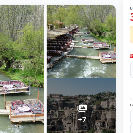
B
E
+7