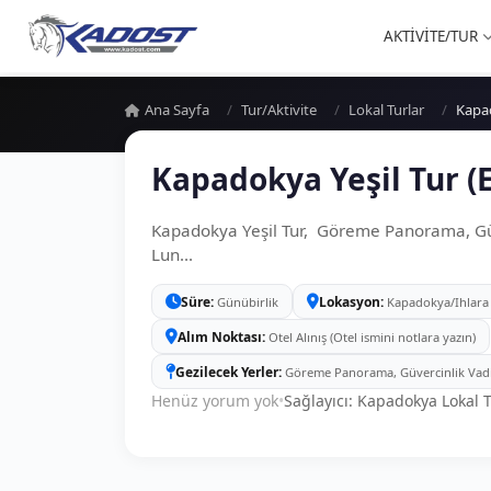
AKTİVİTE/TUR
Ana Sayfa
Tur/Aktivite
Lokal Turlar
Kapad
Kapadokya Yeşil Tur (
Kapadokya Yeşil Tur, Göreme Panorama, Güver
Lun...
Süre
Lokasyon
Günübirlik
Kapadokya/Ihlara
Alım Noktası
Otel Alınış (Otel ismini notlara yazın)
Gezilecek Yerler
Göreme Panorama, Güvercinlik Vadisi,
Henüz yorum yok
•
Sağlayıcı: Kapadokya Lokal T