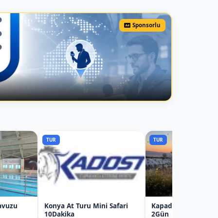
Sponsorlu
TUR
TUR
avuzu
Konya At Turu Mini Safari
Kapadokya Enduro 
10Dakika
2Gün