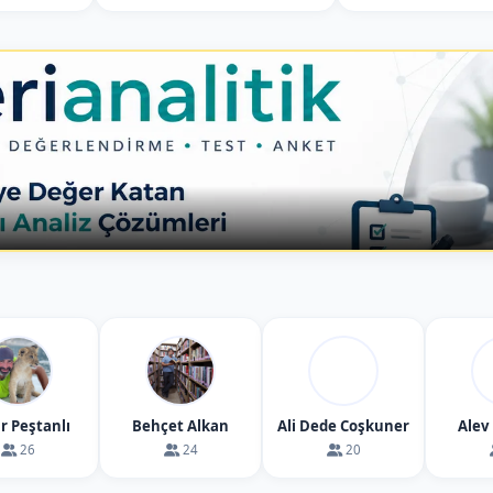
kya’nın klasik manzara duraklarından biridir.
.
n takı ve süs eşyalarının nasıl işlendiği hakkında
iniz krater göllerinden bir tanesi Kapadokya'da
lü'ü ziyareti edeceğiz
R
r Peştanlı
Behçet Alkan
Ali Dede Coşkuner
Alev
26
24
20