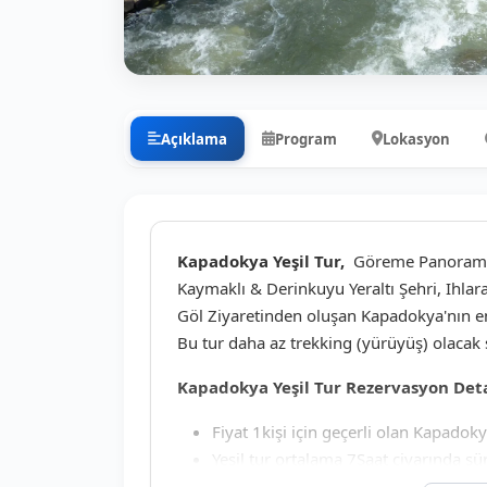
Açıklama
Program
Lokasyon
Kapadokya Yeşil Tur,
Göreme Panorama, 
Kaymaklı & Derinkuyu Yeraltı Şehri, Ihlara
Göl Ziyaretinden oluşan Kapadokya'nın en 
Bu tur daha az trekking (yürüyüş) olacak 
Kapadokya Yeşil Tur Rezervasyon Det
Fiyat 1kişi için geçerli olan Kapadokya
Yeşil tur ortalama 7Saat civarında sü
Tur programına Deneyimli Profesyonel