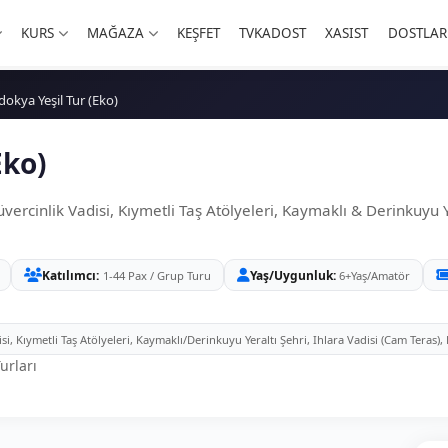
KURS
MAĞAZA
KEŞFET
TVKADOST
XASIST
DOSTLAR
okya Yeşil Tur (Eko)
Eko)
cinlik Vadisi, Kıymetli Taş Atölyeleri, Kaymaklı & Derinkuyu Yer
Katılımcı
Yaş/Uygunluk
1-44 Pax / Grup Turu
6+Yaş/Amatör
 Kıymetli Taş Atölyeleri, Kaymaklı/Derinkuyu Yeraltı Şehri, Ihlara Vadisi (Cam Teras),
urları