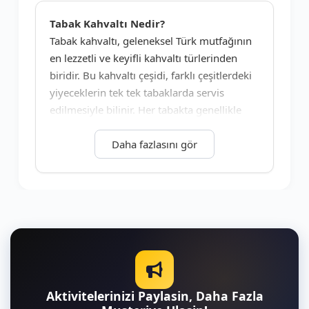
+4
Tabak Kahvaltı Nedir?
Tabak kahvaltı, geleneksel Türk mutfağının
en lezzetli ve keyifli kahvaltı türlerinden
biridir. Bu kahvaltı çeşidi, farklı çeşitlerdeki
yiyeceklerin tek tek tabaklarda servis
edilmesiyle bilinir. Her tabakta genellikle
peynir, zeytin, reçel, bal, kaymak, yumurta,
domates, salatalık, çeşitli ekmekler, börek,
Daha fazlasını gör
simit, sucuk, pastırma gibi ürünler bulunur.
Kahvaltı, genellikle masada bir düzen içinde
sunulur ve yavaşça, sohbet eşliğinde
tüketilir.
Tabak Kahvaltı ile İlgili Sıkça Sorulan
Sorular
Tabak kahvaltı nedir?
Aktivitelerinizi Paylasin, Daha Fazla
Tabak kahvaltı, kahvaltılıkların ayrı ayrı