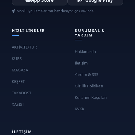
kahvalti #karatay-kahvalti-salonu #meram-
Mobil uygulamalarımız hazırlanıyor, çok yakında!
kahvalti-salonu #meram-kahvalti #aksehir-
tabak-kahvalti #beysehir-kahvalti-salonu
#beysehir-kahvalti #cihanbeyli-kahvalti
HIZLI LINKLER
KURUMSAL &
YARDIM
#cumra-tabak-kahvalti #eregli-kahvalti
#ilgin-kahvalti #karapinar-kahvalti #kulu-
AKTİVİTE/TUR
kahvalti #seydisehir-kahvalti #restoran
Hakkımızda
KURS
#cafe #kahvalti-salonu
İletişim
MAĞAZA
Yardım & SSS
KEŞFET
Gizlilik Politikası
TVKADOST
Kullanım Koşulları
XASIST
KVKK
İLETIŞIM