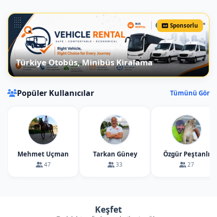
faydalı olabilir.
Tabak kahvaltı ne kadar sürer?
Sponsorlu
Tabak kahvaltı, genellikle uzun ve
keyifli bir şekilde yapılır. 1-2 saat
Türkiye Otobüs, Minibüs Kiralama
arasında sürebilir, ancak arkadaşlar ve
aileyle yapılan sohbetlerle daha da
uzayabilir.
Popüler Kullanıcılar
Tümünü Gör
Tabak kahvaltıda çay sınırsız mı?
Birçok mekânda tabak kahvaltı
sırasında çay sınırsız olarak sunulur.
Ancak, bu durum mekâna göre
değişebilir; bu yüzden önceden sormak
Mehmet Uçman
Tarkan Güney
Özgür Peştanlı
47
33
27
iyi bir fikir olabilir.
Tabak kahvaltı sağlıklı mıdır?
Tabak kahvaltı, çeşitli yiyeceklerden
Keşfet
oluştuğu için dengeli bir şekilde