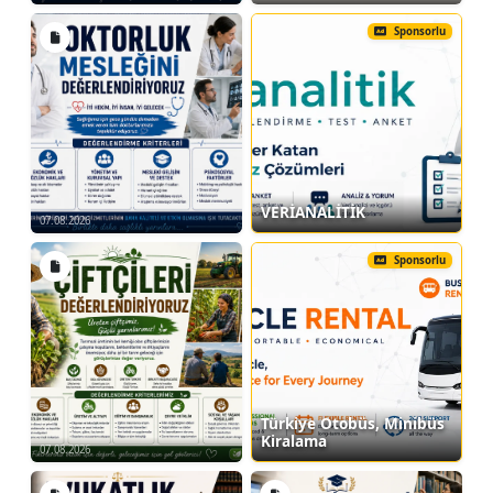
Bodrum, Kapadokya gibi turistik
Sponsorlu
yerlerde tabak kahvaltı sunan çok
sayıda mekan bulabilirsiniz.
Konya At Çiftliğinde Tabak Kahvaltı -
Konya
VERİANALİTİK
Fiyat 1 kişi için geçerli olan Konya
07.08.2026
Kahvaltı Tabak Kahvaltı fiyatıdır.
Sponsorlu
Kahvaltılar Konya At Çiftliği'nde
yapılmaktadır.
Fiyata at turu dahil değildir. Ekstralar
bölümünden manejde at turu
ekleyebilirsiniz.
Kahvaltılar tabak kahvaltı olarak servis
Türkiye Otobüs, Minibüs
edilmektedir.
Kiralama
07.08.2026
5+ yaş üzerindeki çocuklar için kahvaltı
ücretlendirilir.