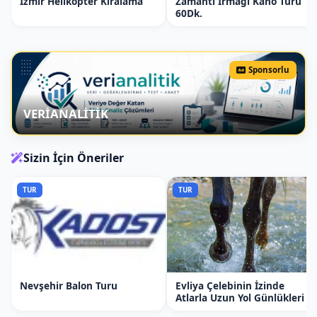
İzmir Helikopter Kiralama
gösterebilir. Genellikle kişi başı
Zamantı Irmağı Kano Turu
60Dk.
ücretlendirilir. Lüks mekanlarda veya
turistik bölgelerde fiyatlar daha yüksek
olabilir.
Sponsorlu
Tabak kahvaltı kaç kişilik servis
edilir?
VERİANALİTİK
Tabak kahvaltı genellikle kişi başı servis
edilir. Ancak, bazı yerlerde ikili veya
daha büyük gruplar için de sunum
Sizin İçin Öneriler
yapılabilir.
TUR
TUR
Tabak kahvaltı için rezervasyon
gerekli midir?
Bazı popüler restoranlar ve kafeler,
özellikle hafta sonları ve tatil
günlerinde tabak kahvaltı için
Nevşehir Balon Turu
Evliya Çelebinin İzinde
rezervasyon talep edebilir. Bu nedenle,
Atlarla Uzun Yol Günlükleri
gitmeden önce rezervasyon yaptırmak