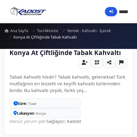
Ana Sayfa
Tur/Aktivite
Yemek - Kahvaltı - İçecek
Konya At Çiftliğinde Tabak Kahvaltı
Konya At Çiftliğinde Tabak Kahvaltı
Tabak Kahvaltı Nedir? Tabak kahvaltı, geleneksel Türk
mutfağının en lezzetli ve keyifli kahvaltı türlerinden
biridir. Bu kahvaltı çeşidi, farklı çeş...
Süre
1Saat
Lokasyon
Konya
Henüz yorum yok
•
Sağlayıcı: Kadost