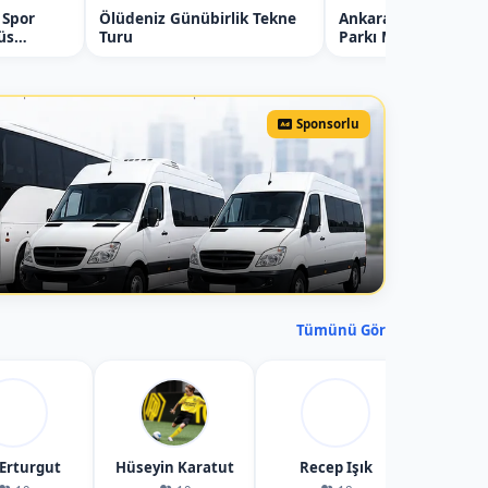
 Spor
Ölüdeniz Günübirlik Tekne
Ankara Çamkoru Tab
büs
Turu
Parkı Manejde At T
Sponsorlu
Tümünü Gör
 Erturgut
Hüseyin Karatut
Recep Işık
Tekin 