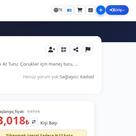
Giriş
TR
At Turu: Çocuklar için manej turu, ...
Henüz yorum yok
•
Sağlayıcı: Kadost
aşlangıç fiyatı
5,673 ₺
3,018
₺
Kişi Başı
Tükenmek üzere! Sadece %13 kota