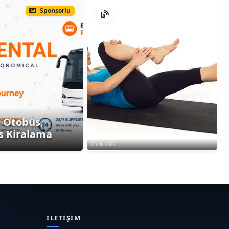
Sponsorlu
e Otobüs,
s Kiralama
03.08.2026
İLETIŞIM