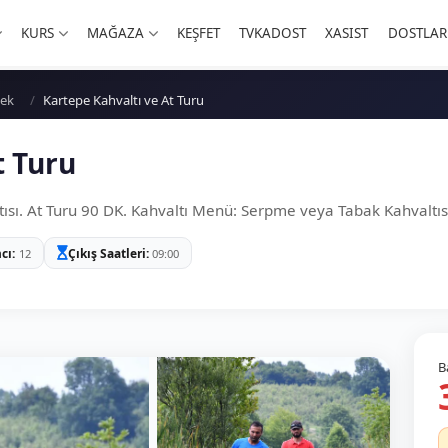
KURS
MAĞAZA
KEŞFET
TVKADOST
XASIST
DOSTLAR
cek
Kartepe Kahvaltı ve At Turu
t Turu
ısı. At Turu 90 DK. Kahvaltı Menü: Serpme veya Tabak Kahvaltısı 
mcı
Çıkış Saatleri
12
09:00
B