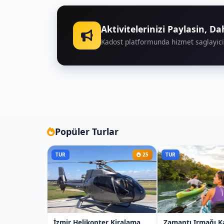
Aktivitelerinizi Paylasin, D
KARTEPE AT ÇİFT
Kadost platformunda hizmet saglayici
Popüler Turlar
TUR
25
TUR
İzmir Helikopter Kiralama
Zamantı Irmağı K