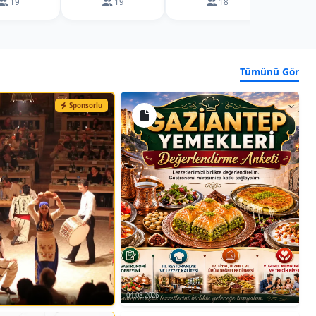
19
19
18
Tümünü Gör
Sponsorlu
04.08.2026