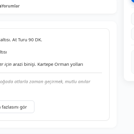
Yorumlar
0
ltısı. At Turu 90 DK.
tısı
er için
arazi binişi. Kartepe Orman yolları
oğada atlarla zaman geçirmek, mutlu anılar
ü ortamda (manej içi) 40 dk. yapabilir.
 fazlasını gör
ine çıkabilirler. Profesyonel binici iseniz extralar
iz. Toplu kahvaltı veya toplantı organizasyonu