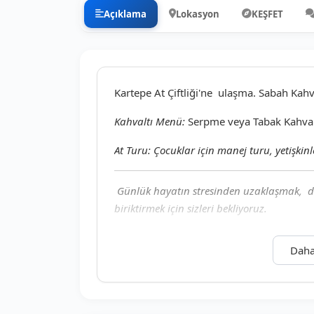
Açıklama
Lokasyon
KEŞFET
Kartepe At Çiftliği'ne ulaşma. Sabah Kahva
Kahvaltı Menü:
Serpme veya Tabak Kahval
At Turu: Çocuklar için manej turu, yetişkinl
Günlük hayatın stresinden uzaklaşmak, d
biriktirmek için sizleri bekliyoruz.
*Çocuklar için binicilik programı kontroll
Daha
*Profesyonel biniciler 2 saatlik arazi biniş
bölümünden paket içeriğini artırabilirsin
yapabilirsiniz.