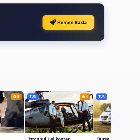
Hemen Basla
5
TUR
4
TUR
İstanbul Helikopter
Bursa Karavan Kira