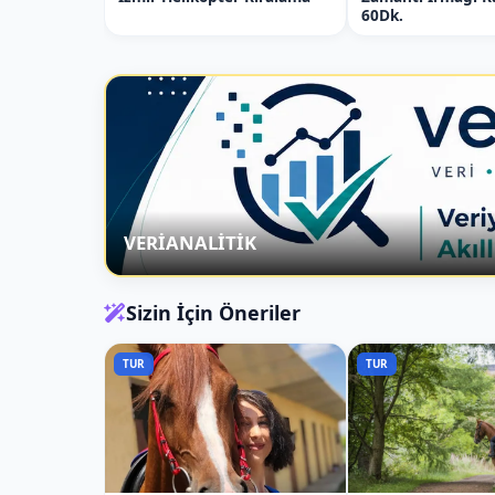
60Dk.
VERİANALİTİK
Sizin İçin Öneriler
TUR
TUR