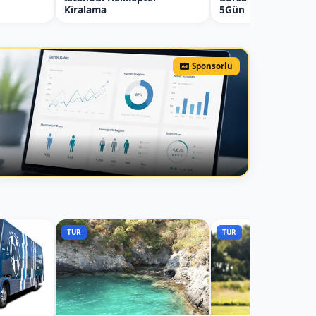
Kiralama
5Gün
Sponsorlu
TUR
TUR