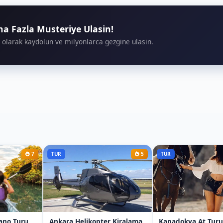
aha Fazla Musteriye Ulasin!
LİĞİ İÇİN YOL TARİFİ AL
 olarak kaydolun ve milyonlarca gezgine ulasin.
7
TUR
5
TUR
ano Turu
Ankara Helikopter Kiralama
Kapadokya At Turu