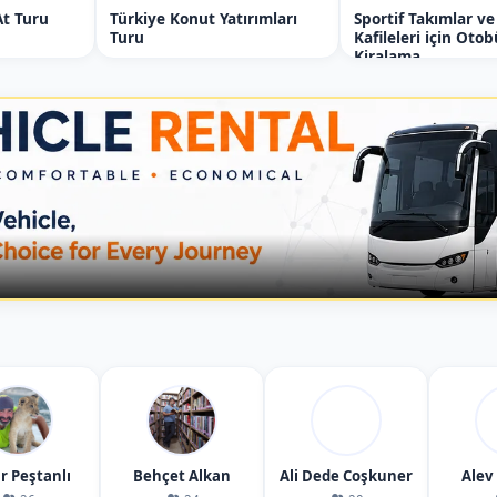
At Turu
Türkiye Konut Yatırımları
Sportif Takımlar ve
Turu
Kafileleri için Oto
Kiralama
r Peştanlı
Behçet Alkan
Ali Dede Coşkuner
Alev