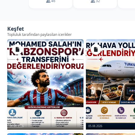
46
32
Keşfet
Topluluk tarafindan paylasilan icerikler
06.08.2026
05.08.2026