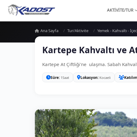
AKTİVİTE/TUR
Ana Sayfa
Tur/Aktivite
Yemek - Kahvaltı - İçe
Kartepe Kahvaltı ve A
Kartepe At Çiftliği'ne ulaşma. Sabah Kahvalt
Süre
Lokasyon
Katılı
1Saat
Kocaeli