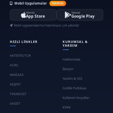
Mobil Uygulamalar
YAKINDA
Yakında
Yakında
App Store
Google Play
Mobil uygulamalarımız hazırlanıyor, çok yakında!
HIZLI LINKLER
KURUMSAL &
YARDIM
AKTİVİTE/TUR
Hakkımızda
KURS
İletişim
MAĞAZA
Yardım & SSS
KEŞFET
Gizlilik Politikası
TVKADOST
Kullanım Koşulları
XASIST
KVKK