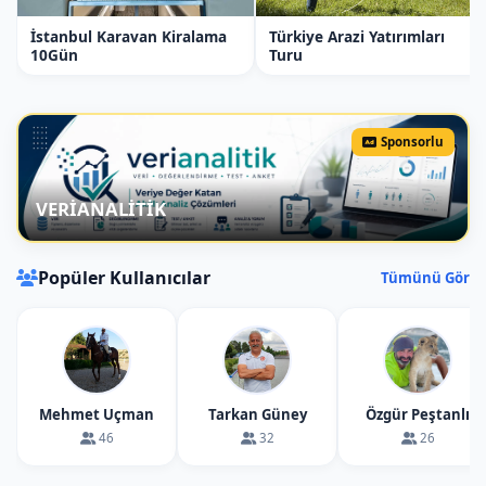
İstanbul Karavan Kiralama
Türkiye Arazi Yatırımları
10Gün
Turu
Sponsorlu
VERİANALİTİK
Popüler Kullanıcılar
Tümünü Gör
Mehmet Uçman
Tarkan Güney
Özgür Peştanlı
46
32
26