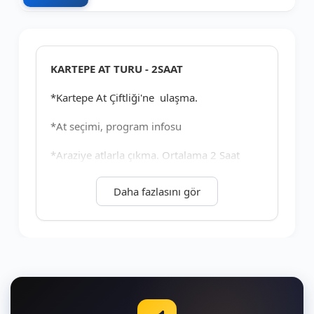
+3
KARTEPE AT TURU - 2SAAT
*Kartepe At Çiftliği'ne ulaşma.
*At seçimi, program infosu
*Araziye atlarla çıkma. Ortalama 2 Saat
sürecek biniş.
Daha fazlasını gör
*Samandağ orman yollarında at binme.
*Dönüş.
At Turu: Çocuklar için manej turu, yetişkinler
için
arazi binişi. Kartepe Orman yolları
#kartepe-at-turu #kartepe-horseback-riding-tour