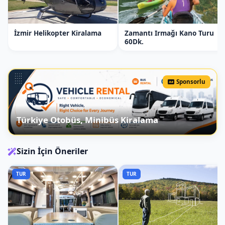
*Programda, tur seyir hızına göre 10-20
DK. +- geç/erken dönüşler olabilir. Aktivite
İzmir Helikopter Kiralama
Zamantı Irmağı Kano Turu
60Dk.
sağlayıcı bu erken veya geç dönüşlerden
sorumlu tutulamaz.
#kartepe-at-turu #kartepe-horseback-riding-tour
Sponsorlu
#equestrian-tour #horse-riding #horses #horse-
riding-kocaeli #turkey-horseback-riding #turkey-
equestrian-tours #turkey #kartepe #kocaeli #istanbul
Türkiye Otobüs, Minibüs Kiralama
#at-turu
Sizin İçin Öneriler
KARTEPE AT ÇİFTLİĞİ İÇİN YOL TARİFİ AL
TUR
TUR