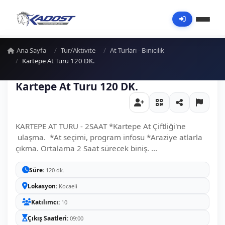
Ana Sayfa
Tur/Aktivite
At Turları - Binicilik
Kartepe At Turu 120 DK.
Kartepe At Turu 120 DK.
KARTEPE AT TURU - 2SAAT *Kartepe At Çiftliği'ne
ulaşma. *At seçimi, program infosu *Araziye atlarla
çıkma. Ortalama 2 Saat sürecek biniş. ...
Süre
120 dk.
Lokasyon
Kocaeli
Katılımcı
10
Çıkış Saatleri
09:00