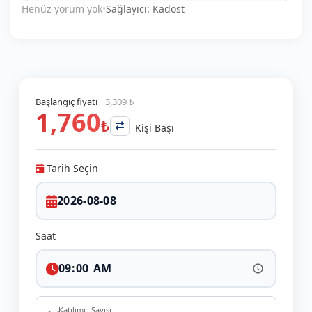
Henüz yorum yok
•
Sağlayıcı: Kadost
Başlangıç fiyatı
3,309 ₺
1,760
₺
Kişi Başı
Tarih Seçin
Saat
Katılımcı Sayısı