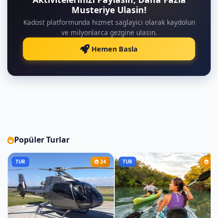
Musteriye Ulasin!
Kadost platformunda hizmet saglayici olarak kaydolun
ve milyonlarca gezgine ulasin.
Hemen Basla
Popüler Turlar
TUR
24
TUR
7