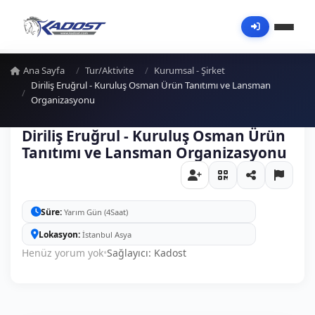
Ana Sayfa
Tur/Aktivite
Kurumsal - Şirket
Diriliş Eruğrul - Kuruluş Osman Ürün Tanıtımı ve Lansman
Organizasyonu
Diriliş Eruğrul - Kuruluş Osman Ürün
Tanıtımı ve Lansman Organizasyonu
Süre
Yarım Gün (4Saat)
Lokasyon
İstanbul Asya
Henüz yorum yok
•
Sağlayıcı: Kadost