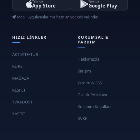
Yakında
Yakında
App Store
Google Play
Mobil uygulamalarımız hazırlanıyor, çok yakında!
HIZLI LINKLER
KURUMSAL &
YARDIM
AKTİVİTE/TUR
Hakkımızda
KURS
İletişim
MAĞAZA
Yardım & SSS
KEŞFET
Gizlilik Politikası
TVKADOST
Kullanım Koşulları
XASIST
KVKK