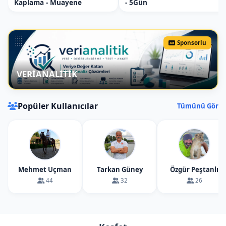
Kaplama - Muayene
- 5Gün
Sponsorlu
VERİANALİTİK
Popüler Kullanıcılar
Tümünü Gör
Mehmet Uçman
Tarkan Güney
Özgür Peştanlı
44
32
26