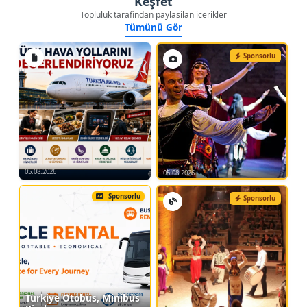
Keşfet
Topluluk tarafindan paylasilan icerikler
Tümünü Gör
Sponsorlu
05.08.2026
05.08.2026
Sponsorlu
Sponsorlu
Türkiye Otobüs, Minibüs