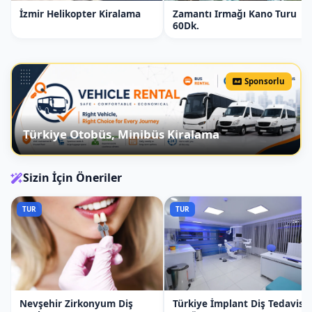
İzmir Helikopter Kiralama
Zamantı Irmağı Kano Turu
60Dk.
Sponsorlu
Türkiye Otobüs, Minibüs Kiralama
Sizin İçin Öneriler
TUR
TUR
Nevşehir Zirkonyum Diş
Türkiye İmplant Diş Tedavisi