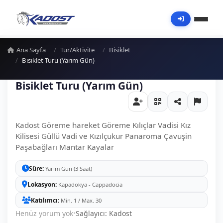
Ana Sayfa
Tur/Aktivite
Bisiklet
Bisiklet Turu (Yarım Gün)
Bisiklet Turu (Yarım Gün)
Kadost Göreme hareket Göreme Kılıçlar Vadisi Kız
Kilisesi Güllü Vadi ve Kızılçukur Panaroma Çavuşin
Paşabağları Mantar Kayalar
Süre
Yarım Gün (3 Saat)
Lokasyon
Kapadokya - Cappadocia
Katılımcı
Min. 1 / Max. 30
Henüz yorum yok
•
Sağlayıcı: Kadost