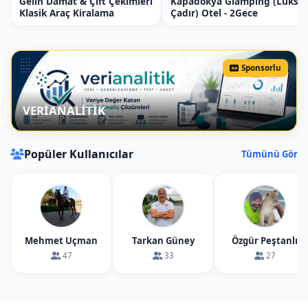
Gelin Damat & Çift Çekimleri
Kapadokya Glamping (Lüks
Klasik Araç Kiralama
Çadır) Otel - 2Gece
Sponsorlu
VERİANALİTİK
Popüler Kullanıcılar
Tümünü Gör
Mehmet Uçman
Tarkan Güney
Özgür Peştanlı
47
33
27