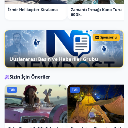
İzmir Helikopter Kiralama
Zamantı Irmağı Kano Turu
60Dk.
Sponsorlu
Uuslararası Basın ve Haberiler Grubu
Sizin İçin Öneriler
TUR
TUR