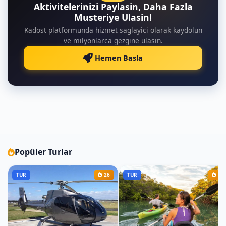
Aktivitelerinizi Paylasin, Daha Fazla
Musteriye Ulasin!
Kadost platformunda hizmet saglayici olarak kaydolun
ve milyonlarca gezgine ulasin.
Hemen Basla
Popüler Turlar
TUR
26
TUR
7