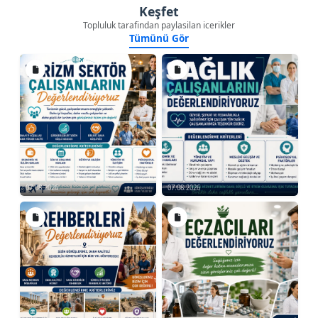
Keşfet
Topluluk tarafindan paylasilan icerikler
Tümünü Gör
07.08.2026
07.08.2026