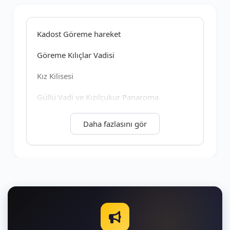
Kadost Göreme hareket
Göreme Kılıçlar Vadisi
Kız Kilisesi
Güllü Vadi ve Kızılçukur Panaroma
Çavuşin
Daha fazlasını gör
Paşabağları
Mantar Kayalar