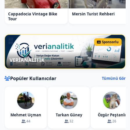
Cappadocia Vintage Bike
Mersin Turist Rehberi
Tour
Sponsorlu
VERİANALİTİK
Popüler Kullanıcılar
Tümünü Gör
Mehmet Uçman
Tarkan Güney
Özgür Peştanlı
44
32
26