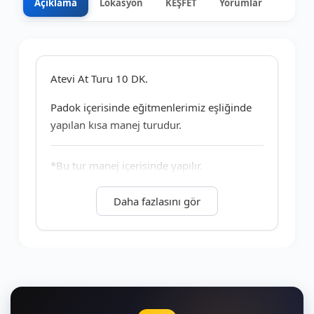
Açıklama
Lokasyon
KEŞFET
Yorumlar
0
+2
Atevi At Turu 10 DK.
Padok içerisinde eğitmenlerimiz eşliğinde
yapılan kısa manej turudur.
*Bu tur manej içerisinde yapılır.
*Çocuk grupları veya toplu organizasyonlar
Daha fazlasını gör
için uygundur.