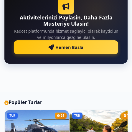
Aktivitelerinizi Paylasin, Daha Fazla
Musteriye Ulasin!
Kadost platformunda hizmet saglayici olarak kaydolun
ve milyonlarca gezgine ulasin.
Hemen Basla
Popüler Turlar
TUR
24
TUR
7