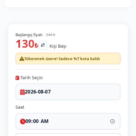
Başlangıç fiyatı
244 ₺
130
₺
Kişi Başı
Tükenmek üzere! Sadece %7 kota kaldı
Tarih Seçin
Saat