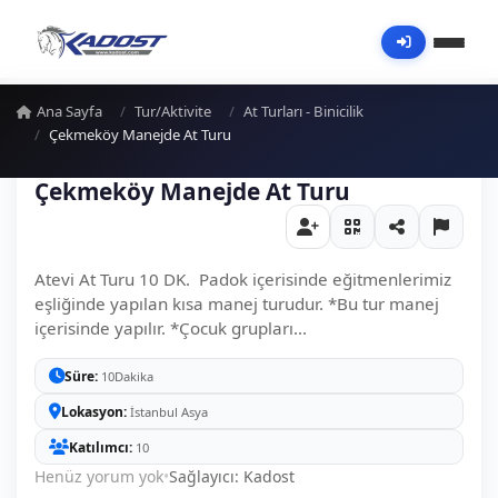
Ana Sayfa
Tur/Aktivite
At Turları - Binicilik
Çekmeköy Manejde At Turu
Çekmeköy Manejde At Turu
Atevi At Turu 10 DK. Padok içerisinde eğitmenlerimiz
eşliğinde yapılan kısa manej turudur. *Bu tur manej
içerisinde yapılır. *Çocuk grupları...
Süre
10Dakika
Lokasyon
İstanbul Asya
Katılımcı
10
Henüz yorum yok
•
Sağlayıcı: Kadost