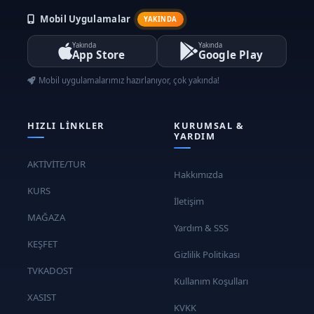
Mobil Uygulamalar
YAKINDA
Yakında
Yakında
App Store
Google Play
Mobil uygulamalarımız hazırlanıyor, çok yakında!
HIZLI LINKLER
KURUMSAL &
YARDIM
AKTİVİTE/TUR
Hakkımızda
KURS
İletişim
MAĞAZA
Yardım & SSS
KEŞFET
Gizlilik Politikası
TVKADOST
Kullanım Koşulları
XASIST
KVKK