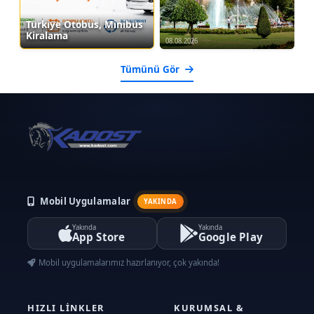
Türkiye Otobüs, Minibüs
Kiralama
08.08.2026
Tümünü Gör
Mobil Uygulamalar
YAKINDA
Yakında
Yakında
App Store
Google Play
Mobil uygulamalarımız hazırlanıyor, çok yakında!
HIZLI LINKLER
KURUMSAL &