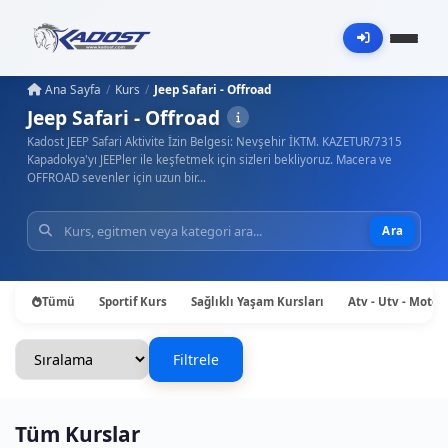
Ana Sayfa
Kurs
Jeep Safari - Offroad
Jeep Safari - Offroad
Kadost JEEP Safari Aktivite İzin Belgesi: Nevşehir İKTM. KAZETUR/7315
Kapadokya'yı JEEPler ile keşfetmek için sizleri bekliyoruz. Macera ve
OFFROAD sevenler için uzun bir…
Ara
Tümü
Sportif Kurs
Sağlıklı Yaşam Kursları
Atv - Utv - Motos
Filtrele
Tüm Kurslar