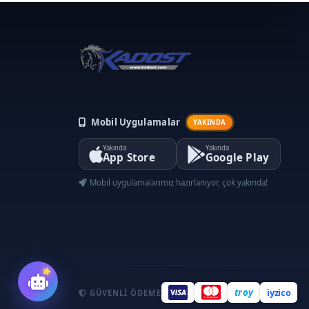
Mobil Uygulamalar
YAKINDA
Yakında
Yakında
App Store
Google Play
Mobil uygulamalarımız hazırlanıyor, çok yakında!
troy
iyzico
GÜVENLI ÖDEME