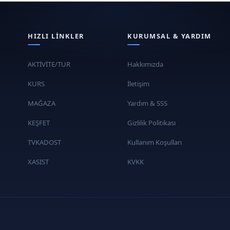
HIZLI LINKLER
KURUMSAL & YARDIM
AKTİVİTE/TUR
Hakkımızda
KURS
İletişim
MAĞAZA
Yardım & SSS
KEŞFET
Gizlilik Politikası
TVKADOST
Kullanım Koşulları
XASIST
KVKK