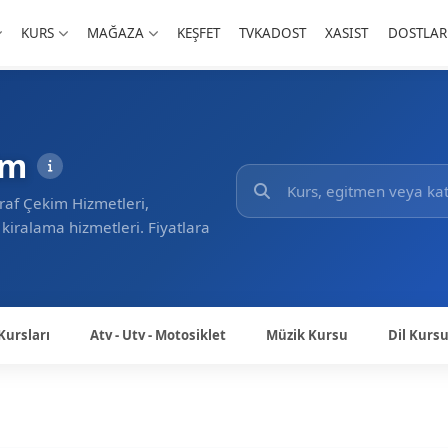
KURS
MAĞAZA
KEŞFET
TVKADOST
XASIST
DOSTLAR
im
raf Çekim Hizmetleri,
 kiralama hizmetleri. Fiyatlara
Kursları
Atv - Utv - Motosiklet
Müzik Kursu
Dil Kurs