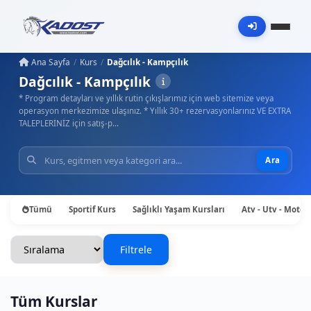
Ana Sayfa
Kurs
Dağcılık - Kampçılık
Dağcılık - Kampçılık
* Program detayları ve yıllık rutin çıkışlarımız için web sitemize veya
operasyon merkezimize ulaşınız. * Yıllık 30+ rezervasyonlarınız VE EXTRA
TALEPLERİNİZ için satış-p…
Ara
Tümü
Sportif Kurs
Sağlıklı Yaşam Kursları
Atv - Utv - Motos
Filtrele
Tüm Kurslar