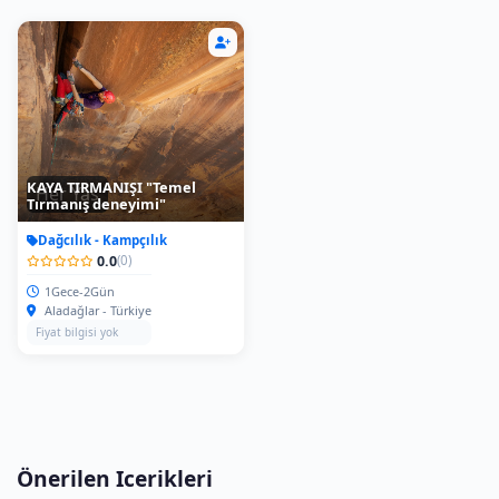
KAYA TIRMANIŞI "Temel
Her Yas
Tırmanış deneyimi"
Dağcılık - Kampçılık
0.0
(0)
1Gece-2Gün
Aladağlar - Türkiye
Fiyat bilgisi yok
Önerilen Icerikleri