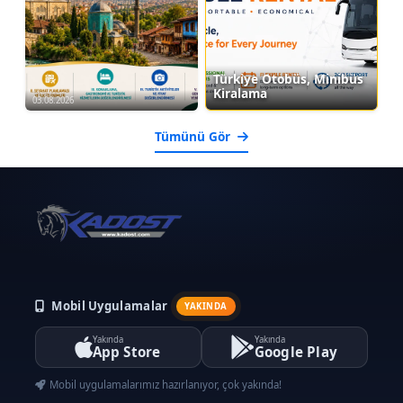
Türkiye Otobüs, Minibüs
Kiralama
03.08.2026
Tümünü Gör
Mobil Uygulamalar
YAKINDA
Yakında
Yakında
App Store
Google Play
Mobil uygulamalarımız hazırlanıyor, çok yakında!