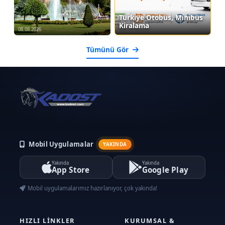
Türkiye Otobüs, Minibüs
Kiralama
08.08.2026
Tümünü Gör
Mobil Uygulamalar
YAKINDA
Yakında
Yakında
App Store
Google Play
Mobil uygulamalarımız hazırlanıyor, çok yakında!
HIZLI LINKLER
KURUMSAL &