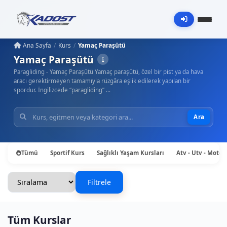
Ana Sayfa
Kurs
Yamaç Paraşütü
Yamaç Paraşütü
Paragliding - Yamaç Paraşütü Yamaç paraşütü, özel bir pist ya da hava
aracı gerektirmeyen tamamıyla rüzgâra eşlik edilerek yapılan bir
spordur. İngilizcede “paragliding” …
Ara
Tümü
Sportif Kurs
Sağlıklı Yaşam Kursları
Atv - Utv - Motos
Filtrele
Tüm Kurslar