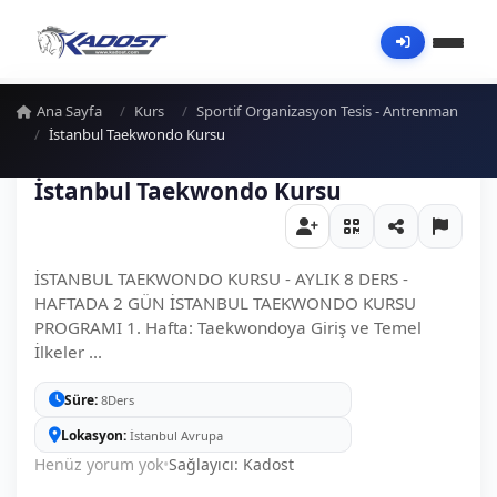
Ana Sayfa
Kurs
Sportif Organizasyon Tesis - Antrenman
İstanbul Taekwondo Kursu
İstanbul Taekwondo Kursu
İSTANBUL TAEKWONDO KURSU - AYLIK 8 DERS -
HAFTADA 2 GÜN İSTANBUL TAEKWONDO KURSU
PROGRAMI 1. Hafta: Taekwondoya Giriş ve Temel
İlkeler ...
Süre
8Ders
Lokasyon
İstanbul Avrupa
Henüz yorum yok
•
Sağlayıcı: Kadost