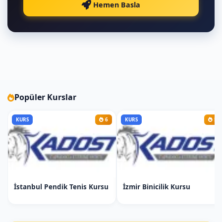
2. Hafta İstanbul Taekwondo Kursu:
Hemen Basla
Taekwondonun Temel Teknikleri ve
Duruşlar
Temel Taekwondo Müsabaka Vuruş
Teknikleri:
Ap Chagi (Front Kick)
: Düz öne
tekme.
Popüler Kurslar
Dollyo Chagi (Roundhouse Kick)
:
Dairesel tekme.
KURS
6
KURS
5
Yop Chagi (Side Kick)
: Yan tekme.
Dwit Chagi (Back Kick)
: Geriye
tekme.
Naeryo Chagi (Axe Kick)
: Yukarıdan
aşağıya tekme.
İstanbul Pendik Tenis Kursu
İzmir Binicilik Kursu
Palkup Chigi (Elbow Strike)
: Dirsek
darbesi.
Jireugi (Punch)
: Yumruk vuruşu.