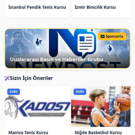
Jireugi (Punch)
: Yumruk vuruşu.
İstanbul Pendik Tenis Kursu
İzmir Binicilik Kursu
Temel Bloklama Teknikleri:
Arae Makgi (Low Block)
: Alt blok.
Momtong Makgi (Middle
Sponsorlu
Block)
: Orta blok.
Eolgul Makgi (High Block)
:
Uuslararası Basın ve Haberiler Grubu
Yüksek blok.
An Makgi (Inside Block)
: İçten
dışa blok.
Sizin İçin Öneriler
Bakkat Makgi (Outside Block)
:
Dıştan içe blok.
KURS
KURS
Temel Durus (Stances):
Juchum Seogi (Horse-Riding
Stance)
: At binme duruşu.
Ap Seogi (Walking Stance)
:
Yürüyüş duruşu.
Manisa Tenis Kursu
Niğde Basketbol Kursu