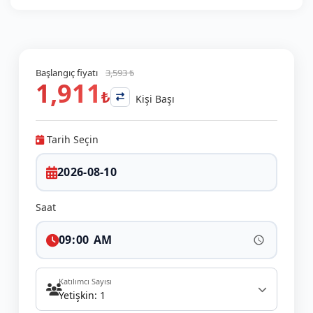
Başlangıç fiyatı
3,593 ₺
1,911
₺
Kişi Başı
Tarih Seçin
Saat
Katılımcı Sayısı
Yetişkin: 1