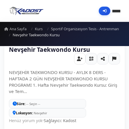
Ana Sayfa
Kurs
Sportif Organizasyon Tesis - Antrenman
Nevşehir Taekwondo Kursu
Nevşehir Taekwondo Kursu
NEVŞEHİR TAEKWONDO KURSU - AYLIK 8 DERS -
HAFTADA 2 GÜN NEVŞEHİR TAEKWONDO KURSU
PROGRAMI 1. Hafta Nevşehir Taekwondo Kursu: Giriş
ve Tem...
Süre
-- Seçin --
Lokasyon
Nevşehir
Henüz yorum yok
•
Sağlayıcı: Kadost