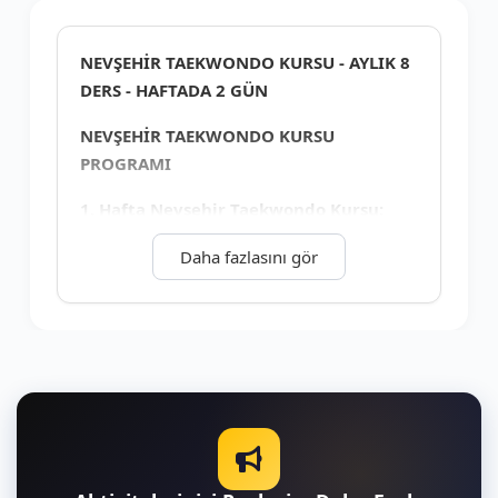
+4
NEVŞEHİR TAEKWONDO KURSU - AYLIK 8
DERS - HAFTADA 2 GÜN
NEVŞEHİR
TAEKWONDO KURSU
PROGRAMI
1. Hafta
Nevşehir Taekwondo Kursu
:
Giriş ve Temel İlkeler
Daha fazlasını gör
Taekwondo Tanışma ve Isınma
Egzersizleri
Katılımcıların tanıtılması
Taekwondo ısınma hareketleri ve
esneme teknikleri
Taekwondo Temel Bilgileri
Taekwondo'nun tanımı ve tarihçesi