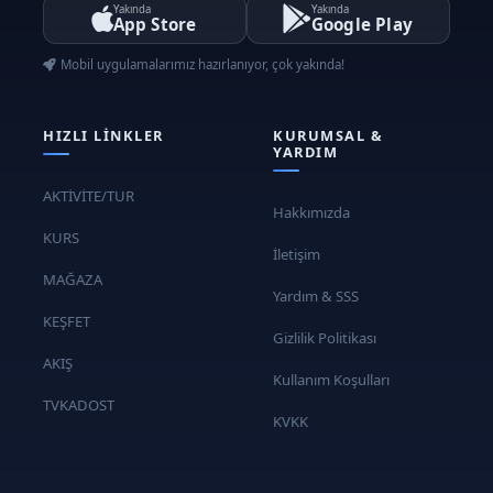
Yakında
Yakında
App Store
Google Play
Kol ve bacak kaslarını güçlendirme
egzersizleri
Mobil uygulamalarımız hazırlanıyor, çok yakında!
Vücut ağırlığı ile yapılan
taekwondo çalışmaları
HIZLI LINKLER
KURUMSAL &
YARDIM
4. Hafta
Nevşehir Taekwondo Kursu
:
Savunma Teknikleri
AKTİVİTE/TUR
Hakkımızda
Temel Savunma Teknikleri
KURS
İletişim
Bloklama ve savunma hareketleri
MAĞAZA
Yardım & SSS
Savunma pozisyonları ve
KEŞFET
uygulamaları
Gizlilik Politikası
Taekwondo İleri Savunma
AKIŞ
Kullanım Koşulları
Teknikleri
TVKADOST
KVKK
İleri düzey savunma
kombinasyonları
Savunma ve karşı saldırı stratejileri