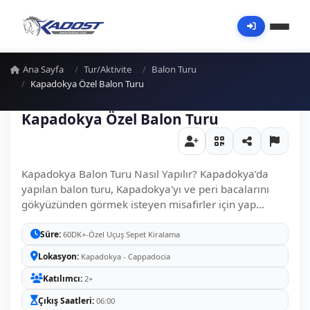
Ana Sayfa
Tur/Aktivite
Balon Turu
Kapadokya Özel Balon Turu
Kapadokya Özel Balon Turu
Kapadokya Balon Turu Nasıl Yapılır? Kapadokya’da
yapılan balon turu, Kapadokya'yı ve peri bacalarını
gökyüzünden görmek isteyen misafirler için yap...
Süre
60DK+-Özel Uçuş Sepet Kiralama
Lokasyon
Kapadokya - Cappadocia
Katılımcı
2+
Çıkış Saatleri
06:00