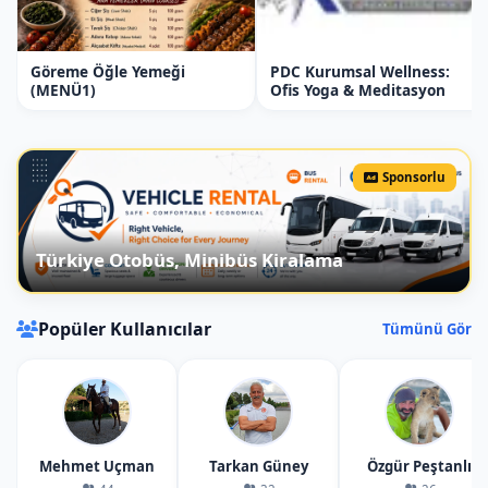
ile dikkat çeker.
Aşk Vadisi
: Romantik bir atmosfere
Göreme Öğle Yemeği
PDC Kurumsal Wellness:
sahip olan Aşk Vadisi, çiftlerin sıklıkla
(MENÜ1)
Ofis Yoga & Meditasyon
ziyaret ettiği bir yerdir. Balon turu
sırasında bu vadinin eşsiz manzarası
görülmeye değerdir.
Sponsorlu
Göreme
: Kapadokya’nın kalbi olarak
bilinen Göreme, peribacaları ve tarihi
yapıları ile ünlüdür. Göreme Açık Hava
Türkiye Otobüs, Minibüs Kiralama
Müzesi, bölgenin en önemli turistik
yerlerinden biridir.
Popüler Kullanıcılar
Tümünü Gör
Kapadokya Balon Turu Ne Zaman
Başlıyor?
Kapadokya balon turları genellikle sabah
saatlerinde başlar. Tur için genelde sabah
Mehmet Uçman
Tarkan Güney
Özgür Peştanlı
4.30'da hazırlıklar başlar. Hava durumuna