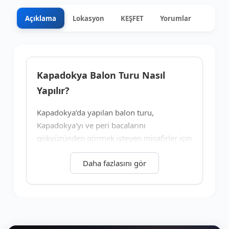
Açıklama
Lokasyon
KEŞFET
Yorumlar
0
+9
Kapadokya Balon Turu Nasıl
Yapılır?
Kapadokya’da yapılan balon turu,
Kapadokya'yı ve peri bacalarını
gökyüzünden görmek isteyen misafirler için
yapılmaktadır. Kapadokya Balon Turlarında
Daha fazlasını gör
aynı zamanda birçok doğal ve tarihi alan ile
Kapadokya Vadilerini görme fırsatı
bulunmaktadır. Bu tur Kapadokya’nın eşsiz
manzarası üzerinde yapılır.
Kapadokya ve Kapadokya Balon Turizmi