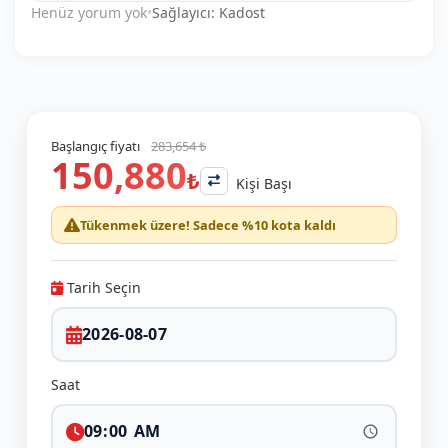
Henüz yorum yok
•
Sağlayıcı: Kadost
Başlangıç fiyatı
283,654 ₺
150,880
₺
Kişi Başı
Tükenmek üzere! Sadece %10 kota kaldı
Tarih Seçin
Saat