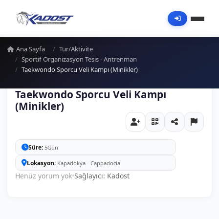
Ana Sayfa
Tur/Aktivite
Sportif Organizasyon Tesis - Antrenman
Taekwondo Sporcu Veli Kampı (Minikler)
Taekwondo Sporcu Veli Kampı
(Minikler)
Süre
5Gün
Lokasyon
Kapadokya - Cappadocia
Henüz yorum yok
•
Sağlayıcı: Kadost