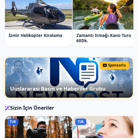
İzmir Helikopter Kiralama
Zamantı Irmağı Kano Turu
60Dk.
Sponsorlu
Uuslararası Basın ve Haberiler Grubu
Sizin İçin Öneriler
TUR
TUR