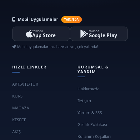
Mobil Uygulamalar
YAKINDA
Yakında
Yakında
App Store
Google Play
Mobil uygulamalarımız hazırlanıyor, çok yakında!
HIZLI LINKLER
KURUMSAL &
YARDIM
AKTİVİTE/TUR
Hakkımızda
KURS
İletişim
MAĞAZA
Yardım & SSS
KEŞFET
Gizlilik Politikası
AKIŞ
Kullanım Koşulları