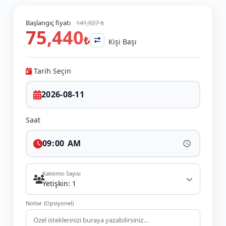
Başlangıç fiyatı
141,827 ₺
75,440
₺
Kişi Başı
Tarih Seçin
Saat
Katılımcı Sayısı
Yetişkin: 1
Notlar (Opsiyonel)