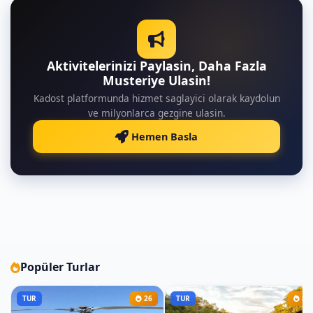
Aktivitelerinizi Paylasin, Daha Fazla
Musteriye Ulasin!
Kadost platformunda hizmet saglayici olarak kaydolun
ve milyonlarca gezgine ulasin.
Hemen Basla
Popüler Turlar
TUR
26
TUR
8