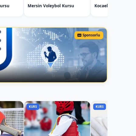
Kursu
Mersin Voleybol Kursu
Kocaeli Judo Kursu
Sponsorlu
KURS
KURS