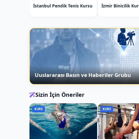
İstanbul Pendik Tenis Kursu
İzmir Binicilik Ku
BU KURSA ALTERNATİF DİĞER İSTAN
Esenyurt Taekwondo Kursu
Küçükçekmece Taekwondo Kursu
Bağcılar Taekwondo Kursu
Bahçelievler Taekwondo Kursu
Sultangazi Taekwondo Kursu
Başakşehir Taekwondo Kursu
Gaziosmanpaşa Taekwondo Kursu
Avcılar Taekwondo Kursu
Uuslararası Basın ve Haberiler Grubu
Beylikdüzü Taekwondo Kursu
Esenler Taekwondo Kursu
Sizin İçin Öneriler
Bütün İstanbul Taekwondo Kurslarını GÖR
Bütün İstanbul Taekwondo Kurslarını GÖR
KURS
KURS
Temel Taekwondo Kursu Hakkında Bil
Temel Taekwondo Eğitimi, özellikle çocukla
destekleyen, savunma, güç, denge ve koo