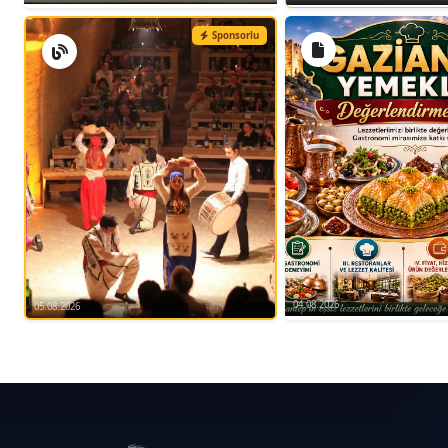
Koordinasyon Egzersizleri: Hızlı vuruşlar, 
Sponsorlu
Güç ve Esneklik Hareketleri: Kol ve bacak 
hareketler.
Temel Taekwondo Hareketleri: Temel vuruşl
İstanbul Şişli Taekwondo Kurslarımız
Taekwondo eğitimi sırasında güvenlik çok
teknikleri kullanmalarını sağlar ve yarala
Taekwondo minderleri, güvenlik ekipmanl
sağlanır.
Taekwondonun Faydaları
04.08.2026
05.08.2026
Fiziksel Sağlığa Faydaları: Genel vücut
Esneklik Gelişimine Faydaları: Vücudun
Güç ve Dayanıklılığa Faydaları: Kasları 
Özgüvene Faydaları: Çocukların kendin
Disiplin ve Özdisipline Katkıları: Çal