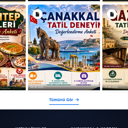
yer değiştirme teknikleri.
kaslarını güçlendiren ve esnekliği artıran
ar, bloklar, tekmeler.
daki Güvenlik ve Önlemler
 önemlidir. Eğitmenler, öğrencilerin doğru
nmaları önlemek için gerekli önlemleri alır.
arı ve doğru yönlendirme ile güvenli bir ortam
04.08.2026
03.08.2026
 sağlığını ve dayanıklılığını artırır.
Tümünü Gör
 esnekliğini ve hareket kabiliyetini artırır.
güçlendirir ve fiziksel dayanıklılığı artırır.
e güvenini ve sosyal becerilerini geliştirir.
ışma disiplini ve öz motivasyon kazandırır.