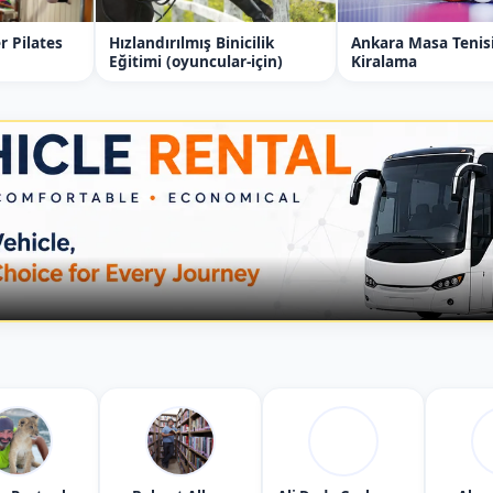
 taekwondo eğitimi hakkında detaylı bilgiler:
r Pilates
Hızlandırılmış Binicilik
Ankara Masa Tenis
Eğitimi (oyuncular-için)
Kiralama
 ve koordinasyonunu geliştirmeye yönelik
izler bütünüdür. Kore kökenli bir savaş sanatı olan
ekniklerini içerir ve günümüzde hem rekreatif
ır.
macı
ocukların kas gelişimini desteklemek,
el sağlıklarını iyileştirmek.
ocukların motor becerilerini, denge ve
n özgüvenini artırmak ve disiplinli bir çalışma
akım çalışmasını ve sosyal etkileşimi teşvik etmek.
itim İçeriği ve Programı