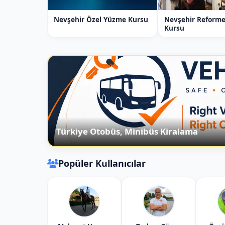
yardımcı olan bir spor dalıdır. İşte temel
Nevşehir Özel Yüzme Kursu
Nevşehir Reforme
Kursu
Taekwondo Nedir?
Taekwondo, bedenin güç, esneklik, denge
yapılan bir dizi fiziksel hareket ve egzers
Taekwondo, hem savunma hem de saldırı t
hem de rekabetçi seviyelerde yapılmaktad
İstanbul Şişli Taekwondo Kursunun A
Taekwondo ve Fiziksel Gelişim
: Ç
Türkiye Otobüs, Minibüs Kiralama
esnekliklerini artırmak ve genel fiziks
Taekwondo ve Motor Beceriler
: Ç
koordinasyonlarını geliştirmek.
Popüler Kullanıcılar
Taekwondo ve Özgüven
: Çocukları
alışkanlığı kazanmalarını sağlamak.
Taekwondo ve Sosyal Beceriler
: T
İstanbul Şişli Taekwondo Kursunun Eğ