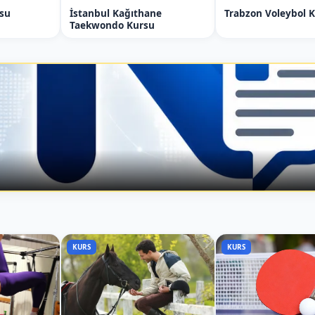
rsu
İstanbul Kağıthane
Trabzon Voleybol 
BUL TAEKWONDO KURSLARIMIZ
Taekwondo Kursu
 (Avrupa Yakası)
 (Anadolu Yakası)
KURS
KURS
giler
r ve gençler için fiziksel gelişimlerini
rdinasyon gibi önemli becerileri kazanmalarına