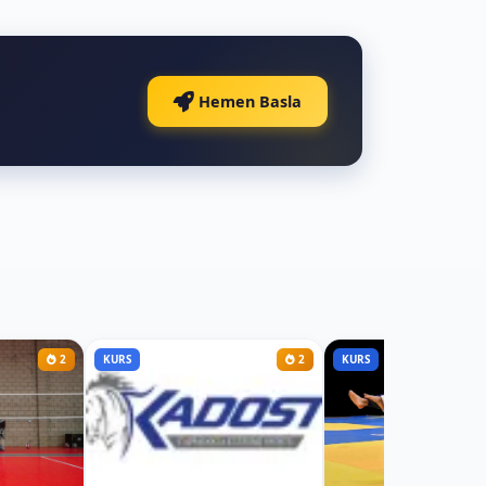
Hemen Basla
2
KURS
2
KURS