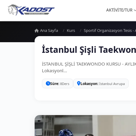
AKTİVİTE/TUR
Ana Sayfa
Kurs
Sportif Organizasyon Tesis 
İstanbul Şişli Taekwo
İSTANBUL ŞİŞLİ TAEKWONDO KURSU - AYLIK 8
Lokasyonl...
Süre
Lokasyon
8Ders
İstanbul Avrupa