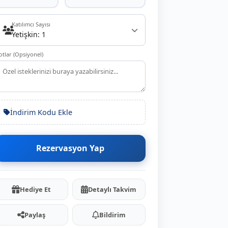
Katılımcı Sayısı
Yetişkin: 1
otlar (Opsiyonel)
İndirim Kodu Ekle
Rezervasyon Yap
Hediye Et
Detaylı Takvim
Paylaş
Bildirim