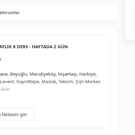
Yorumlar
0
YLIK 8 DERS - HAFTADA 2 GÜN
u
hane, Beyoğlu, Mecidiyeköy, Nişantaşı, Harbiye,
Levent, Gayrettepe, Maslak, Taksim, Şişli Merkez
2 Gün
 fazlasını gör