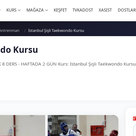
KURS
MAĞAZA
KEŞFET
TVKADOST
XASIST
DOSTLAR
- Antrenman
İstanbul Şişli Taekwondo Kursu
ndo Kursu
 DERS - HAFTADA 2 GÜN Kurs: İstanbul Şişli Taekwondo Kursu 