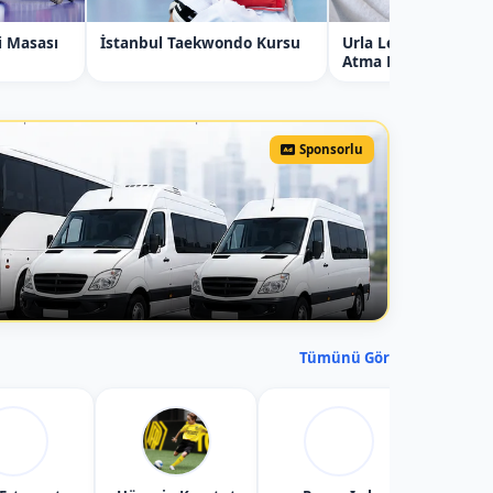
i Masası
İstanbul Taekwondo Kursu
Urla Lenf Drenaj, 
Atma Masajı (1'Sean
Sponsorlu
Tümünü Gör