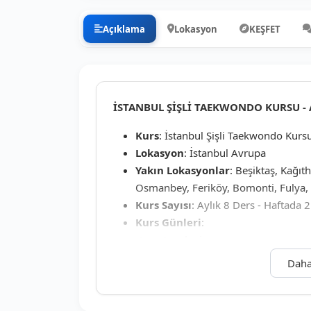
Açıklama
Lokasyon
KEŞFET
İSTANBUL ŞİŞLİ TAEKWONDO KURSU - A
Kurs
: İstanbul Şişli Taekwondo Kurs
Lokasyon
: İstanbul Avrupa
Yakın Lokasyonlar
: Beşiktaş, Kağıt
Osmanbey, Feriköy, Bomonti, Fulya, 
Kurs Sayısı
: Aylık 8 Ders - Haftada 
Kurs Günleri
:
Kurs Saatleri
:
Kurs Süresi
: 60 Dakika
Daha
Katılım
: Grup Taekwondo Dersi
Yaş Grupları
: 4+ Yaş
Kursların Yapıldığı Yer
: İstanbul