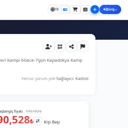
Giriş
TR
teleri Kampı 6Gece-7gün Kapadokya Kamp
Henüz yorum yok
•
Sağlayıcı: Kadost
aşlangıç fiyatı
170,193 ₺
90,528
₺
Kişi Başı