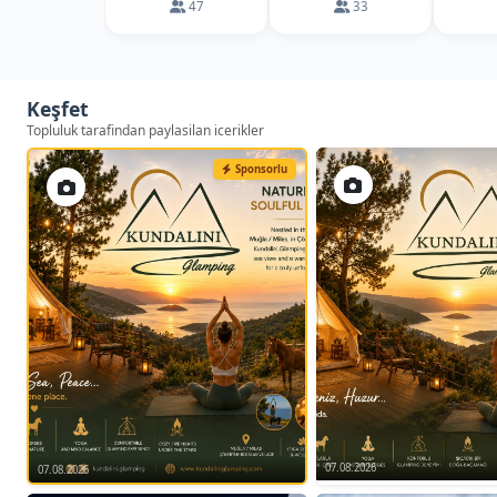
47
33
Keşfet
Topluluk tarafindan paylasilan icerikler
Sponsorlu
07.08.2026
07.08.2026