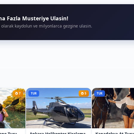
aha Fazla Musteriye Ulasin!
 olarak kaydolun ve milyonlarca gezgine ulasin.
7
TUR
5
TUR
ano Turu
Ankara Helikopter Kiralama
Kapadokya At Turu