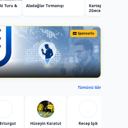
t Turu &
Aladağlar Tırmanışı
Kartepe Bungalov Tat
2Gece
Sponsorlu
Tümünü Gör
 Erturgut
Hüseyin Karatut
Recep Işık
Tekin 