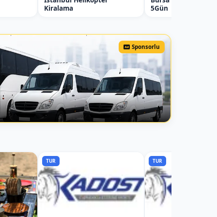
Kiralama
5Gün
Sponsorlu
TUR
TUR