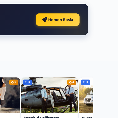
Hemen Basla
5
TUR
4
TUR
İstanbul Helikopter
Bursa Karavan Kira