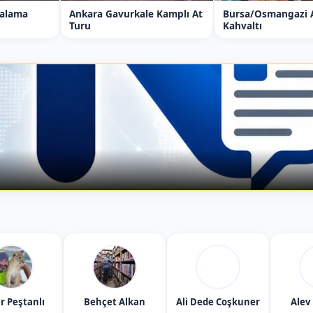
ralama
Ankara Gavurkale Kamplı At
Bursa/Osmangazi A
Turu
Kahvaltı
r Peştanlı
Behçet Alkan
Ali Dede Coşkuner
Alev