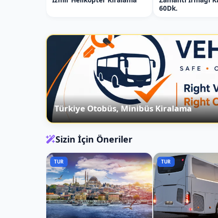
60Dk.
Türkiye Otobüs, Minibüs Kiralama
Sizin İçin Öneriler
TUR
TUR