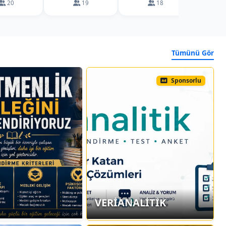
20
19
18
Tümünü Gör
Sponsorlu
VERİANALİTİK