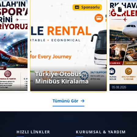
Sponsorlu
Türkiye Otobüs,
Minibüs Kiralama
05.08.2026
Tümünü Gör
HIZLI LINKLER
KURUMSAL & YARDIM