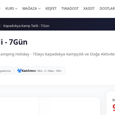
KURS
MAĞAZA
KEŞFET
TVKADOST
XASIST
DOSTLAR
Kapadokya Kamp Tatili - 7Gün
i - 7Gün
 Camping Holiday - 7Days Kapadokya Kampçılık ve Doğa Aktivi
Katılımcı
ppadocia
Min. 2 / Max. 100+
B