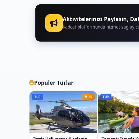
Aktivitelerinizi Paylasin, D
Kadost platformunda hizmet saglayici
Popüler Turlar
TUR
25
TUR
İzmir Helikopter Kiralama
Zamantı Irmağı K