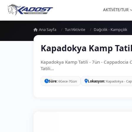
AKTİVİTE/TUR
Ana Sayfa
Tur/Aktivite
Dağcılık - Kampçılık
Kapadokya Kamp Tatil
Kapadokya Kamp Tatili - 7ün - Cappadocia
Tatili...
Süre
Lokasyon
6Gece-7Gün
Kapadokya - Ca