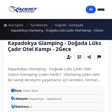
Ana Sayfa
Tur/Aktivite
Dağcılık - Kampçılık
Kapadokya Glamping - Doğada Lüks Çadır Otel Kampı - 2Gece
Kapadokya Glamping - Doğada Lüks
Çadır Otel Kampı - 2Gece
Kapadokya Glamping - Doğada Lüks Çadır Otel -
2Gece Glamping Çadırı Nedir? Glamping çadırı özel
bir kamp deneyimi yaşamanız için üretilen, normal...
Süre
2Gece-3Gün
Lokasyon
Kapadokya - Cappadocia
Katılımcı
2