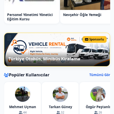
Glamping kamp güvenli
midir?
Glamping kamp bir otel odası kadar
Personel Yönetimi Yönetici
Nevşehir Öğle Yemeği
güvenlidir.
Eğitim Kursu
Glamping kamp konforlumudur?
Glamping kamp bir otel odasında
Sponsorlu
bulunamayacak derecede lüksü ve imkanı
katılımcısına sağlayabilmektedir.
Türkiye Otobüs, Minibüs Kiralama
Kapadokya'da glamping çadırları
nereye kuruyorsunuz?
Kapadokya'da
talep edilen heryere glamping kampları
Popüler Kullanıcılar
Tümünü Gör
kurabilmekteyız. Bununla birlikte peri
bacaları arasına, kızılırmak kenarına, Bozca
baraj gölünede kamp kurabilmekteyiz.
Güllü Vadi, Gomeda Vadisi, Üzengi Vadisi,
Kızılırmak Kenarı glamping kamp
Mehmet Uçman
Tarkan Güney
Özgür Peştanlı
kurduğumuz yerlerden bazılarıdır. Bununla
44
32
26