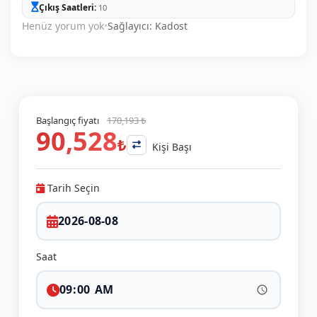
Çıkış Saatleri
10
Henüz yorum yok
•
Sağlayıcı: Kadost
Başlangıç fiyatı
170,193 ₺
90,528
₺
Kişi Başı
Tarih Seçin
Saat