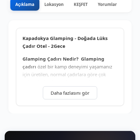
Açıklama
Lokasyon
KEŞFET
Yorumlar
0
+8
Kapadokya Glamping - Doğada Lüks
Çadır Otel - 2Gece
Glamping Çadırı Nedir?
Glamping
çadırı
özel bir kamp deneyimi yaşamanız
için üretilen, normal çadırlara göre çok
daha büyük olan ve içinde yataktan,
lavaboya, rahat oturma ünitelerine kadar
Daha fazlasını gör
pek çok konforu barındıran özel kamp
çadırlarıdır.
Glamping Kampı Nedir?
İngilizce bir
sözcük olan ve büyüleyici, cazibeli
anlamlarına gelen “glamorous” ile kamp