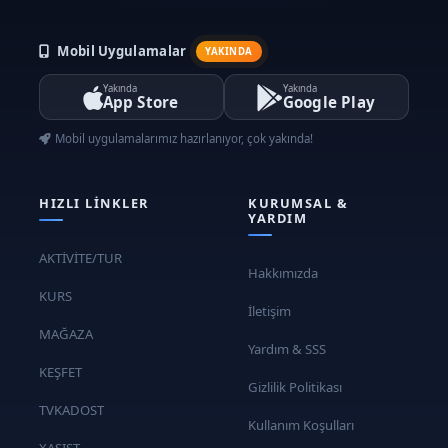
#kapadokya #glamping #kamp #tent
Mobil Uygulamalar
#luxery #cappadociaglamping
YAKINDA
#turkeyglamping #kapadokya #glamping
Yakında
Yakında
App Store
Google Play
#kamp #tent #luxery
#cappadociaglamping #turkeyglamping
Mobil uygulamalarımız hazırlanıyor, çok yakında!
#glamping-holiday #company-camps
#company-organizations #romantic-
HIZLI LINKLER
KURUMSAL &
cappadocia-camp #cappadocia-mobile-
YARDIM
hotel #event #summer-camp #youth-camp
#yaz-kampi #sirket-kampi #kurumsal-
AKTİVİTE/TUR
Hakkımızda
kamplar
KURS
İletişim
MAĞAZA
Yardım & SSS
KEŞFET
Gizlilik Politikası
TVKADOST
Kullanım Koşulları