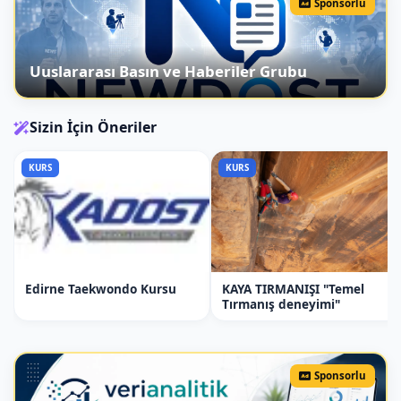
Sponsorlu
götürme, dizgin kullanımı.
Mersin Binicilik Kursu Hafta: Doğru
Oturuş ve Yönlendirme
Uuslararası Basın ve Haberiler Grubu
Doğru Oturuş:
At üzerinde doğru
oturuş teknikleri ve denge
Sizin İçin Öneriler
sağlama.
At Yönlendirme:
Atla adeta
KURS
KURS
yürüyüş ve dönüşler, atı
yönlendirme teknikleri.
Mersin Binicilik Kursu Hafta: İleri
Düzey Yönlendirme
Topuk ve Ses Yardımı:
Atı topuk
Edirne Taekwondo Kursu
KAYA TIRMANIŞI "Temel
Tırmanış deneyimi"
ve ses yardımı ile yönlendirme
teknikleri.
İstasyon Yürüyüşleri:
Atla
istasyon yürüyüşleri.
Sponsorlu
Mersin Binicilik Kursu Hafta: Pratik