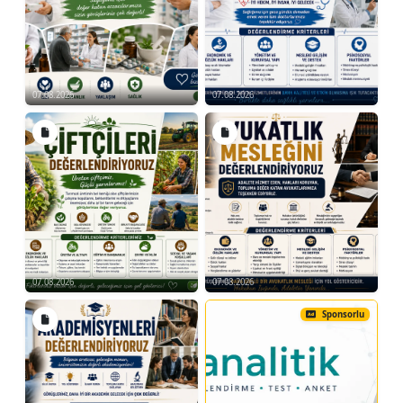
Rakip Analiz Teknikleri:
Rakip analizi yapmanın önemi
Rakibin zayıf ve güçlü yönlerini
belirleme
07.08.2026
07.08.2026
Pratik uygulamalar
Strateji Uygulamalı Mini Maçlar:
Öğrenilen stratejilerin mini maçlarda
uygulanması
Pratik uygulamalar ve geri bildirimler
-Kondisyon ve Dayanıklılık
07.08.2026
07.08.2026
Kondisyon Artırıcı Egzersizler:
Sponsorlu
Kondisyonun önemi ve temel
egzersizler
Kardiyo ve güç artırıcı çalışmalar
Pratik uygulamalar