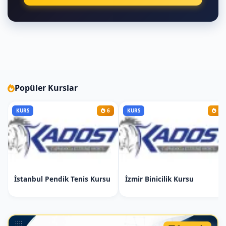
Raket Tutuş Teknikleri:
Raketin doğru şekilde tutulması
Forehand ve backhand tutuş
pozisyonları
-Forehand ve Backhand
Forehand Vuruş Teknikleri:
Popüler Kurslar
Forehand vuruşun temelleri
KURS
6
KURS
5
Doğru duruş ve ayak pozisyonları
Forehand vuruş pratiği
Ayak Hareketleri:
Kort içinde doğru hareket teknikleri
İstanbul Pendik Tenis Kursu
İzmir Binicilik Kursu
Ayak hareketlerinin forehand ve
backhand üzerindeki etkisi
Backhand Vuruş Teknikleri: