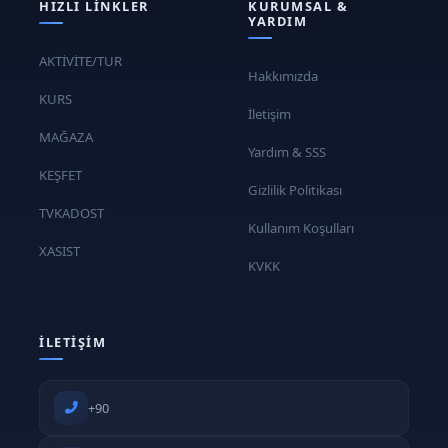
HIZLI LINKLER
KURUMSAL &
Eksik Noktaların Üzerinde Çalışma:
YARDIM
Öğrencilerin eksik yönlerine
AKTİVİTE/TUR
Hakkımızda
odaklanma
KURS
Hedeflenen geliştirme çalışmaları
İletişim
Pratik uygulamalar
MAĞAZA
Yardım & SSS
KEŞFET
Gelişim Değerlendirmeli Mini Maçlar:
Gizlilik Politikası
TVKADOST
Gelişimin test edilmesi için mini maçlar
Kullanım Koşulları
Pratik uygulamalar ve geri bildirimler
XASIST
KVKK
#istanbul-tenis-kursu -#istanbul-tennis #tenis-kursu
#istanbul-beylikduzu-tennis-course #istanbul-atasehir-
tenis-kursu #istanbul-beykoz-tennis-course #istanbul-
İLETIŞIM
sariyer-tenis-kursu #istanbul-kucukcekmece-tenis-
kursu #istanbıl-nisantasi-özel-tenis-kursu #istanbul-
+90
asya-tenis-kursu #istanbul-tenis-kulupleri #istanbul-
tenis-kortu #istanbul-tenis-dersi #istanbul-tenis-