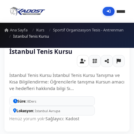
Ana Sayfa
Kurs
Sportif Organizasyon Tesis - Antrenman
İstanbul Tenis Kursu
İstanbul Tenis Kursu
İstanbul Tenis Kursu İstanbul Tenis Kursu Tanışma ve
Kısa Bilgilendirme: Öğrencilerle tanışma Kursun amacı
ve hedefleri hakkında bilgi Sı...
Süre
8Ders
Lokasyon
İstanbul Avrupa
Henüz yorum yok
•
Sağlayıcı: Kadost