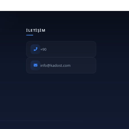
İLETIŞIM
+90
info@kadost.com