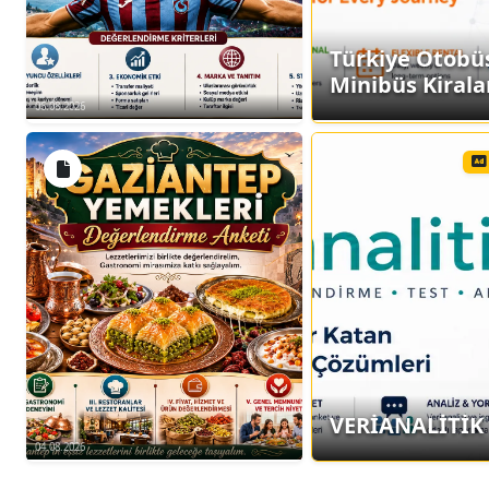
Türkiye Otobü
Minibüs Kiral
06.08.2026
VERİANALİTİK
04.08.2026