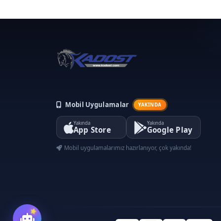
Mobil Uygulamalar
YAKINDA
Yakında
Yakında
App Store
Google Play
Mobil uygulamalarımız hazırlanıyor, çok yakında!