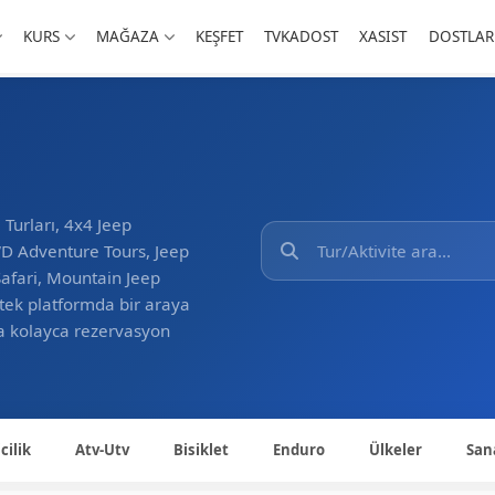
KURS
MAĞAZA
KEŞFET
TVKADOST
XASIST
DOSTLAR
Turları, 4x4 Jeep
4WD Adventure Tours, Jeep
Safari, Mountain Jeep
 tek platformda bir araya
nda kolayca rezervasyon
cilik
Atv-Utv
Bisiklet
Enduro
Ülkeler
San