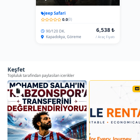
Jeep Safari
0.0
(0)
6,538 ₺
90/120 DK.
Kapadokya, Göreme
/ Araç Fiyatı
Keşfet
Topluluk tarafindan paylasilan icerikler