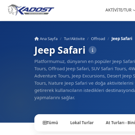
AKTİVİTE/TUR
Ana Sayfa
Tur/Aktivite
Offroad
Jeep Safari
Jeep Safari
Platformumuz, dünyanın en popüler Jeep Safari 
Tours, Offroad Jeep Safari, SUV Safari Tours, 
Adventure Tours, Jeep Excursions, Desert Jeep 
Tours, Nature Jeep Safari ve doğa aktivitelerini
getirerek kullanıcıların istedikleri destinasyo
yapmalarını sağlar.
Tümü
Lokal Turlar
At Turları - Bini