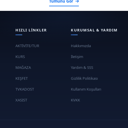
Tümünü Gör
HIZLI LINKLER
KURUMSAL & YARDIM
AKTİVİTE/TUR
Hakkımızda
KURS
İletişim
MAĞAZA
Yardım & SSS
KEŞFET
Gizlilik Politikası
TVKADOST
Kullanım Koşulları
XASIST
KVKK