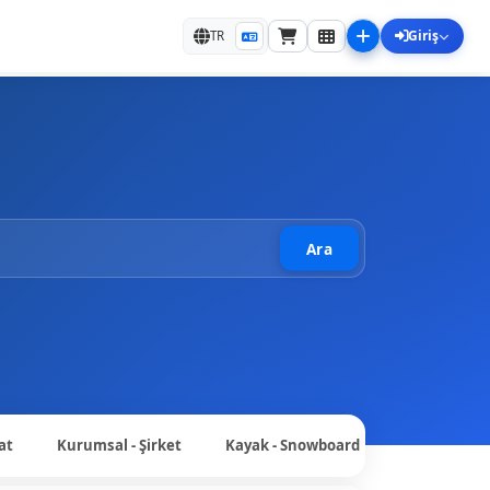
Giriş
TR
Ara
at
Kurumsal - Şirket
Kayak - Snowboard
Dağcılık - K