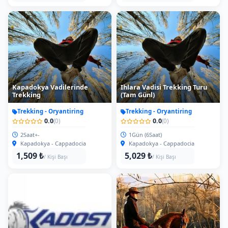
Kapadokya Oryantiring
Etkinliği 120 DK.
At+Atv Turu Öğle Yemeği
Trekking - Oryantiring
Lokal Turlar
0.0
0.0
(0)
(0)
2Saat+-
Yarım Gün (4 Saat)
Kapadokya - Cappadocia
Kapadokya - Cappadocia
905 ₺
4,023 ₺
/ Kişi Başı
/ Kişi Başı