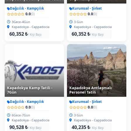
0.0
0.0
(0)
(0)
6Gece-7Gün
3 Gün
Kapadokya - Cappadocia
Kapadokya - Cappadocia
90,528 ₺
40,235 ₺
/ Kişi Başı
/ Kişi Başı
Kapadokya Vadilerinde
Ihlara Vadisi Trekking Turu
Trekking
(Tam Günl)
Trekking - Oryantiring
Trekking - Oryantiring
0.0
0.0
(0)
(0)
2Saat+-
1Gün (6Saat)
Kapadokya - Cappadocia
Kapadokya - Cappadocia
1,509 ₺
5,029 ₺
/ Kişi Başı
/ Kişi Başı