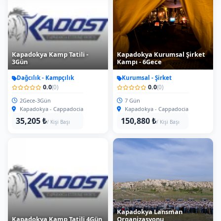
Kapadokya Lansman
Kapadokya Kamp Tatili 4Gün
Organizasyonu
Dağcılık - Kampçılık
Kurumsal - Şirket
0.0
0.0
(0)
(0)
3Gece-4Gün
3 Gün
Kapadokya - Cappadocia
Kapadokya - Cappadocia
60,352 ₺
60,352 ₺
/ Kişi Başı
/ Kişi Başı
Kapadokya Kamp Tatili -
Kapadokya Antlaşmalı
7Gün
Personel Tatili
Dağcılık - Kampçılık
Kurumsal - Şirket