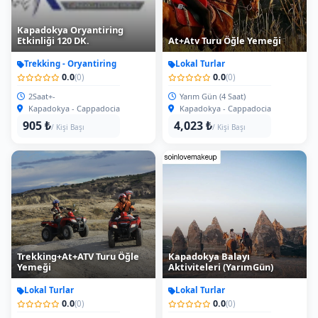
Trekking+At+ATV Turu Öğle
Kapadokya Balayı
Yemeği
Aktiviteleri (YarımGün)
Lokal Turlar
Lokal Turlar
0.0
0.0
(0)
(0)
Tam Gün (7 Saat)
Yarım Gün (4 Saat)
Kapadokya - Cappadocia
Kapadokya - Cappadocia
7,544 ₺
6,538 ₺
/ Kişi Başı
/ Kişi Başı
Kapadokya Balayı
Aktiviteleri - Tam Gün
Kapadokya Balayı Tatili 3Gün
Lokal Turlar
Lokal Turlar
0.0
0.0
(0)
(0)
Tam Gün 6Saat
3 Gün
Kapadokya - Cappadocia
Kapadokya - Cappadocia