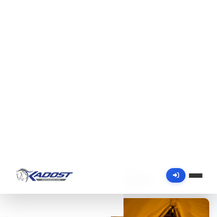
120,704 ₺
100,587 ₺
/ Kişi Başı
/ Kişi Başı
Kapadokya Kamp Tatili -
Kapadokya Kurumsal Şirket
3Gün
Kampı - 6Gece
Dağcılık - Kampçılık
Kurumsal - Şirket
0.0
0.0
(0)
(0)
2Gece-3Gün
7 Gün
Kapadokya - Cappadocia
Kapadokya - Cappadocia
35,205 ₺
150,880 ₺
/ Kişi Başı
/ Kişi Başı