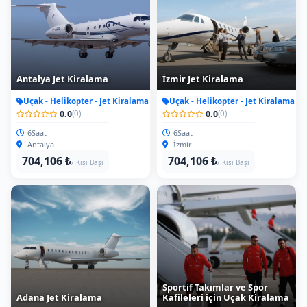
Antalya Jet Kiralama
İzmir Jet Kiralama
Uçak - Helikopter - Jet Kiralama
Uçak - Helikopter - Jet Kiralama
0.0
0.0
(0)
(0)
6Saat
6Saat
Antalya
İzmir
704,106 ₺
704,106 ₺
/ Kişi Başı
/ Kişi Başı
Sportif Takımlar ve Spor
Adana Jet Kiralama
Kafileleri için Uçak Kiralama