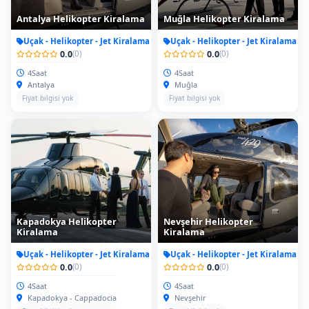
Antalya Helikopter Kiralama
Muğla Helikopter Kiralama
Uçak - Helikopter - Jet Kiralama
Uçak - Helikopter - Jet Kiralama
0.0
0.0
(0)
(0)
4Saat
4Saat
Antalya
Muğla
Fiyat bilgisi yok
Fiyat bilgisi yok
Kapadokya Helikopter
Nevşehir Helikopter
Kiralama
Kiralama
Uçak - Helikopter - Jet Kiralama
Uçak - Helikopter - Jet Kiralama
0.0
0.0
(0)
(0)
4Saat
4Saat
Kapadokya - Cappadocia
Nevşehir