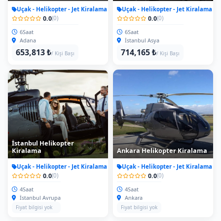
Uçak - Helikopter - Jet Kiralama
Uçak - Helikopter - Jet Kiralama
0.0
0.0
(0)
(0)
6Saat
6Saat
Adana
İstanbul Asya
653,813 ₺
714,165 ₺
/ Kişi Başı
/ Kişi Başı
İstanbul Helikopter
Kiralama
Ankara Helikopter Kiralama
Uçak - Helikopter - Jet Kiralama
Uçak - Helikopter - Jet Kiralama
0.0
0.0
(0)
(0)
4Saat
4Saat
İstanbul Avrupa
Ankara
Fiyat bilgisi yok
Fiyat bilgisi yok