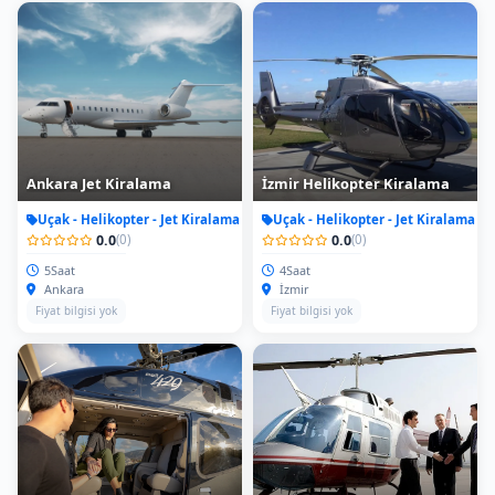
Ankara Jet Kiralama
İzmir Helikopter Kiralama
Uçak - Helikopter - Jet Kiralama
Uçak - Helikopter - Jet Kiralama
0.0
0.0
(0)
(0)
5Saat
4Saat
Ankara
İzmir
Fiyat bilgisi yok
Fiyat bilgisi yok