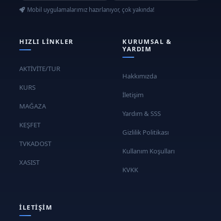
Mobil uygulamalarımız hazırlanıyor, çok yakında!
HIZLI LINKLER
KURUMSAL &
YARDIM
AKTİVİTE/TUR
Hakkımızda
KURS
İletişim
MAĞAZA
Yardım & SSS
KEŞFET
Gizlilik Politikası
TVKADOST
Kullanım Koşulları
XASIST
KVKK
İLETIŞIM