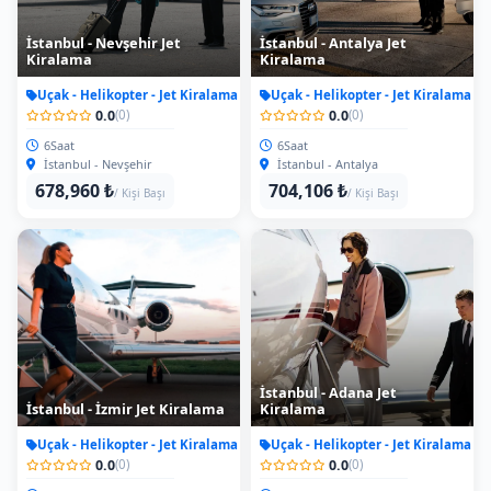
İstanbul - Nevşehir Jet
İstanbul - Antalya Jet
Kiralama
Kiralama
Uçak - Helikopter - Jet Kiralama
Uçak - Helikopter - Jet Kiralama
0.0
0.0
(0)
(0)
6Saat
6Saat
İstanbul - Nevşehir
İstanbul - Antalya
678,960 ₺
704,106 ₺
/ Kişi Başı
/ Kişi Başı
İstanbul - Adana Jet
İstanbul - İzmir Jet Kiralama
Kiralama
Uçak - Helikopter - Jet Kiralama
Uçak - Helikopter - Jet Kiralama
0.0
0.0
(0)
(0)