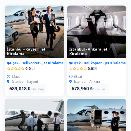
İstanbul - Kayseri Jet
İstanbul - Ankara Jet
Kiralama
Kiralama
Uçak - Helikopter - Jet Kiralama
Uçak - Helikopter - Jet Kiralama
0.0
0.0
(0)
(0)
6Saat
6Saat
İstanbul - Kayseri
İstanbul - Ankara
689,018 ₺
678,960 ₺
/ Kişi Başı
/ Kişi Başı