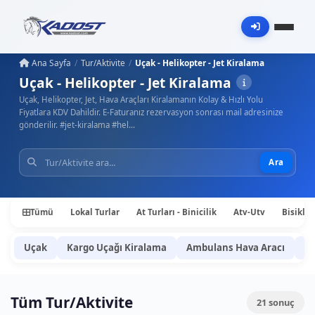
Ana Sayfa
Tur/Aktivite
Uçak - Helikopter - Jet Kiralama
Uçak - Helikopter - Jet Kiralama
Uçak, Helikopter, Jet, Hava Araçları Kiralamanın Kolay & Hızlı Yolu
Fiyatlara KDV Dahildir. E-Faturanız rezervasyon sonrası mail adresinize
gönderilir. #jet-kiralama #hel…
Ara
Tümü
Lokal Turlar
At Turları - Binicilik
Atv-Utv
Bisiklet
Uçak
Kargo Uçağı Kiralama
Ambulans Hava Aracı
He
Tüm Tur/Aktivite
21
sonuç