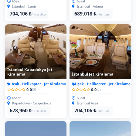
6Saat
6Saat
İstanbul - İzmir
İstanbul - Adana
704,106 ₺
689,018 ₺
/ Kişi Başı
/ Kişi Başı
İstanbul Kapadokya Jet
Kiralama
İstanbul Jet Kiralama
Uçak - Helikopter - Jet Kiralama
Uçak - Helikopter - Jet Kiralama
0.0
0.0
(0)
(0)
6Saat
6Saat
Kapadokya - Cappadocia
İstanbul Asya
678,960 ₺
704,106 ₺
/ Kişi Başı
/ Kişi Başı