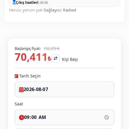
Çıkış Saatleri
09:30
Henüz yorum yok
•
Sağlayıcı: Kadost
Başlangıç fiyatı
132,372 ₺
70,411
₺
Kişi Başı
Tarih Seçin
Saat