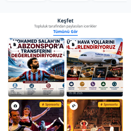
tarihçesini tanıma. Temel oryantiring eğitimi.
Harita okuma eğitimi. Pusula kullanımı ve
arazide yön bulma. Arazi uygulaması
Keşfet
Topluluk tarafindan paylasilan icerikler
*El Sanatları Atölyesi:
Seramik atölyeleri
Tümünü Gör
ziyareti.
*Tadilat/Tamirat Atölyesi:
Malzeme araç-
gereç tanıma. Tadilat/tamirat projesi
hazırlama. Kesme, birleştirme, yapıştırma,
vidalama, zımparalama vb...
06.08.2026
05.08.2026
#turkey #youth-camp #turkiye-genclik-kamplari #kampcilik
#kapadokya-kamp #kapadokya-kampcilik #cappadocia #youth-
Sponsorlu
Sponsorlu
camp #cappadocia-camping #camp-lovers #camp-turkey
#camp-holiday #camp-travel #camp-event #camp-tent #tent-
holidays #cappadocia-tent #turkey-tent-holidays #nevsehir