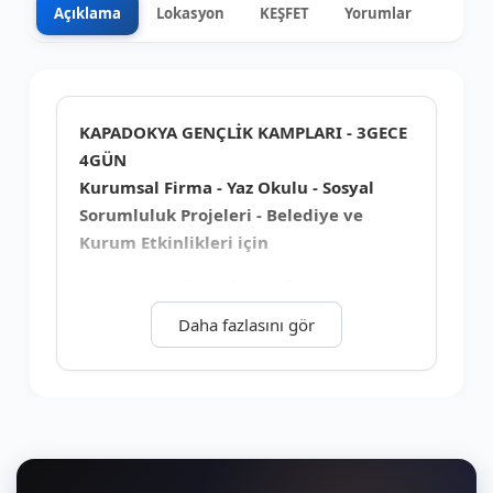
Açıklama
Lokasyon
KEŞFET
Yorumlar
0
+10
KAPADOKYA GENÇLİK KAMPLARI - 3GECE
4GÜN
Kurumsal Firma - Yaz Okulu - Sosyal
Sorumluluk Projeleri - Belediye ve
Kurum Etkinlikleri için
PROGRAM İÇERİKLERİ
Daha fazlasını gör
*Temel Binicilik Eğitimi: Toplam Ders Saati
2 Saat Teorik/ 2Saat Arazi Uygulama:
Atları
tanıma. At donanımlarını tanıma. Ata
yaklaşma. At bakımı. Donanım takma
çıkarma. Atı yedekte yönlendirme. Ata
biniş/iniş. At üzerinde doğru oturuş. Atı