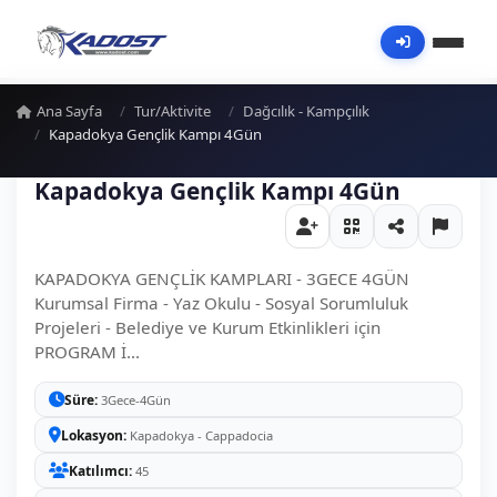
Ana Sayfa
Tur/Aktivite
Dağcılık - Kampçılık
Kapadokya Gençlik Kampı 4Gün
Kapadokya Gençlik Kampı 4Gün
KAPADOKYA GENÇLİK KAMPLARI - 3GECE 4GÜN
Kurumsal Firma - Yaz Okulu - Sosyal Sorumluluk
Projeleri - Belediye ve Kurum Etkinlikleri için
PROGRAM İ...
Süre
3Gece-4Gün
Lokasyon
Kapadokya - Cappadocia
Katılımcı
45