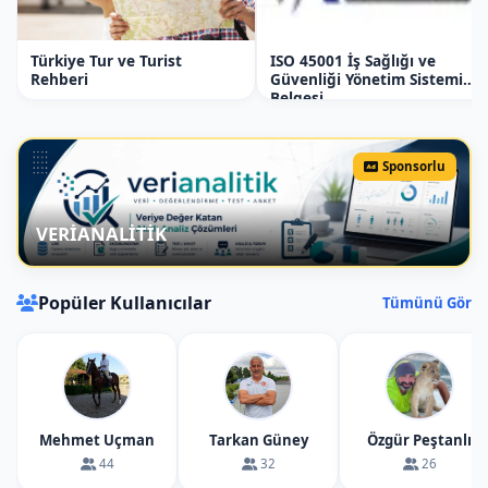
güvenliği. Temel cankurtaran eğitimi.
Akarsularda güvenlik. Temel kano eğitimi,
Türkiye Tur ve Turist
ISO 45001 İş Sağlığı ve
kano yönlendirme. Kürek tutma. Doğru
Rehberi
Güvenliği Yönetim Sistemi
Belgesi
oturuş.
*Temel Atv Motor Eğitimi: Toplam Ders
Sponsorlu
Saati 1 Saat Teorik/ 1Saat Arazi
Uygulama:
Atv motorları tanıma. Atv
motorlarda güvenlik alma, olası risk
VERİANALİTİK
senaryoları ve güvenlik kuralları. Vites, fren,
lamba, sinyal ve diğer donanımları tanıma.
Popüler Kullanıcılar
Tümünü Gör
Atv.lere yaklaşma. Atv.lerde çalıştırma, park,
duraklama, yokuşta park etme...
*Temel Oryantiring Eğitimi: Toplam Ders
Mehmet Uçman
Tarkan Güney
Özgür Peştanlı
Saati 1 Saat Teorik/ 2Saat Arazi
44
32
26
Uygulama:
Oryantiring sporunu ve