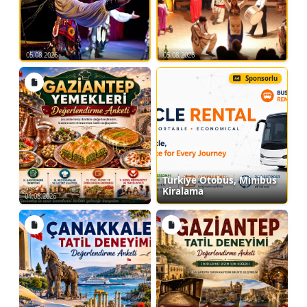
#youth-tours #youth-camp #mother-child-camp #parent-child-
camp #cappadocia-parent-child-camp #turkey-camp-roads
05.08.2026
05.08.2026
KAPADOKYA GENÇLİK KAMPLARI - 3GECE
4GÜN
Sponsorlu
Kurumsal Firma - Yaz Okulu - Sosyal
Sorumluluk Projeleri - Belediye ve
Kurum Etkinlikleri için
KAPADOKYA GENÇLİK KAMPLARI
Türkiye Otobüs, Minibüs
Süre:
3Gece 4 Gün (Kamplı)
Kiralama
04.08.2026
Fiyat:
Belirtilen fiyat 1kişi için geçerli olan
fiyatdır.
Kamp Tarihleri:
20Nisan - 20Mayıs -
(Muhtelif)Haziran- 20Temmuz - 20Ağustos -
20Eylül