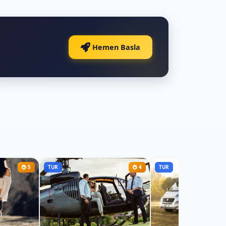
Hemen Basla
5
TUR
4
TUR