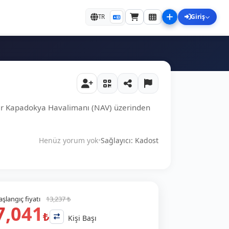
Giriş
TR
hir Kapadokya Havalimanı (NAV) üzerinden
Henüz yorum yok
•
Sağlayıcı: Kadost
aşlangıç fiyatı
13,237 ₺
7,041
₺
Kişi Başı