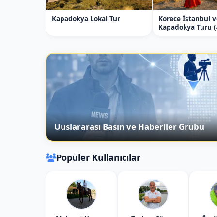
Beklemesiz çıkış
Kapadokya Lokal Tur
Korece İstanbul v
Kapadokya Turu 
Otele direkt teslim
Özel sürüş konforu
4. Grup Turları İç
Çözümleri
Tur acenteleri ve kalabalık arkadaş gruplar
Uuslararası Basın ve Haberiler Grubu
Grup seçenekleri:
10–20 kişilik minibüs transferleri
Popüler Kullanıcılar
Otel–havalimanı arası toplu taşıma
Bölgesel tur programlarına uygun sa
Ekonomik fiyat avantajı