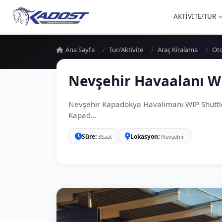
AKTİVİTE/TUR
Ana Sayfa
Tur/Aktivite
Araç Kiralama
Ot
Nevşehir Havaalanı W
Nevşehir Kapadokya Havalimanı WIP Shuttle
Kapad...
Süre
Lokasyon
3Saat
Nevşehir