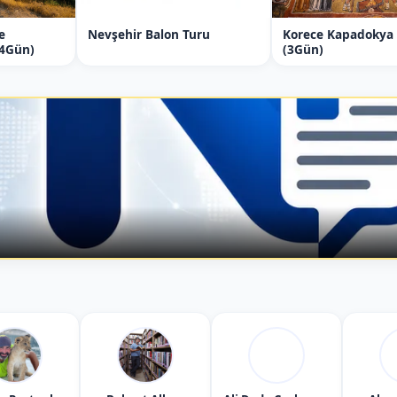
e
Nevşehir Balon Turu
Korece Kapadokya
(4Gün)
(3Gün)
in Minibüs ve Shuttle
ı için geniş kapasiteli araçlar kullanılmaktadır.
at planlaması