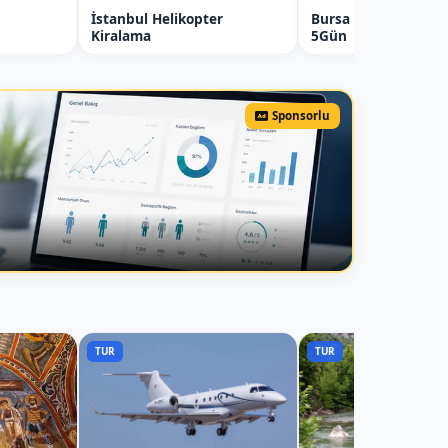
İstanbul Helikopter
Bursa Karavan Kira
Kiralama
5Gün
Sponsorlu
TUR
TUR