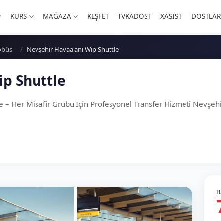
KURS
MAĞAZA
KEŞFET
TVKADOST
XASIST
DOSTLAR
obüs
Nevşehir Havaalanı Wip Shuttle
ip Shuttle
 – Her Misafir Grubu İçin Profesyonel Transfer Hizmeti Nevşe
B