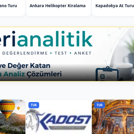
ano Turu
Ankara Helikopter Kiralama
Kapadokya At Turu
ilir
İçin VIP WIP Shuttle
 en romantik bölgelerinden biridir. Bu nedenle
TUR
TUR