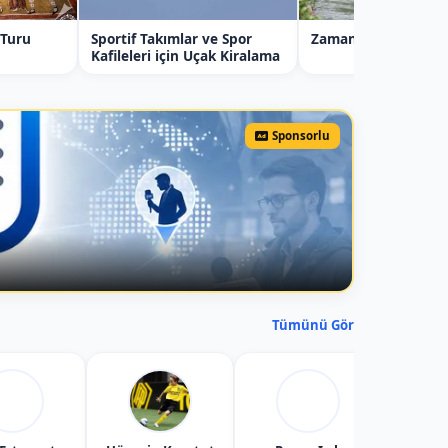
 Turu
Sportif Takımlar ve Spor
Zamantı Irmağı Raft
Kafileleri için Uçak Kiralama
Sponsorlu
Tümünü Gör