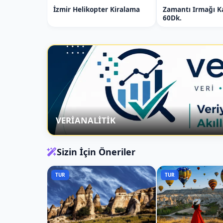
edilir.
İzmir Helikopter Kiralama
Zamantı Irmağı K
Öne çıkan özellikler:
60Dk.
Geniş bagaj alanı
Çocuk koltuğu talep üzerine sağlanab
Güvenli sürüş ve özel karşılama
Aile dostu VIP araç seçenekleri
VERİANALİTİK
3. Balayı Çiftleri 
Kapadokya balayı çiftleri için Türkiye’nin
Sizin İçin Öneriler
çiftlere özel transfer hizmeti sunulur.
Balayı avantajları:
TUR
TUR
Kişiye özel VIP araç
Romantik karşılama