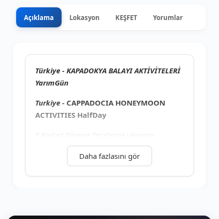
Açıklama
Lokasyon
KEŞFET
Yorumlar
0
+9
Türkiye - KAPADOKYA BALAYI AKTİVİTELERİ
YarımGün
Turkiye -
CAPPADOCIA HONEYMOON
ACTIVITIES HalfDay
* Kadost Göreme Tesislerine ulaşımın
sağlanması.
Daha fazlasını gör
*Muhteşem Kapadokya Kahvaltısı:
Grubumuza ait 50LİK Cafe Restaurant'ta 5
Çeşit Peynir. Omlet. Cips. Bal, Tereyağı, 3 Çeşit
Zeytin, 3 Çeşit Reçel, Çikolata, Sebze Tabağı