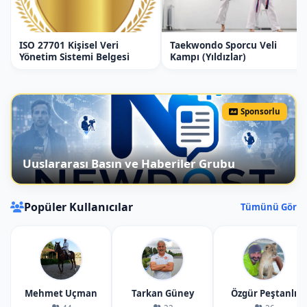
*Kapadokya manzarasında kahvaltı.
ISO 27701 Kişisel Veri
Taekwondo Sporcu Veli
*Kapadokya Vadilerinde At ve Atv Turu
Yönetim Sistemi Belgesi
Kampı (Yıldızlar)
*Kapadokya Vadilerinde trekking ve Kısa
Kapadokya Turu.
Sponsorlu
*Kapadokya Balayı tatili fiyatımız 2 KİŞİ
İÇİNDİR.
Uuslararası Basın ve Haberiler Grubu
*Bu programda kahvaltı 2 Kişilik, At Turu 2 At
ile, Atv Turu 1 Atv ile yapılmaktadır. Öğle
Yemeği 2Kişiliktir.
Popüler Kullanıcılar
Tümünü Gör
#kapadokya-evlilik-teklifi #kapadokya-
evlenme-teklifi #evlenme-teklifi
#cappadocia #cappadocia-marriage-
proposal #Sunrise #balloons #marry-me
Mehmet Uçman
Tarkan Güney
Özgür Peştanlı
#cappadocia-marry-me #balayi-tatili