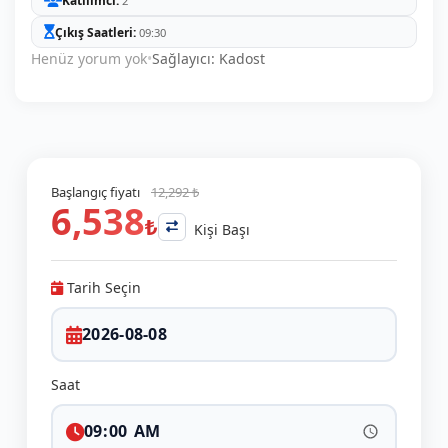
Katılımcı
2
Çıkış Saatleri
09:30
Henüz yorum yok
•
Sağlayıcı: Kadost
Başlangıç fiyatı
12,292 ₺
6,538
₺
Kişi Başı
Tarih Seçin
Saat