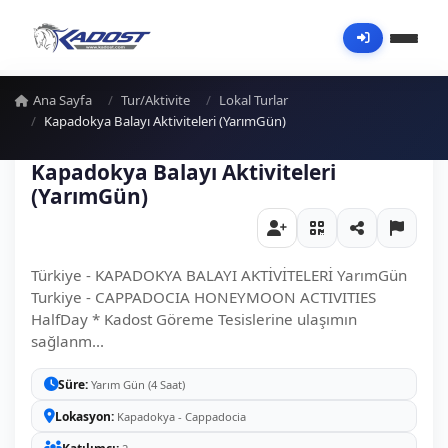
Ana Sayfa
Tur/Aktivite
Lokal Turlar
Kapadokya Balayı Aktiviteleri (YarımGün)
Kapadokya Balayı Aktiviteleri
(YarımGün)
Türkiye - KAPADOKYA BALAYI AKTİVİTELERİ YarımGün
Turkiye - CAPPADOCIA HONEYMOON ACTIVITIES
HalfDay * Kadost Göreme Tesislerine ulaşımın
sağlanm...
Süre
Yarım Gün (4 Saat)
Lokasyon
Kapadokya - Cappadocia