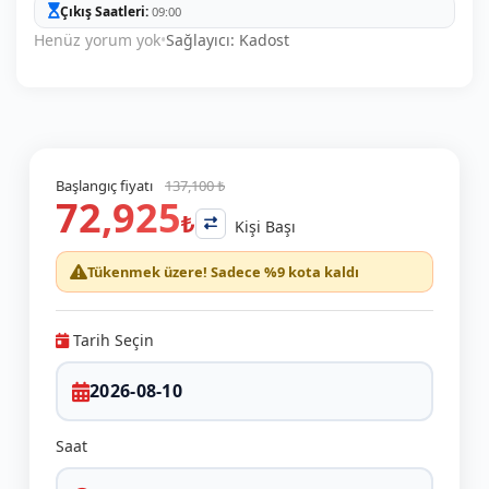
Çıkış Saatleri
09:00
Henüz yorum yok
•
Sağlayıcı: Kadost
Başlangıç fiyatı
137,100 ₺
72,925
₺
Kişi Başı
Tükenmek üzere! Sadece %9 kota kaldı
Tarih Seçin
Saat