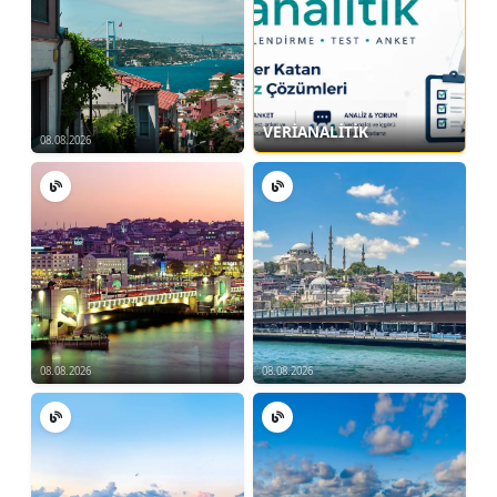
Takım Halinde Kamp Kahvaltısı
Hazırlama:
Ekip çalışması ile kahvaltı
hazırlama.
Takım Halinde Yemek Hazırlama:
Birlikte akşam yemeği pişirme etkinliği.
VERİANALİTİK
08.08.2026
9. Balonlarla Gündoğumu Trekking
Gündoğumu İzleme:
Balonlar
eşliğinde muhteşem bir manzarada
trekking.
10. Lokal Kapadokya Turu
Profesyonel Rehberler Eşliğinde:
08.08.2026
08.08.2026
Kapadokya'nın yerel ve tarihi alanlarını
gezme.
11. Canlı Müzik ve Kamp Ateşi