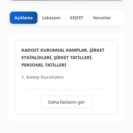
Açıklama
Lokasyon
KEŞFET
Yorumlar
0
+9
KADOST KURUMSAL KAMPLAR, ŞİRKET
ETKİNLİKLERİ, ŞİRKET TATİLLERİ,
PERSONEL TATİLLERİ
1. Kamp Kurulumu
Kamp Alanı Seçimi:
Kadost Göreme
Tesislerinde kamp alanının seçilip
Daha fazlasını gör
çadırların kurulması.
Çadır Kurma:
Çadırın nasıl kurulacağı
ve sabitleneceği hakkında bilgi.
Kamp Güvenliği:
Vahşi yaşamdan