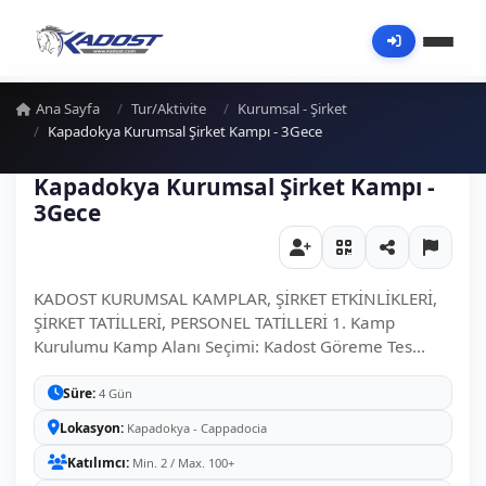
Ana Sayfa
Tur/Aktivite
Kurumsal - Şirket
Kapadokya Kurumsal Şirket Kampı - 3Gece
Kapadokya Kurumsal Şirket Kampı -
3Gece
KADOST KURUMSAL KAMPLAR, ŞİRKET ETKİNLİKLERİ,
ŞİRKET TATİLLERİ, PERSONEL TATİLLERİ 1. Kamp
Kurulumu Kamp Alanı Seçimi: Kadost Göreme Tes...
Süre
4 Gün
Lokasyon
Kapadokya - Cappadocia
Katılımcı
Min. 2 / Max. 100+