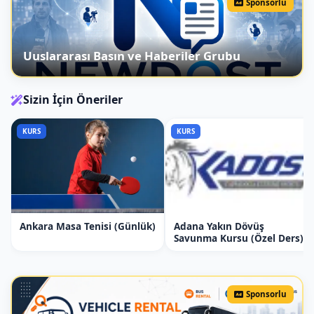
Sponsorlu
4. Oyun Stratejileri
Hücum Stratejileri
: Set hücumları,
Uuslararası Basın ve Haberiler Grubu
hızlı hücum (fast break) ve hücum
çeşitleri.
Sizin İçin Öneriler
Savunma Stratejileri
: Alan
savunması, adam adama savunma ve
KURS
KURS
geçiş savunması.
Takım Oyunları ve Taktikler
: Takım
içi iletişim, pozisyonlar arası uyum ve
takım oyunları.
5. Maç Simülasyonları
Ankara Masa Tenisi (Günlük)
Adana Yakın Dövüş
Savunma Kursu (Özel Ders)
Uygulamalı Antrenmanlar
: Tam
saha antrenmanları ve yarı saha
çalışmaları.
Dostluk Maçları
: Kurs içi maçlar ve
Sponsorlu
dostluk maçları ile pratik yapma.