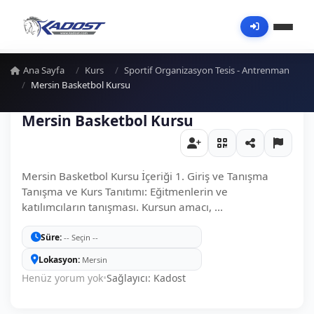
Ana Sayfa
Kurs
Sportif Organizasyon Tesis - Antrenman
Mersin Basketbol Kursu
Mersin Basketbol Kursu
Mersin Basketbol Kursu İçeriği 1. Giriş ve Tanışma
Tanışma ve Kurs Tanıtımı: Eğitmenlerin ve
katılımcıların tanışması. Kursun amacı, ...
Süre
-- Seçin --
Lokasyon
Mersin
Henüz yorum yok
•
Sağlayıcı: Kadost