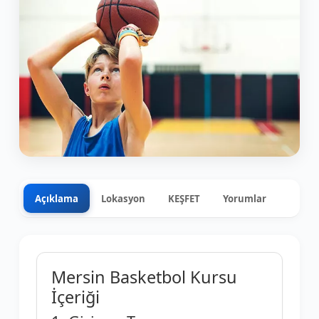
Açıklama
Lokasyon
KEŞFET
Yorumlar
0
+4
Mersin Basketbol Kursu
İçeriği