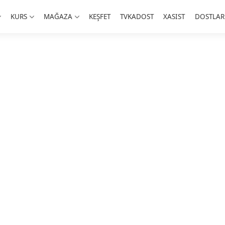
KURS
MAĞAZA
KEŞFET
TVKADOST
XASIST
DOSTLAR