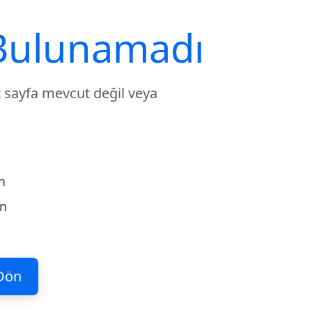
Bulunamadı
 sayfa mevcut değil veya
n
ün
Dön