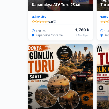
Kapadokya ATV Turu (Yarım
Gün)
Kapa
Atv-Utv
Atv
0.0
(0)
5,532 ₺
YarımGün/4Saat
Gün
Kapadokya/Göreme
Kap
/ Atv Başı