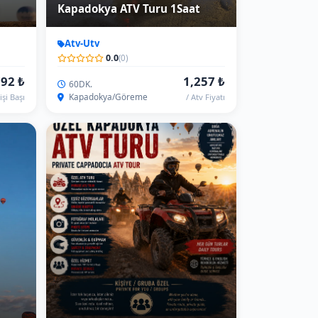
Kapadokya Özel Atv Turu
Atv-Utv
0.0
(0)
521 ₺
3,772 ₺
120 DK.
Kapadokya/Göreme
işi Başı
/ ATV Başı