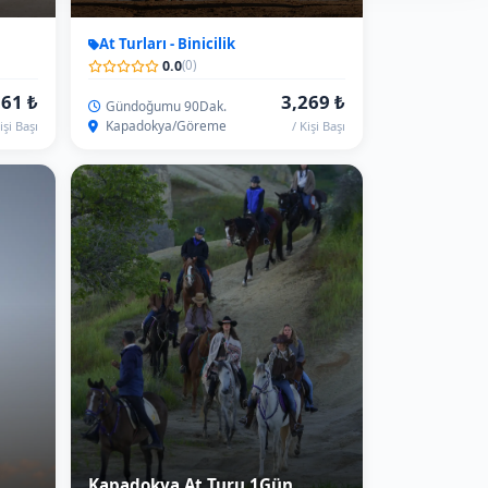
Kapadokya At Turu 1Gün
At Turları - Binicilik
0.0
(0)
029 ₺
7,544 ₺
1Gün/6Saat
Kapadokya
işi Başı
/ Kişi Başı