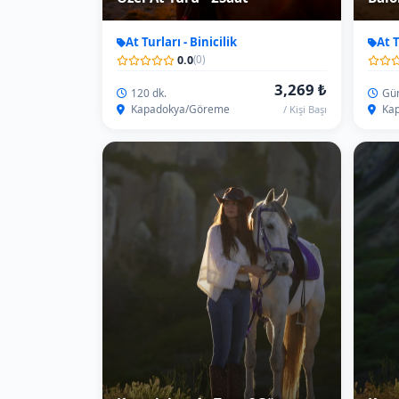
Kapadokya At Turu 2Gün
Kapa
At Turları - Binicilik
At T
0.0
(0)
32,691 ₺
1Gece/2Gün
2Ge
Kapadokya
Kap
/ Kişi Başı