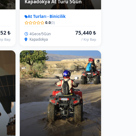
Kapadokya ATV Turu 1Saat
Atv-Utv
0.0
(0)
92 ₺
1,257 ₺
60DK.
Kapadokya/Göreme
işi Başı
/ Atv Fiyatı