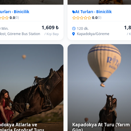
dokya Atlarla ve
Kapadokya At Turu (Yarım
nlarla Fotoğraf Turu
Gün)
urları - Binicilik
At Turları - Binicilik
0.0
0.0
(0)
(0)
3,521 ₺
5,
doğumu/120Dak.
Yarım Gün/4Saat
adokya/Göreme
Kapadokya/Göreme
/ Kişi Başı
/ K