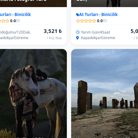
dokya At Turu 3Gün
Kapadokya At Turu 4Gün
urları - Binicilik
At Turları - Binicilik
0.0
0.0
(0)
(0)
50,293 ₺
60,
ce/3Gün
3Gece/4Gün
adokya
Kapadokya
/ Kişi Başı
/ K