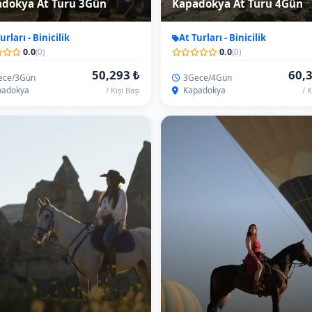
dokya At Turu 7Gün
Kapadokya At Turu 10Gün
urları - Binicilik
At Turları - Binicilik
0.0
0.0
(0)
(0)
115,675 ₺
135,7
ce/7Gün
9Gece/10Gün
adokya
Kapadokya
/ Kişi Başı
/ K