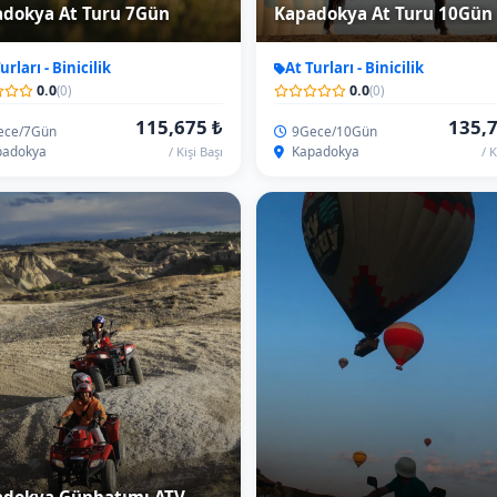
adokya Günbatımı ATV
Gündoğumu Atv Turu
-Utv
Atv-Utv
0.0
0.0
(0)
(0)
1,760 ₺
3,
batımı
Gündoğumu/90Dak.
adokya/Göreme
Kapadokya/Göreme
/ Atv Fiyatı
/ K