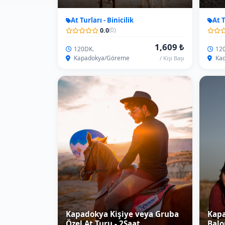
Kapadokya Kişiye veya Gruba
Kapa
Özel At Turu - 2Saat
Balo
At Turları - Binicilik
At T
0.0
(0)
3,269 ₺
120 dk.
Gün
Kapadokya/Göreme
Kap
/ Kişi Başı