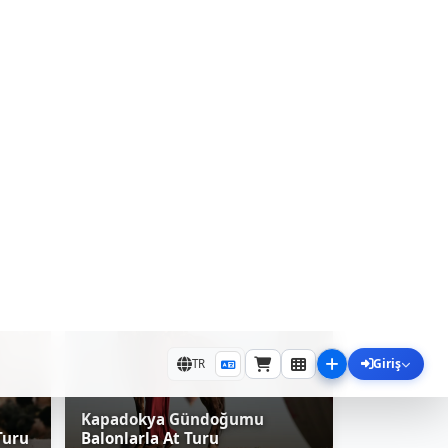
Kapadokya Gündoğumu
Turu
Balonlarla At Turu
At Turları - Binicilik
0.0
(0)
861 ₺
3,269 ₺
Gündoğumu 90Dak.
Kapadokya/Göreme
işi Başı
/ Kişi Başı