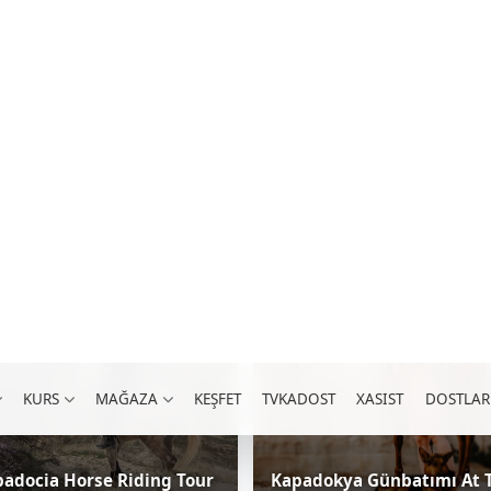
adocia Horse Riding Tour
Kapadokya Günbatımı At 
urları - Binicilik
At Turları - Binicilik
0.0
0.0
(0)
(0)
1,609 ₺
1,
 Min.
120 dk.
ost, Göreme Bus Station
Kapadokya/Göreme
/ Kişi Başı
/ K