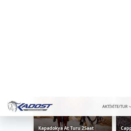
Kapadokya At Turu 2Saat
Capp
At Turları - Binicilik
At T
0.0
(0)
1,609 ₺
120DK.
120
Kapadokya/Göreme
Kad
/ Kişi Başı