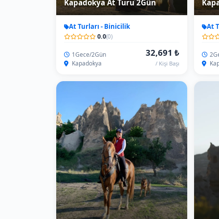
Kapadokya At Turu 6Gün
Kapa
At Turları - Binicilik
At T
0.0
(0)
100,587 ₺
5Gece/6Gün
6Ge
Kapadokya
Kap
/ Kişi Başı