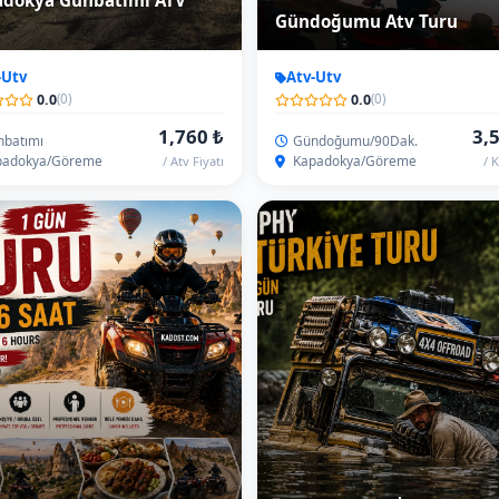
Camel Trophy İzinde Türki
dokya ATV Turu (6Saat)
Turu - Fulloffroad 9Gün
-Utv
Offroad
0.0
0.0
(0)
(0)
7,544 ₺
176,0
übirlik (6Saat)
9Gün
adokya
Kadost
/ Atv Başı
/ K