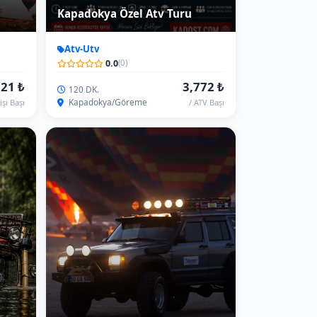
ye
Kapadokya Gündoğumu Jeep
Turu (KişiFiyatı)
Offroad
0.0
(0)
27 ₺
2,515 ₺
90 DK.
Kapadokya, Göreme
işi Başı
/ Kişi Başı