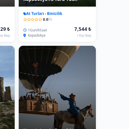
Kapadokya At Turu 5Gün
At Turları - Binicilik
0.0
(0)
352 ₺
75,440 ₺
4Gece/5Gün
Kapadokya
işi Başı
/ Kişi Başı