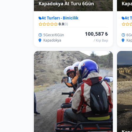
Kap
Kapadokya ATV Turu 2Saat
Turu
Atv-Utv
Atv
0.0
(0)
1,760 ₺
120 DK.
Gün
Kapadokya/Göreme
Kap
/ Atv Fiyatı