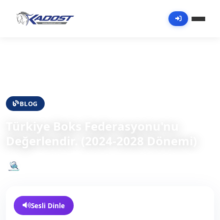
Kesfet
BLOG
Türkiye Boks Federasyonu'nu
Değerlendir. (2024-2028 Dönemi)
Spor Verianalitik
28 Haziran 2026
68
Sesli Dinle