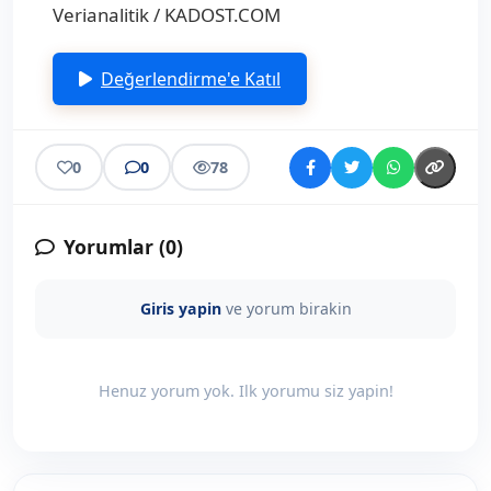
Verianalitik / KADOST.COM
Değerlendirme'e Katıl
0
0
78
Yorumlar (
0
)
Giris yapin
ve yorum birakin
Henuz yorum yok. Ilk yorumu siz yapin!