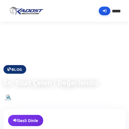
Kesfet
BLOG
Sn. Suat Çelen'i Değerlendir.
Spor Verianalitik
28 Haziran 2026
78
Sesli Dinle