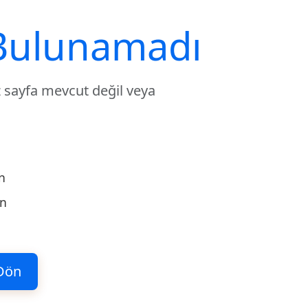
Bulunamadı
 sayfa mevcut değil veya
n
ün
Dön