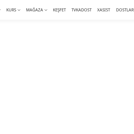
KURS
MAĞAZA
KEŞFET
TVKADOST
XASIST
DOSTLAR