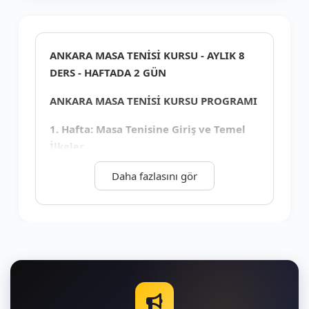
+5
ANKARA MASA TENİSİ KURSU - AYLIK 8
DERS - HAFTADA 2 GÜN
ANKARA MASA TENİSİ KURSU PROGRAMI
1. Hafta: Masa Tenisine Giriş ve Temel
İlkeler
Masa Tenisine Tanışma ve Isınma Egzersizleri
Daha fazlasını gör
Katılımcıların tanıtılması
Masa tenisi ısınma hareketleri ve
esneme teknikleri
Temel Masa Tenisi Bilgileri
Masa tenisinin tanımı ve tarihçesi