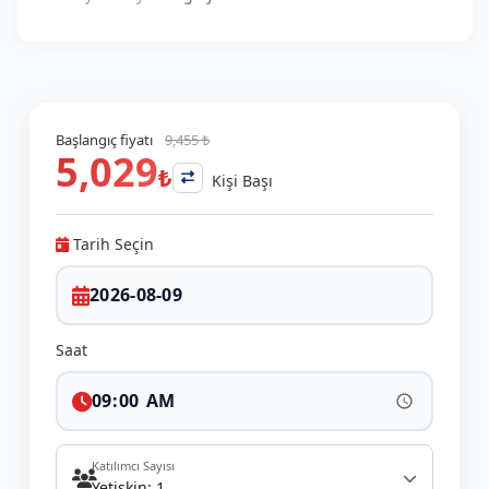
Başlangıç fiyatı
9,455 ₺
5,029
₺
Kişi Başı
Tarih Seçin
Saat
Katılımcı Sayısı
Yetişkin: 1