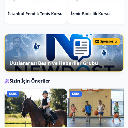
Forehand Blok: Ön yüzeyle blok
İstanbul Pendik Tenis Kursu
İzmir Binicilik Kursu
yapma.
Backhand Blok: Arka yüzeyle blok
yapma.
Sponsorlu
Masa Tenisi Temel Servis Teknikleri
Forehand Servis: Ön yüzeyle servis
atma.
Uuslararası Basın ve Haberiler Grubu
Backhand Servis: Arka yüzeyle servis
atma.
Sizin İçin Öneriler
Masa Tenisi Temel Ayak Hareketleri
KURS
KURS
Yan adımlar (Side Steps): Yanlara doğru
hızlı hareket etme.
İleri-geri adımlar (Front-Back Steps):
Masa etrafında hareket etme.