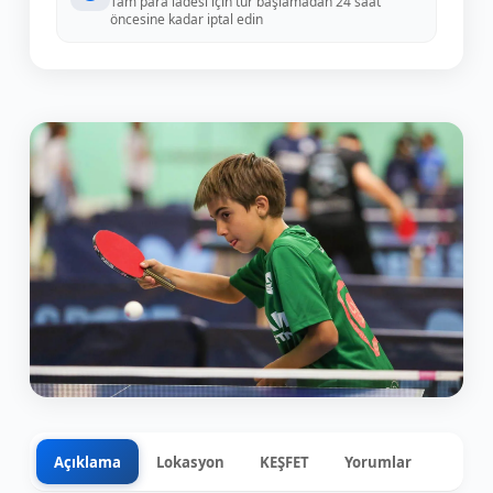
Tam para iadesi için tur başlamadan 24 saat
öncesine kadar iptal edin
Açıklama
Lokasyon
KEŞFET
Yorumlar
0