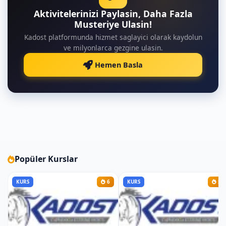
Temel masa tenisi kuralları ve güvenlik
Aktivitelerinizi Paylasin, Daha Fazla
önlemleri
Musteriye Ulasin!
2. Hafta: Temel Masa Tenisi Vuruş
Kadost platformunda hizmet saglayici olarak kaydolun
Teknikleri ve Vuruşlar
ve milyonlarca gezgine ulasin.
Hemen Basla
Temel Vuruş Teknikleri
Forehand Vuruşu: Raketin ön yüzeyle
yapılan vuruş.
Backhand Vuruşu: Raketin arka yüzeyle
yapılan vuruş.
Topspin Vuruşu: Topun ileri doğru
dönmesini sağlayan vuruş.
Popüler Kurslar
Backspin Vuruşu: Topun geriye doğru
dönmesini sağlayan vuruş.
KURS
6
KURS
5
Side Spin Vuruşu: Topun yanlara doğru
dönmesini sağlayan vuruş.
Masa Tenisi Temel Bloklama Teknikleri