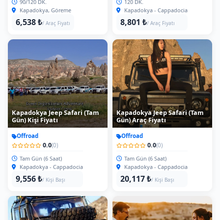
90/120 DK.
120 DK.
Kapadokya, Göreme
Kapadokya - Cappadocia
6,538 ₺
8,801 ₺
/ Araç Fiyatı
/ Araç Fiyatı
Kapadokya Jeep Safari (Tam
Kapadokya Jeep Safari (Tam
Gün) Kişi Fiyatı
Gün) Araç Fiyatı
Offroad
Offroad
0.0
0.0
(0)
(0)
Tam Gün (6 Saat)
Tam Gün (6 Saat)
Kapadokya - Cappadocia
Kapadokya - Cappadocia
9,556 ₺
20,117 ₺
/ Kişi Başı
/ Kişi Başı