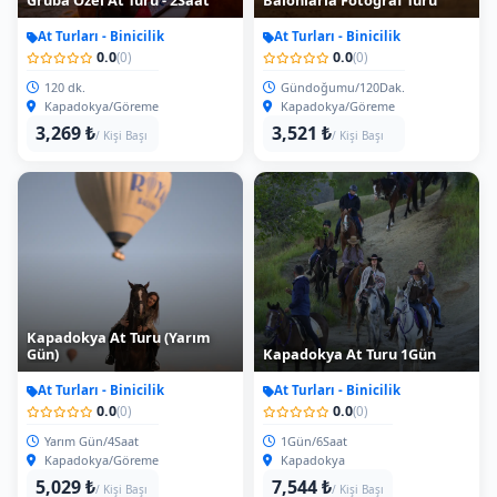
Gruba Özel At Turu - 2Saat
Balonlarla Fotoğraf Turu
At Turları - Binicilik
At Turları - Binicilik
0.0
0.0
(0)
(0)
120 dk.
Gündoğumu/120Dak.
Kapadokya/Göreme
Kapadokya/Göreme
3,269 ₺
3,521 ₺
/ Kişi Başı
/ Kişi Başı
Kapadokya At Turu (Yarım
Gün)
Kapadokya At Turu 1Gün
At Turları - Binicilik
At Turları - Binicilik
0.0
0.0
(0)
(0)
Yarım Gün/4Saat
1Gün/6Saat
Kapadokya/Göreme
Kapadokya
5,029 ₺
7,544 ₺
/ Kişi Başı
/ Kişi Başı