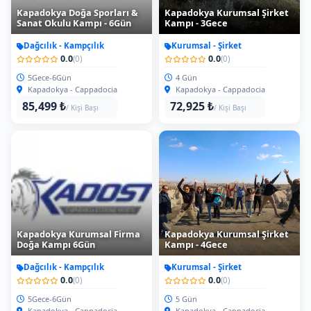
Kapadokya Doğa Sporları &
Kapadokya Kurumsal Şirket
Sanat Okulu Kampı - 6Gün
Kampı - 3Gece
Dağcılık - Kampçılık
Kurumsal - Şirket
0.0
0.0
(0)
(0)
5Gece-6Gün
4 Gün
Kapadokya - Cappadocia
Kapadokya - Cappadocia
85,499 ₺
72,925 ₺
/ Kişi Başı
/ Kişi Başı
Kapadokya Kurumsal Firma
Kapadokya Kurumsal Şirket
Doğa Kampı 6Gün
Kampı - 4Gece
Dağcılık - Kampçılık
Kurumsal - Şirket
0.0
0.0
(0)
(0)
5Gece-6Gün
5 Gün
Kapadokya - Cappadocia
Kapadokya - Cappadocia