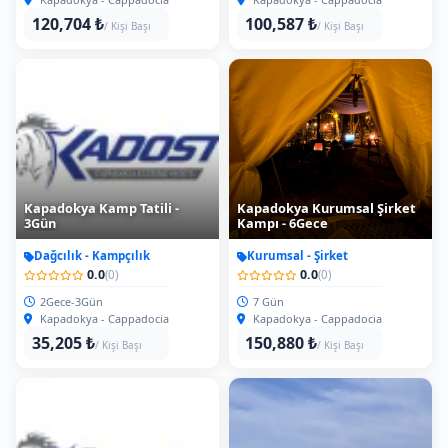
120,704 ₺
100,587 ₺
/ Kişi Başı
/ Kişi Başı
Kapadokya Kamp Tatili -
Kapadokya Kurumsal Şirket
3Gün
Kampı - 6Gece
Dağcılık - Kampçılık
Kurumsal - Şirket
0.0
0.0
(0)
(0)
2Gece-3Gün
7 Gün
Kapadokya - Cappadocia
Kapadokya - Cappadocia
35,205 ₺
150,880 ₺
/ Kişi Başı
/ Kişi Başı