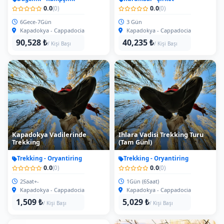
0.0
0.0
(0)
(0)
6Gece-7Gün
3 Gün
Kapadokya - Cappadocia
Kapadokya - Cappadocia
90,528 ₺
40,235 ₺
/ Kişi Başı
/ Kişi Başı
Kapadokya Vadilerinde
Ihlara Vadisi Trekking Turu
Trekking
(Tam Günl)
Trekking - Oryantiring
Trekking - Oryantiring
0.0
0.0
(0)
(0)
2Saat+-
1Gün (6Saat)
Kapadokya - Cappadocia
Kapadokya - Cappadocia
1,509 ₺
5,029 ₺
/ Kişi Başı
/ Kişi Başı