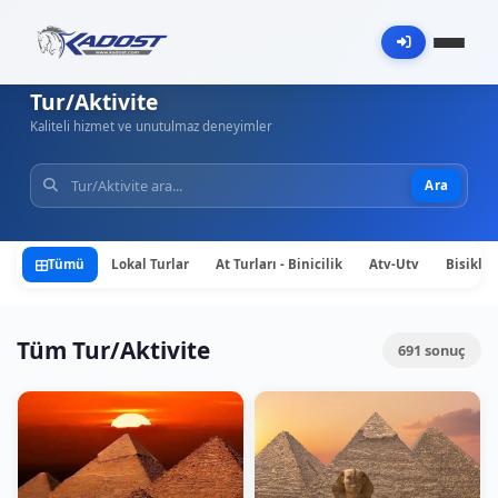
Tur/Aktivite
Kaliteli hizmet ve unutulmaz deneyimler
Ara
Tümü
Lokal Turlar
At Turları - Binicilik
Atv-Utv
Bisiklet
Tüm Tur/Aktivite
691
sonuç