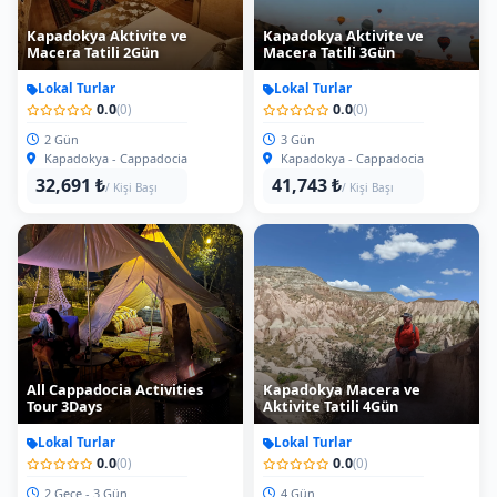
Kapadokya Aktivite ve
Kapadokya Aktivite ve
Macera Tatili 2Gün
Macera Tatili 3Gün
Lokal Turlar
Lokal Turlar
0.0
0.0
(0)
(0)
2 Gün
3 Gün
Kapadokya - Cappadocia
Kapadokya - Cappadocia
32,691 ₺
41,743 ₺
/ Kişi Başı
/ Kişi Başı
All Cappadocia Activities
Kapadokya Macera ve
Tour 3Days
Aktivite Tatili 4Gün
Lokal Turlar
Lokal Turlar
0.0
0.0
(0)
(0)
2 Gece - 3 Gün
4 Gün