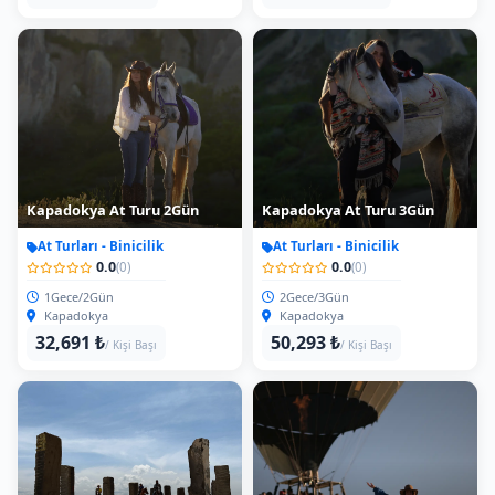
Kapadokya At Turu 2Gün
Kapadokya At Turu 3Gün
At Turları - Binicilik
At Turları - Binicilik
0.0
0.0
(0)
(0)
1Gece/2Gün
2Gece/3Gün
Kapadokya
Kapadokya
32,691 ₺
50,293 ₺
/ Kişi Başı
/ Kişi Başı