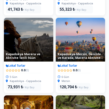
Kapadokya - Cappadocia
Kapadokya - Cappadocia
41,743 ₺
55,323 ₺
/ Kişi Başı
/ Kişi Başı
Kapadokya Macera ve
Kapadokya-Mersin, Denizde
Aktivite Tatili 5Gün
ve Karada, Macera Aktivite
Tatili
Lokal Turlar
Lokal Turlar
0.0
0.0
(0)
(0)
5 Gün
6 Gün
Kapadokya - Cappadocia
Mersin
73,931 ₺
120,704 ₺
/ Kişi Başı
/ Kişi Başı