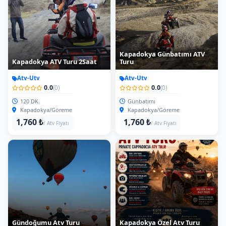
Kapadokya Günbatımı ATV
Kapadokya ATV Turu 2Saat
Turu
Atv-Utv
Atv-Utv
0.0
0.0
(0)
(0)
120 DK.
Günbatımı
Kapadokya/Göreme
Kapadokya/Göreme
1,760 ₺
1,760 ₺
/ Atv Fiyatı
/ Atv Fiyatı
Gündoğumu Atv Turu
Kapadokya Özel Atv Turu