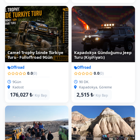
Camel Trophy İzinde Türkiye
Kapadokya Gündoğumu Jeep
Turu - Fulloffroad 9Gün
Turu (KişiFiyatı)
Offroad
Offroad
0.0
0.0
(0)
(0)
9Gün
90 DK.
Kadost
Kapadokya, Göreme
176,027 ₺
2,515 ₺
/ Kişi Başı
/ Kişi Başı