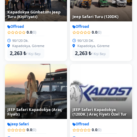
Kapadokya Günbatımı Jeep
Turu (KişiFiyatı)
Jeep Safari Turu (120DK)
Offroad
Offroad
0.0
0.0
(0)
(0)
90/120 Dk.
90/120 DK.
Kapadokya, Göreme
Kapadokya, Göreme
2,263 ₺
2,263 ₺
/ Kişi Başı
/ Kişi Başı
JEEP Safari Kapadokya (Araç
JEEP Safari Kapadokya
Fiyatı)
(120DK.) Araç Fiyatı Özel Tur
Jeep Safari
Offroad
0.0
0.0
(0)
(0)