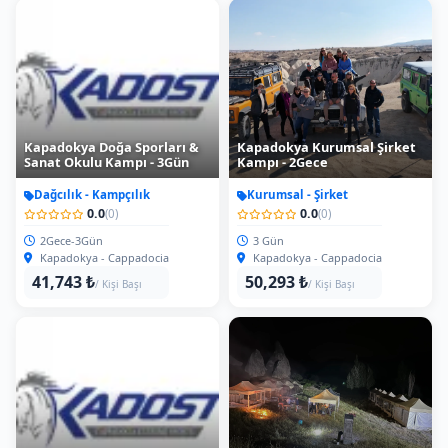
Kapadokya Doğa Sporları &
Kapadokya Kurumsal Şirket
Sanat Okulu Kampı - 3Gün
Kampı - 2Gece
Dağcılık - Kampçılık
Kurumsal - Şirket
0.0
0.0
(0)
(0)
2Gece-3Gün
3 Gün
Kapadokya - Cappadocia
Kapadokya - Cappadocia
41,743 ₺
50,293 ₺
/ Kişi Başı
/ Kişi Başı