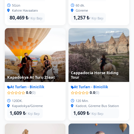
5Gün
60 dk.
Kahire Havaalanı
Göreme
80,469 ₺
1,257 ₺
/ Kişi Başı
/ Kişi Başı
Cappadocia Horse Riding
Kapadokya At Turu 2Saat
Tour
At Turları - Binicilik
At Turları - Binicilik
0.0
0.0
(0)
(0)
120DK.
120 Min.
Kapadokya/Göreme
Kadost, Göreme Bus Station
1,609 ₺
1,609 ₺
/ Kişi Başı
/ Kişi Başı