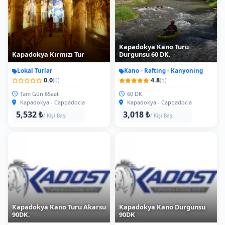
Kapadokya Kano Turu
Kapadokya Kırmızı Tur
Durgunsu 60 DK.
Lokal Turlar
Kano - Rafting - Kanyoning
0.0
4.8
(0)
(5)
Tam Gün 6Saat
60 DK.
Kapadokya - Cappadocia
Kapadokya - Cappadocia
5,532 ₺
3,018 ₺
/ Kişi Başı
/ Kişi Başı
Kapadokya Kano Turu Akarsu
Kapadokya Kano Durgunsu
90DK.
90DK