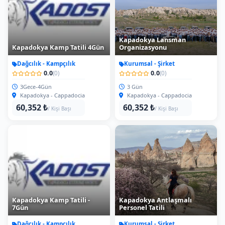
Kapadokya Lansman
Kapadokya Kamp Tatili 4Gün
Organizasyonu
Dağcılık - Kampçılık
Kurumsal - Şirket
0.0
0.0
(0)
(0)
3Gece-4Gün
3 Gün
Kapadokya - Cappadocia
Kapadokya - Cappadocia
60,352 ₺
60,352 ₺
/ Kişi Başı
/ Kişi Başı
Kapadokya Kamp Tatili -
Kapadokya Antlaşmalı
7Gün
Personel Tatili
Dağcılık - Kampçılık
Kurumsal - Şirket