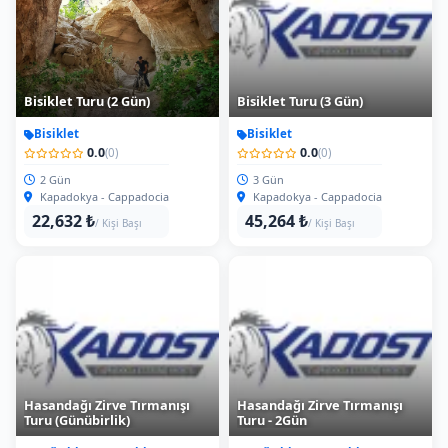
Bisiklet Turu (2 Gün)
Bisiklet Turu (3 Gün)
Bisiklet
Bisiklet
0.0
0.0
(0)
(0)
2 Gün
3 Gün
Kapadokya - Cappadocia
Kapadokya - Cappadocia
22,632 ₺
45,264 ₺
/ Kişi Başı
/ Kişi Başı
Hasandağı Zirve Tırmanışı
Hasandağı Zirve Tırmanışı
Turu (Günübirlik)
Turu - 2Gün