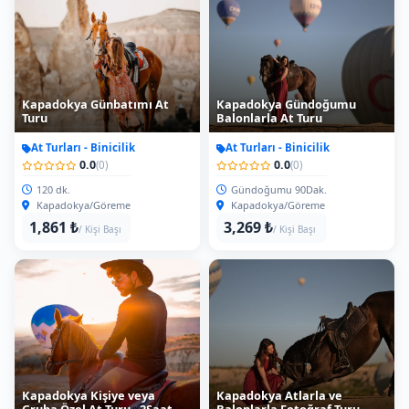
Kapadokya Günbatımı At
Kapadokya Gündoğumu
Turu
Balonlarla At Turu
At Turları - Binicilik
At Turları - Binicilik
0.0
0.0
(0)
(0)
120 dk.
Gündoğumu 90Dak.
Kapadokya/Göreme
Kapadokya/Göreme
1,861 ₺
3,269 ₺
/ Kişi Başı
/ Kişi Başı
Kapadokya Kişiye veya
Kapadokya Atlarla ve