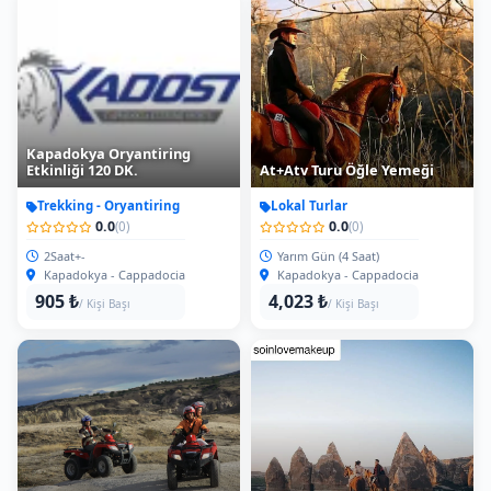
Kapadokya Oryantiring
Etkinliği 120 DK.
At+Atv Turu Öğle Yemeği
Trekking - Oryantiring
Lokal Turlar
0.0
0.0
(0)
(0)
2Saat+-
Yarım Gün (4 Saat)
Kapadokya - Cappadocia
Kapadokya - Cappadocia
905 ₺
4,023 ₺
/ Kişi Başı
/ Kişi Başı