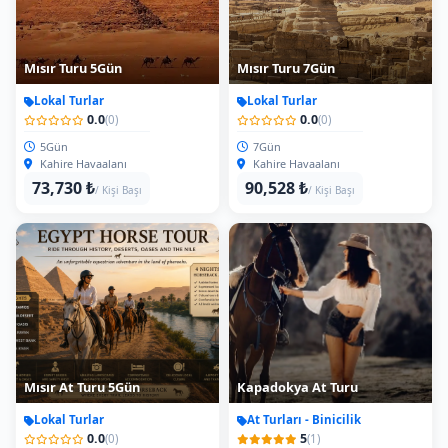
Mısır Turu 5Gün
Mısır Turu 7Gün
Lokal Turlar
Lokal Turlar
0.0
0.0
(0)
(0)
5Gün
7Gün
Kahire Havaalanı
Kahire Havaalanı
73,730 ₺
90,528 ₺
/ Kişi Başı
/ Kişi Başı
Mısır At Turu 5Gün
Kapadokya At Turu
Lokal Turlar
At Turları - Binicilik
0.0
5
(0)
(1)