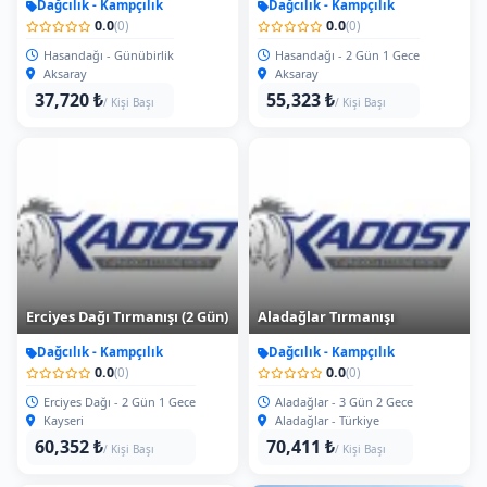
Dağcılık - Kampçılık
Dağcılık - Kampçılık
0.0
0.0
(0)
(0)
Hasandağı - Günübirlik
Hasandağı - 2 Gün 1 Gece
Aksaray
Aksaray
37,720 ₺
55,323 ₺
/ Kişi Başı
/ Kişi Başı
Erciyes Dağı Tırmanışı (2 Gün)
Aladağlar Tırmanışı
Dağcılık - Kampçılık
Dağcılık - Kampçılık
0.0
0.0
(0)
(0)
Erciyes Dağı - 2 Gün 1 Gece
Aladağlar - 3 Gün 2 Gece
Kayseri
Aladağlar - Türkiye
60,352 ₺
70,411 ₺
/ Kişi Başı
/ Kişi Başı