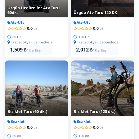
Ürgüp Üçgüzeller Atv Turu
60dk.
Ürgüp Atv Turu 120 DK.
Atv-Utv
Atv-Utv
0.0
0.0
(0)
(0)
60 DK
120 DK.
Kapadokya - Cappadocia
Kapadokya - Cappadocia
1,509 ₺
2,012 ₺
/ Kişi Başı
/ Kişi Başı
Bisiklet Turu (60 dk.)
Bisiklet Turu (120 dk.)
Bisiklet
Bisiklet
0.0
0.0
(0)
(0)
60 dk.
120 dk.