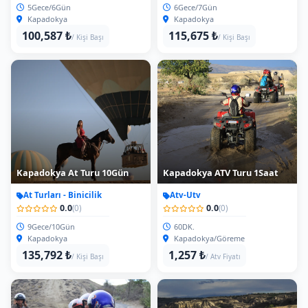
5Gece/6Gün
6Gece/7Gün
Kapadokya
Kapadokya
100,587 ₺
115,675 ₺
/ Kişi Başı
/ Kişi Başı
Kapadokya At Turu 10Gün
Kapadokya ATV Turu 1Saat
At Turları - Binicilik
Atv-Utv
0.0
0.0
(0)
(0)
9Gece/10Gün
60DK.
Kapadokya
Kapadokya/Göreme
135,792 ₺
1,257 ₺
/ Kişi Başı
/ Atv Fiyatı