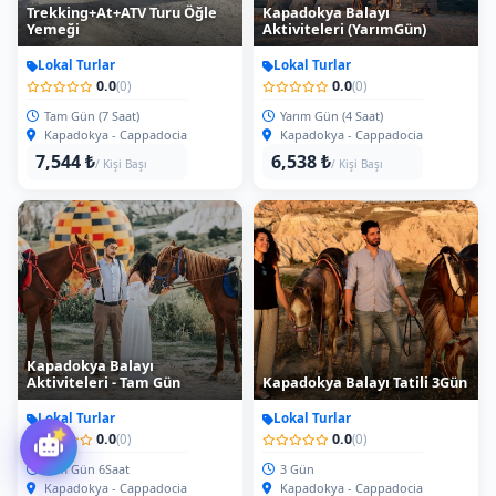
Trekking+At+ATV Turu Öğle
Kapadokya Balayı
Yemeği
Aktiviteleri (YarımGün)
Lokal Turlar
Lokal Turlar
0.0
0.0
(0)
(0)
Tam Gün (7 Saat)
Yarım Gün (4 Saat)
Kapadokya - Cappadocia
Kapadokya - Cappadocia
7,544 ₺
6,538 ₺
/ Kişi Başı
/ Kişi Başı
Kapadokya Balayı
Aktiviteleri - Tam Gün
Kapadokya Balayı Tatili 3Gün
Lokal Turlar
Lokal Turlar
0.0
0.0
(0)
(0)
Tam Gün 6Saat
3 Gün
Kapadokya - Cappadocia
Kapadokya - Cappadocia