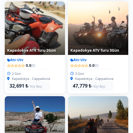
Kapadokya ATV Turu 2Gün
Kapadokya ATV Turu 3Gün
Atv-Utv
Atv-Utv
0.0
0.0
(0)
(0)
2 Gün
3 Gün
Kapadokya - Cappadocia
Kapadokya - Cappadocia
32,691 ₺
47,779 ₺
/ Kişi Başı
/ Kişi Başı