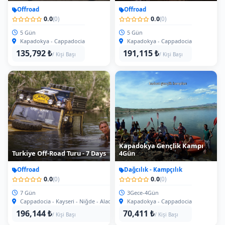
Offroad
Offroad
0.0
0.0
(0)
(0)
5 Gün
5 Gün
Kapadokya - Cappadocia
Kapadokya - Cappadocia
135,792 ₺
191,115 ₺
/ Kişi Başı
/ Kişi Başı
Kapadokya Gençlik Kampı
Turkiye Off-Road Turu - 7 Days
4Gün
Offroad
Dağcılık - Kampçılık
0.0
0.0
(0)
(0)
7 Gün
3Gece-4Gün
Cappadocia - Kayseri - Niğde - Aladağlar
Kapadokya - Cappadocia
196,144 ₺
70,411 ₺
/ Kişi Başı
/ Kişi Başı