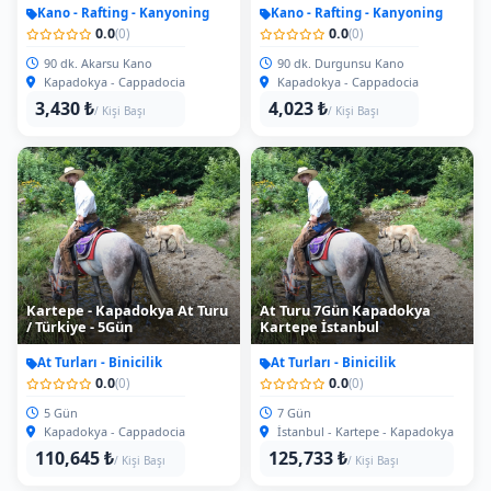
Kano - Rafting - Kanyoning
Kano - Rafting - Kanyoning
0.0
0.0
(0)
(0)
90 dk. Akarsu Kano
90 dk. Durgunsu Kano
Kapadokya - Cappadocia
Kapadokya - Cappadocia
3,430 ₺
4,023 ₺
/ Kişi Başı
/ Kişi Başı
Kartepe - Kapadokya At Turu
At Turu 7Gün Kapadokya
/ Türkiye - 5Gün
Kartepe İstanbul
At Turları - Binicilik
At Turları - Binicilik
0.0
0.0
(0)
(0)
5 Gün
7 Gün
Kapadokya - Cappadocia
İstanbul - Kartepe - Kapadokya
110,645 ₺
125,733 ₺
/ Kişi Başı
/ Kişi Başı