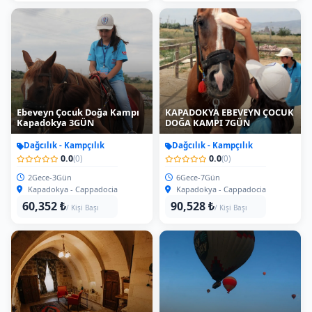
Ebeveyn Çocuk Doğa Kampı
KAPADOKYA EBEVEYN ÇOCUK
Kapadokya 3GÜN
DOĞA KAMPI 7GÜN
Dağcılık - Kampçılık
Dağcılık - Kampçılık
0.0
0.0
(0)
(0)
2Gece-3Gün
6Gece-7Gün
Kapadokya - Cappadocia
Kapadokya - Cappadocia
60,352 ₺
90,528 ₺
/ Kişi Başı
/ Kişi Başı