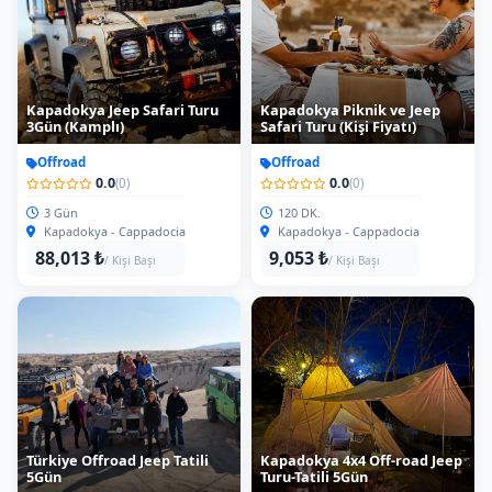
Kapadokya Jeep Safari Turu
Kapadokya Piknik ve Jeep
3Gün (Kamplı)
Safari Turu (Kişi Fiyatı)
Offroad
Offroad
0.0
0.0
(0)
(0)
3 Gün
120 DK.
Kapadokya - Cappadocia
Kapadokya - Cappadocia
88,013 ₺
9,053 ₺
/ Kişi Başı
/ Kişi Başı
Türkiye Offroad Jeep Tatili
Kapadokya 4x4 Off-road Jeep
5Gün
Turu-Tatili 5Gün