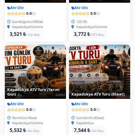
Atv-Utv
Atv-Utv
0.0
0.0
(0)
(0)
Gündoğumu/90Dak.
120 DK.
Kapadokya/Göreme
Kapadokya/Göreme
3,521 ₺
3,772 ₺
/ Kişi Başı
/ ATV Başı
Kapadokya ATV Turu (Yarım
Gün)
Kapadokya ATV Turu (6Saat)
Atv-Utv
Atv-Utv
0.0
0.0
(0)
(0)
YarımGün/4Saat
Günübirlik (6Saat)
Kapadokya/Göreme
Kapadokya
5,532 ₺
7,544 ₺
/ Atv Başı
/ Atv Başı