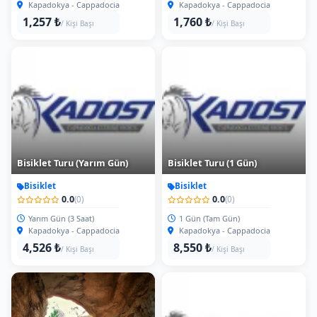
Kapadokya - Cappadocia
Kapadokya - Cappadocia
1,257 ₺
1,760 ₺
/ Kişi Başı
/ Kişi Başı
Bisiklet Turu (Yarım Gün)
Bisiklet Turu (1 Gün)
Bisiklet
Bisiklet
0.0
0.0
(0)
(0)
Yarım Gün (3 Saat)
1 Gün (Tam Gün)
Kapadokya - Cappadocia
Kapadokya - Cappadocia
4,526 ₺
8,550 ₺
/ Kişi Başı
/ Kişi Başı