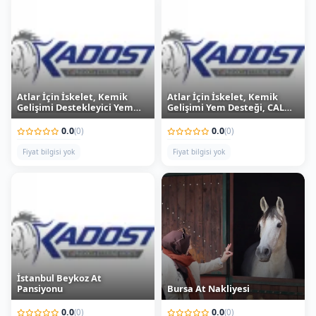
Atlar İçin İskelet, Kemik
Atlar İçin İskelet, Kemik
Gelişimi Destekleyici Yem
Gelişimi Yem Desteği, CAL
Desteği CAL EXTRA 10 kg
EXTRA 20 kg
0.0
0.0
(0)
(0)
Fiyat bilgisi yok
Fiyat bilgisi yok
İstanbul Beykoz At
Pansiyonu
Bursa At Nakliyesi
0.0
0.0
(0)
(0)
Fiyat bilgisi yok
3,500 ₺
/ Adet