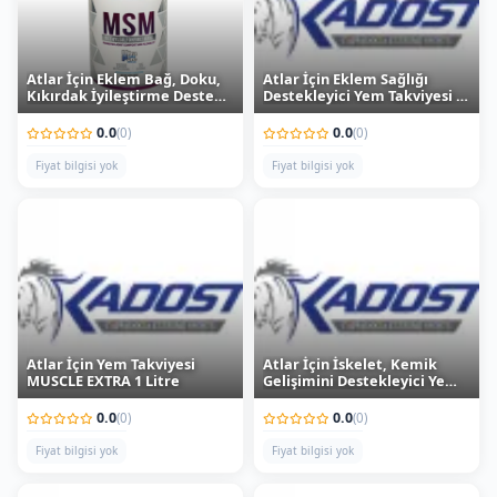
Atlar İçin Eklem Bağ, Doku,
Atlar İçin Eklem Sağlığı
Kıkırdak İyileştirme Desteği
Destekleyici Yem Takviyesi 1
MSM 1 kg
kg
0.0
0.0
(0)
(0)
Fiyat bilgisi yok
Fiyat bilgisi yok
Atlar İçin Yem Takviyesi
Atlar İçin İskelet, Kemik
MUSCLE EXTRA 1 Litre
Gelişimini Destekleyici Yem
Katkısı CAL EXTRA 5 kg
0.0
0.0
(0)
(0)
Fiyat bilgisi yok
Fiyat bilgisi yok