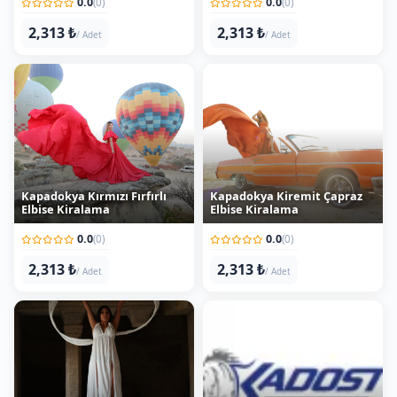
2,313 ₺
2,313 ₺
/ Adet
/ Adet
Kapadokya Kırmızı Fırfırlı
Kapadokya Kiremit Çapraz
Elbise Kiralama
Elbise Kiralama
0.0
0.0
(0)
(0)
2,313 ₺
2,313 ₺
/ Adet
/ Adet