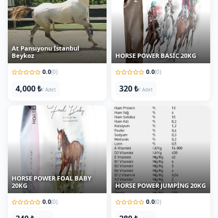
At Pansiyonu İstanbul
Beykoz
HORSE POWER BASİC 20KG
0.0
0.0
(0)
(0)
4,000 ₺
320 ₺
/ Adet
/ Adet
HORSE POWER FOAL BABY
20KG
HORSE POWER JUMPİNG 20KG
0.0
0.0
(0)
(0)
340 ₺
280 ₺
/ Adet
/ Adet