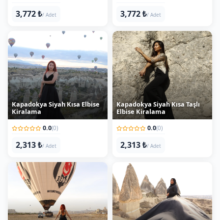
Kapadokya Siyah Kısa Elbise
Kapadokya Siyah Kısa Taşlı
Kiralama
Elbise Kiralama
0.0
0.0
(0)
(0)
2,313 ₺
2,313 ₺
/ Adet
/ Adet
Kapadokya Siyah Önden
Kapadokya Siyah Tesettürlü