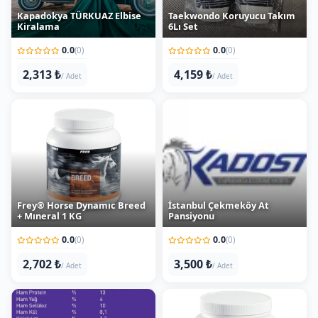
Kiralama
6Lı Set
0.0
0.0
(0)
(0)
2,313 ₺
4,159 ₺
/ Adet
/ Adet
Frey® Horse Dynamıc Breed
İstanbul Çekmeköy At
+ Mıneral 1 KG
Pansiyonu
0.0
0.0
(0)
(0)
2,702 ₺
3,500 ₺
/ Adet
/ Adet