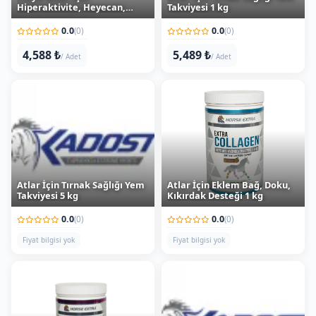
0.0
0.0
(0)
(0)
4,588 ₺
5,489 ₺
/ Adet
/ Adet
Atlar İçin Tırnak Sağlığı Yem
Atlar İçin Eklem Bağ, Doku,
Takviyesi 5 kg
Kıkırdak Desteği 1 kg
0.0
0.0
(0)
(0)
Fiyat bilgisi yok
Fiyat bilgisi yok