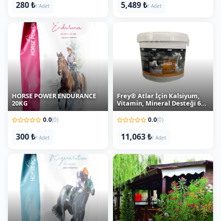
HORSE POWER ENDURANCE
Frey® Atlar İçin Kalsiyum,
20KG
Vitamin, Mineral Desteği 6
KG
0.0
0.0
(0)
(0)
300 ₺
11,063 ₺
/ Adet
/ Adet
HORSE POWER
Kartepe At Pansiyonerliği 1
REGENERATİON 20 KG
Ay