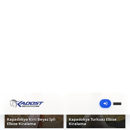
Kapadokya Pembe Çapraz
Kapadokya Pudra Elbise
Elbise Kiralama
Kiralama
0.0
0.0
(0)
(0)
2,313 ₺
2,313 ₺
/ Adet
/ Adet
Kapadokya Kirli Beyaz İpli
Kapadokya Turkuaz Elbise
Elbise Kiralama
Kiralama
0.0
0.0
(0)
(0)