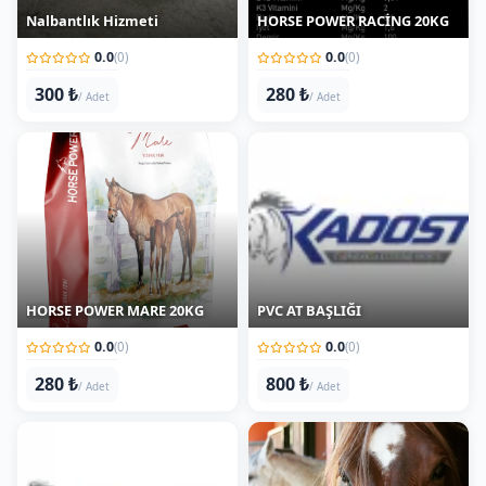
0.0
0.0
(0)
(0)
300 ₺
280 ₺
/ Adet
/ Adet
HORSE POWER MARE 20KG
PVC AT BAŞLIĞI
0.0
0.0
(0)
(0)
280 ₺
800 ₺
/ Adet
/ Adet