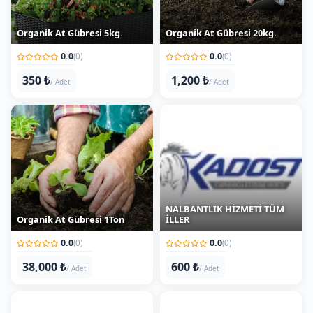
Organik At Gübresi 5kg.
Organik At Gübresi 20kg.
0.0
0.0
(0)
(0)
350 ₺
1,200 ₺
/ Adet
/ Adet
NALBANTLIK HİZMETİ TÜM
Organik At Gübresi 1Ton
İLLER
0.0
0.0
(0)
(0)
38,000 ₺
600 ₺
/ Adet
/ Adet