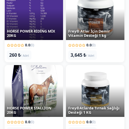
HORSE POWER RİDİNG MİX
Frey® Atlar İçin Demir
20KG
Vitamin Desteği 1 kg
0.0
0.0
(0)
(0)
260 ₺
3,645 ₺
/ Adet
/ Adet
HORSE POWER STALLİON
Frey®Atlarda Tırnak Sağlığı
20KG
Desteği 1 KG
0.0
0.0
(0)
(0)
280 ₺
5,489 ₺
/ Adet
/ Adet