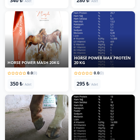
HORSE POWER MAX PROTEİN
HORSE POWER MASH 20KG
20 KG
0.0
0.0
(0)
(0)
350 ₺
295 ₺
/ Adet
/ Adet
Nalbantlık Hizmeti
HORSE POWER RACİNG 20KG