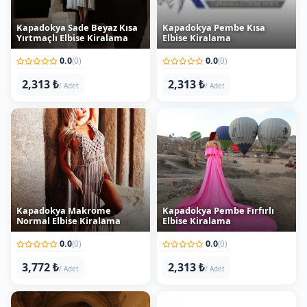
Kapadokya Sade Beyaz Kısa
Kapadokya Pembe Kısa
Yırtmaçlı Elbise Kiralama
Elbise Kiralama
0.0
0.0
(0)
(0)
2,313 ₺
2,313 ₺
/ Adet
/ Adet
Kapadokya Makrome
Kapadokya Pembe Fırfırlı
Normal Elbise Kiralama
Elbise Kiralama
0.0
0.0
(0)
(0)
3,772 ₺
2,313 ₺
/ Adet
/ Adet