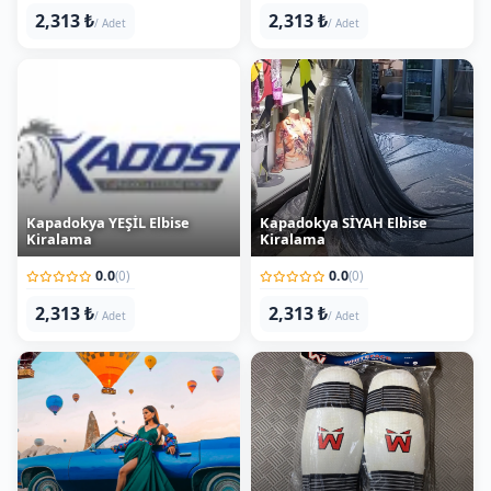
Kapadokya YEŞİL Elbise
Kapadokya SİYAH Elbise
Kiralama
Kiralama
0.0
0.0
(0)
(0)
2,313 ₺
2,313 ₺
/ Adet
/ Adet
Kapadokya TÜRKUAZ Elbise
Taekwondo Koruyucu Takım