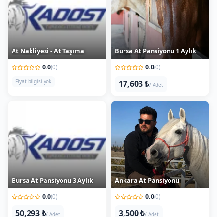
At Nakliyesi - At Taşıma
Bursa At Pansiyonu 1 Aylık
0.0
0.0
(0)
(0)
Fiyat bilgisi yok
17,603 ₺
/ Adet
Bursa At Pansiyonu 3 Aylık
Ankara At Pansiyonu
0.0
0.0
(0)
(0)
50,293 ₺
3,500 ₺
/ Adet
/ Adet