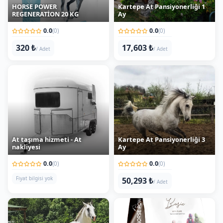
0.0
0.0
(0)
(0)
320 ₺
17,603 ₺
/ Adet
/ Adet
At taşıma hizmeti - At
Kartepe At Pansiyonerliği 3
nakliyesi
Ay
0.0
0.0
(0)
(0)
Fiyat bilgisi yok
50,293 ₺
/ Adet