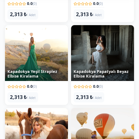
2,313 ₺
2,313 ₺
/ Adet
/ Adet
Kapadokya Yeşil Straplez
Kapadokya Papatyalı Beyaz
Elbise Kiralama
Elbise Kiralama
0.0
0.0
(0)
(0)
2,313 ₺
2,313 ₺
/ Adet
/ Adet