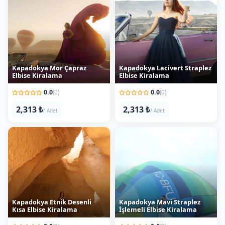
Kapadokya Mor Çapraz
Kapadokya Lacivert Straplez
Elbise Kiralama
Elbise Kiralama
0.0
0.0
(0)
(0)
2,313 ₺
2,313 ₺
/ Adet
/ Adet
Kapadokya Etnik Desenli
Kapadokya Mavi Straplez
Kısa Elbise Kiralama
İşlemeli Elbise Kiralama
0.0
0.0
(0)
(0)