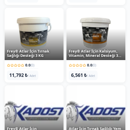
Frey® Atlar İçin Tırnak
Frey® Atlar İçin Kalsiyum,
Sağlığı Desteği 3 KG
Vitamin, Mineral Desteği 3
KG
0.0
0.0
(0)
(0)
11,792 ₺
6,561 ₺
/ Adet
/ Adet
Frey® Atlar İçin
Atlar İçin Tırnak Sağlığı Yem
Hiperaktivite, Heyecan,
Takviyesi 1 kg
Stres Sağlığı Desteği 1 KG