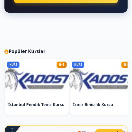
Zıplama ve koşma teknikleri
3. Hafta: Esneklik ve Güç
Esneklik Çalışmaları
Temel cimnastik esneme
hareketleri
İleri seviye cimnastik esneme
Popüler Kurslar
teknikleri
Güç Geliştirme
KURS
6
KURS
5
Kol ve bacak kaslarını güçlendirme
cimnastik egzersizleri
Vücut ağırlığı ile yapılan cimnastik
çalışmaları
4. Hafta: Ritim ve Hareket
İstanbul Pendik Tenis Kursu
İzmir Binicilik Kursu
Ritim Çalışmaları
Müzik eşliğinde cimnastik
hareketleri