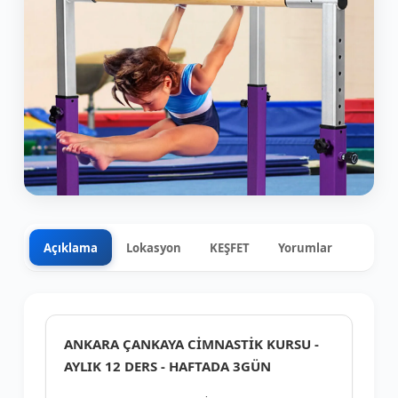
Açıklama
Lokasyon
KEŞFET
Yorumlar
0
+4
ANKARA ÇANKAYA CİMNASTİK KURSU -
AYLIK 12 DERS - HAFTADA 3GÜN