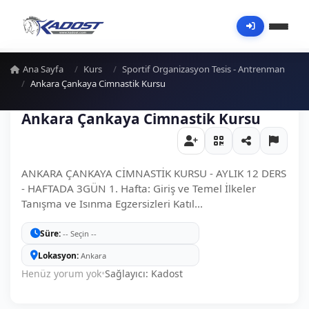
Ana Sayfa
Kurs
Sportif Organizasyon Tesis - Antrenman
Ankara Çankaya Cimnastik Kursu
Ankara Çankaya Cimnastik Kursu
ANKARA ÇANKAYA CİMNASTİK KURSU - AYLIK 12 DERS
- HAFTADA 3GÜN 1. Hafta: Giriş ve Temel İlkeler
Tanışma ve Isınma Egzersizleri Katıl...
Süre
-- Seçin --
Lokasyon
Ankara
Henüz yorum yok
•
Sağlayıcı: Kadost