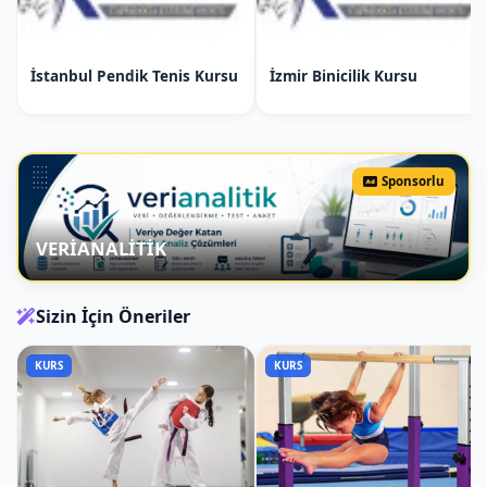
Low Block: Alt blok.
Middle Block: Orta blok.
İstanbul Pendik Tenis Kursu
İzmir Binicilik Kursu
High Block: Yüksek blok.
Inside Block: İçten dışa blok.
Outside Block: Dıştan içe blok.
Sponsorlu
Temel Duruşlar (Stances):
Fighting Stance: Dövüş duruşu.
VERİANALİTİK
Orthodox Stance: Sağ el önde duruş.
Southpaw Stance: Sol el önde duruş.
Sizin İçin Öneriler
Temel Atış Teknikleri:
KURS
KURS
Hammer Fist: Çekiç yumruk.
Spear Hand: Mızrak el.
3. Hafta Adana Kickboks Kursu: Esneklik
ve Güç