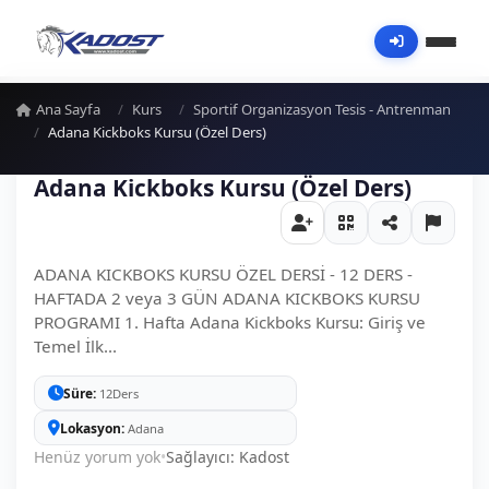
Ana Sayfa
Kurs
Sportif Organizasyon Tesis - Antrenman
Adana Kickboks Kursu (Özel Ders)
Adana Kickboks Kursu (Özel Ders)
ADANA KICKBOKS KURSU ÖZEL DERSİ - 12 DERS -
HAFTADA 2 veya 3 GÜN ADANA KICKBOKS KURSU
PROGRAMI 1. Hafta Adana Kickboks Kursu: Giriş ve
Temel İlk...
Süre
12Ders
Lokasyon
Adana
Henüz yorum yok
•
Sağlayıcı: Kadost