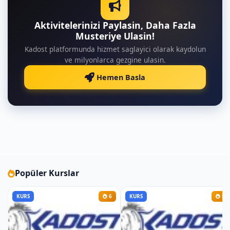
Kickboks'un tanımı ve tarihçesi
Aktivitelerinizi Paylasin, Daha Fazla
Temel kickboks kuralları ve güvenlik
Musteriye Ulasin!
önlemleri
Kadost platformunda hizmet saglayici olarak kaydolun
2. Hafta Adana Kickboks Kursu: Temel
ve milyonlarca gezgine ulasin.
Teknikler ve Duruşlar
Hemen Basla
Temel Vuruş Teknikleri:
Jab: Düz ön yumruk.
Cross: Karşı yumruk.
Hook: Yan yumruk.
Uppercut: Alttan yukarı yumruk.
Front Kick: Düz öne tekme.
Popüler Kurslar
Roundhouse Kick: Dairesel tekme.
Side Kick: Yan tekme.
KURS
6
KURS
5
Back Kick: Geriye tekme.
Temel Bloklama Teknikleri: