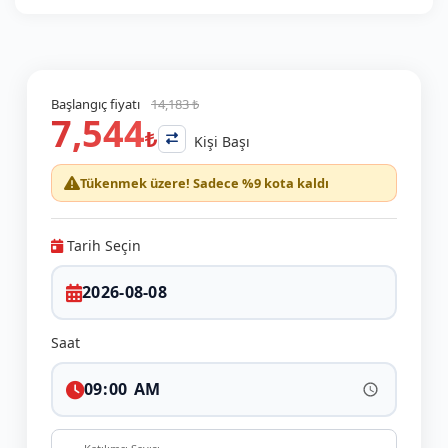
Başlangıç fiyatı
14,183 ₺
7,544
₺
Kişi Başı
Tükenmek üzere! Sadece %9 kota kaldı
Tarih Seçin
Saat