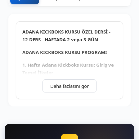
+5
ADANA KICKBOKS KURSU ÖZEL DERSİ -
12 DERS - HAFTADA 2 veya 3 GÜN
ADANA KICKBOKS KURSU PROGRAMI
1. Hafta Adana Kickboks Kursu: Giriş ve
Temel İlkeler
Kickboks Tanışma ve Isınma Egzersizleri
Daha fazlasını gör
Katılımcılarla tanışma, salon kuralları
ve antrenman kurallarının anlatılması
Kickboks ısınma hareketleri ve esneme
teknikleri
Kickboks Temel Bilgileri