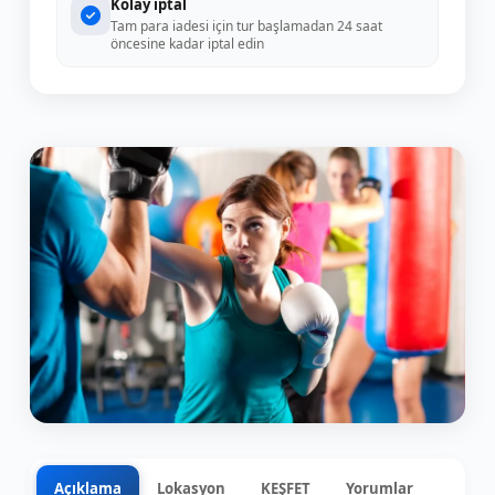
Kolay iptal
Tam para iadesi için tur başlamadan 24 saat
öncesine kadar iptal edin
Açıklama
Lokasyon
KEŞFET
Yorumlar
0