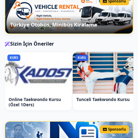
topu kontrolü Futbol beceri
Sponsorlu
kombinasyonları Gelişmiş Taktik
Egzersizleri Zorlu taktik ve oyun
Türkiye Otobüs, Minibüs Kiralama
senaryoları Çoklu oyuncu işbirliği ve
koordinasyon
Sizin İçin Öneriler
Hafta: Performans ve Maç Simülasyonu
Performans Hazırlığı Öğrenilen
KURS
KURS
tekniklerin uygulanması Maç öncesi
hazırlık ve mental antrenman Maç
Simülasyonu Gerçek oyuna benzer maç
senaryoları Stratejik takım çalışmaları
Hafta: Değerlendirme ve Sertifika
Online Taekwondo Kursu
Tunceli Taekwondo Kursu
Töreni Bireysel Değerlendirme Her
(Özel 1Ders)
öğrenci için bireysel futbol
değerlendirmesi Geri bildirim ve
gelişim alanları Sertifika Töreni ve
Sponsorlu
Kutlama