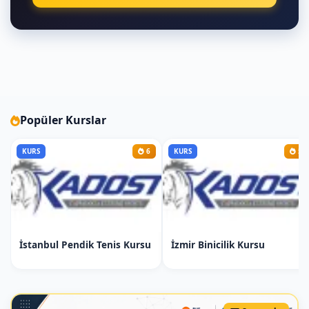
kaleci pozisyon teknikleri Kaleci refleks
ve tutma egzersizleri
Hafta: Taktik ve Oyun Bilgisi Taktiksel
Çalışmalar Oyun içi pozisyon
alıştırmaları Taktiksel pas ve
koordinasyon egzersizleri Oyun Bilgisi
Futbol stratejileri ve oyun formatları
Popüler Kurslar
Oyun görüşü geliştirme teknikleri
KURS
6
KURS
5
Hafta: Temel Futbol Hareketleri Temel
Futbol Hareketleri Topa hakim olma ve
pas verme Dripling ve çalım atma
teknikleri Yardımlı Hareketler Antrenör
yardımı ile yapılan taktiksel çalışmalar
İstanbul Pendik Tenis Kursu
İzmir Binicilik Kursu
Güvenlik ve doğru futbol teknikleri
Hafta: İleri Seviye Teknikler İleri Düzey
Futbol Hareketleri Uzun pas ve hava