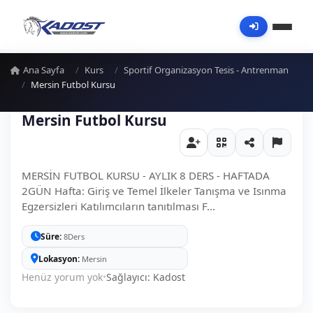
Ana Sayfa
Kurs
Sportif Organizasyon Tesis - Antrenman
Mersin Futbol Kursu
Mersin Futbol Kursu
MERSİN FUTBOL KURSU - AYLIK 8 DERS - HAFTADA
2GÜN Hafta: Giriş ve Temel İlkeler Tanışma ve Isınma
Egzersizleri Katılımcıların tanıtılması F...
Süre
8Ders
Lokasyon
Mersin
Henüz yorum yok
•
Sağlayıcı: Kadost