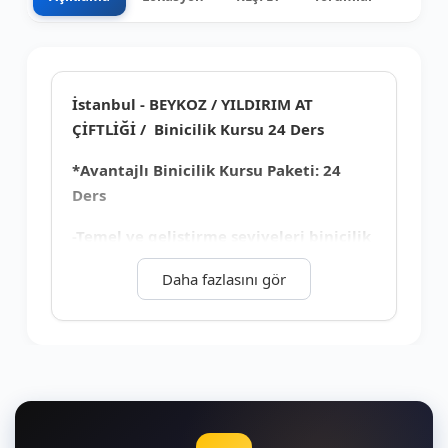
+3
İstanbul - BEYKOZ / YILDIRIM AT
ÇİFTLİĞİ / Binicilik Kursu 24 Ders
*Avantajlı Binicilik Kursu Paketi: 24
Ders
-Temel ve geliştirme seviyeleri binicilik
eğitimi.
Daha fazlasını gör
*Temel binicilik eğitimi : 08-12 Ders
Teorik Eğitimler
*Eğitmen ve grupla
tanışma. *Atlarla tanışma. *Temel biniciliğe
başlangıç *At ırklarını, özelliklerini,
kabiliyetlerini tanıma. *Eğitim programı ve
çiftlik güvenliği hakkında bilgi. *At