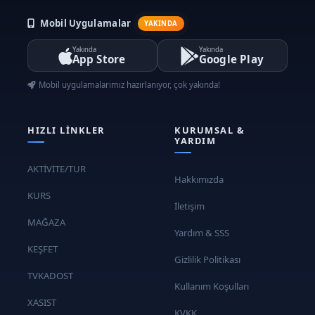
Mobil Uygulamalar
YAKINDA
Yakında
Yakında
App Store
Google Play
Mobil uygulamalarımız hazırlanıyor, çok yakında!
HIZLI LINKLER
KURUMSAL &
YARDIM
AKTİVİTE/TUR
Hakkımızda
KURS
İletişim
MAĞAZA
Yardım & SSS
KEŞFET
Gizlilik Politikası
TVKADOST
Kullanım Koşulları
XASIST
KVKK