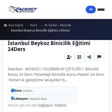
Ana Sayfa
Kurs
At Turları - Binicilik
İstanbul Beykoz Binicilik Eğitimi 24Ders
İstanbul Beykoz Binicilik Eğitimi
24Ders
İstanbul - BEYKOZ / YILDIRIM AT ÇİFTLİĞİ / Binicilik
Kursu 24 Ders *Avantajlı Binicilik Kursu Paketi: 24 Ders
-Temel ve geliştirme seviyeleri b...
Süre
24 Ders
Lokasyon
İstanbul Asya
Henüz yorum yok
•
Sağlayıcı: Kadost