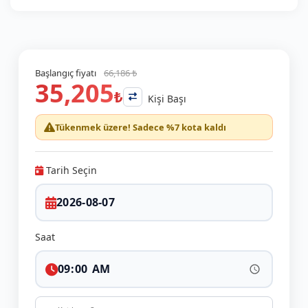
Başlangıç fiyatı
66,186 ₺
35,205
₺
Kişi Başı
Tükenmek üzere! Sadece %7 kota kaldı
Tarih Seçin
Saat